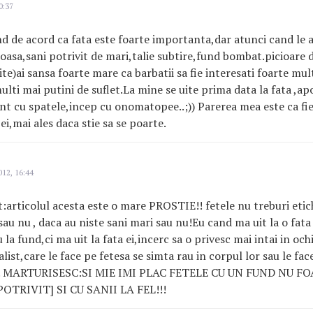
0:37
 de acord ca fata este foarte importanta,dar atunci cand le a
asa,sani potrivit de mari,talie subtire,fund bombat.picioare 
ite)ai sansa foarte mare ca barbatii sa fie interesati foarte mul
multi mai putini de suflet.La mine se uite prima data la fata ,ap
unt cu spatele,incep cu onomatopee..;)) Parerea mea este ca fi
ei,mai ales daca stie sa se poarte.
12, 16:44
articolul acesta este o mare PROSTIE!! fetele nu treburi etic
au nu , daca au niste sani mari sau nu!Eu cand ma uit la o fat
au la fund,ci ma uit la fata ei,incerc sa o privesc mai intai in och
ist,care le face pe fetesa se simta rau in corpul lor sau le fac
e. MARTURISESC:SI MIE IMI PLAC FETELE CU UN FUND NU F
POTRIVIT] SI CU SANII LA FEL!!!