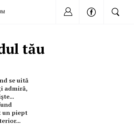
Nu ai cont?
Inregistreaza-
UM
dul tău
ând se uită
ţi admiră,
te...
fund
t un piept
erior...