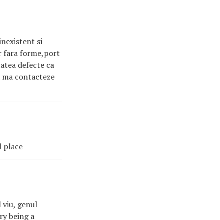
inexistent si
ar fara forme,port
tatea defecte ca
sa ma contacteze
l place
 viu, genul
ry being a