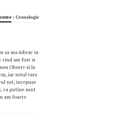
ecente
|
Cronologic
m sa ma inbrac in
 cind am fost si
meu Observ si la
rm, iar sotul tare
rul sot, incepuse
l, ca putine sunt
um am foarte