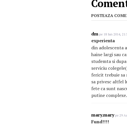
Coment
POSTEAZA COME
dm
pe 18 Iun 2014, 21:
experienta
din adolescenta 
haine largi sau c
studemta si dupa 
serviciu colegele
fericit trebuie sa
sa privesc altfel
fete ca sunt nasc
putine complexe.
mary.mary
pe 29 Au
Fund!!!!