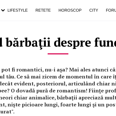
rebui să mergi
și 60 de ani. De ce te trezești mai des
pe măsură ce înaintezi în vârstă
LIFESTYLE
RETETE
HOROSCOP
CITY
FOR
d bărbaţii despre fun
i pot fi romantici, nu-i aşa? Mai ales atunci c
ul tău. Ce să mai zicem de momentul în care î
ecât evident, posteriorul, articulând chiar niş
e? O dovadă pură de romantism! Fiinţe pro
neori chiar animalice, bărbaţii apreciază mul
, nişte picioare lungi, foarte lungi şi un post
urat".