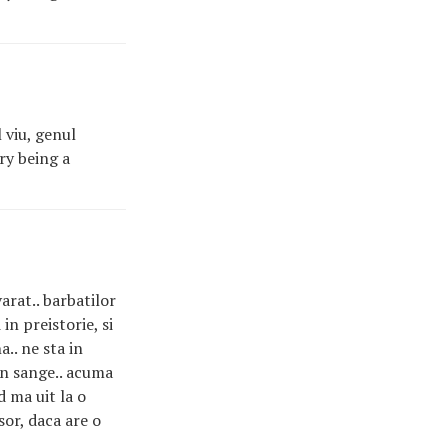
 viu, genul
ry being a
arat.. barbatilor
in preistorie, si
.. ne sta in
 in sange.. acuma
d ma uit la o
sor, daca are o