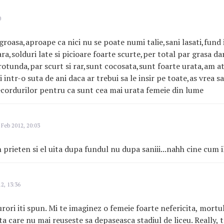
0
 groasa,aproape ca nici nu se poate numi talie,sani lasati,fund 
ara,solduri late si picioare foarte scurte,per total par grasa d
rotunda,par scurt si rar,sunt cocosata,sunt foarte urata,am a
 intr-o suta de ani daca ar trebui sa le insir pe toate,as vrea 
recordurilor pentru ca sunt cea mai urata femeie din lume
 Feb 2012, 20:03
 prieten si el uita dupa fundul nu dupa saniii...nahh cine cum i
2, 13:36
rori iti spun. Mi te imaginez o femeie foarte nefericita, mortul
a care nu mai reuseste sa depaseasca stadiul de liceu. Really, t