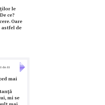
ţilor le
 De ce?
cere. Oare
 astfel de
1
din
11
ord mai
tanţă
ui, mi se
mult mai