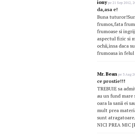
iony
pe 21 Sep 2012, 2
da,asa e!
Buna tuturor!Sund
frumos,fata frumo
frumoase si ingrij
aspectul fizic si 
ochii,insa daca s
frumoasa in felul 
Mr. Bean
pe 3 Aug 20
ce prostie!!!
TREBUIE sa admit:
au un fund mare s
oara la sanii ei s
mult prea material
sunt atragatoar
NICI PREA MIC [