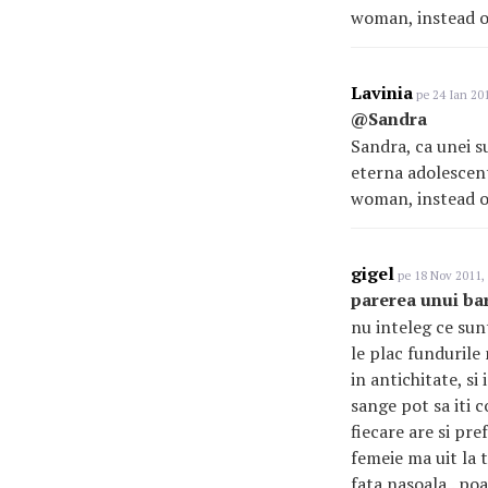
woman, instead of 
Lavinia
pe 24 Ian 201
@Sandra
Sandra, ca unei su
eterna adolescent
woman, instead of 
gigel
pe 18 Nov 2011,
parerea unui ba
nu inteleg ce sunt
le plac fundurile 
in antichitate, s
sange pot sa iti c
fiecare are si pr
femeie ma uit la t
fata nasoala.. poa