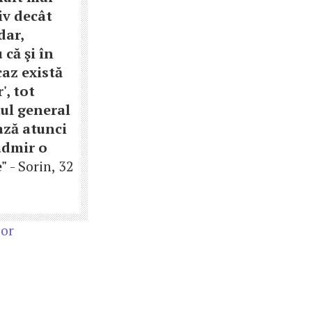
iv decât
dar,
 că şi în
caz există
', tot
ul general
ză atunci
admir o
"
- Sorin, 32
ior