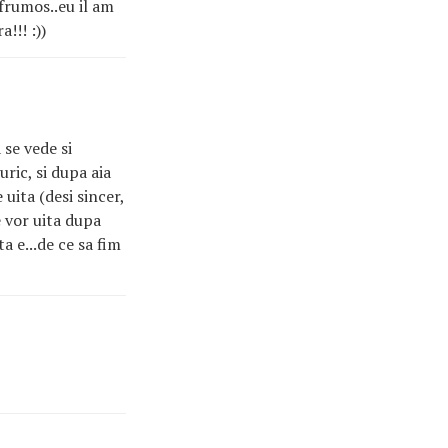
 frumos..eu il am
a!!! :))
 se vede si
uric, si dupa aia
 uita (desi sincer,
e vor uita dupa
ta e...de ce sa fim