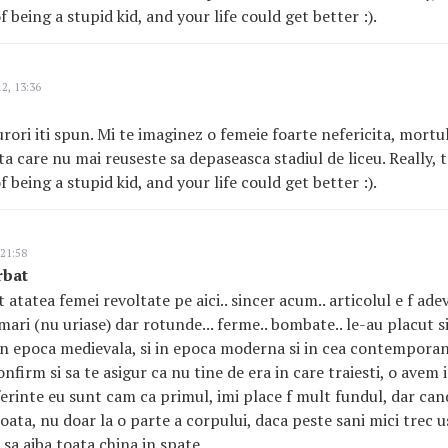
being a stupid kid, and your life could get better :).
2, 13:36
rori iti spun. Mi te imaginez o femeie foarte nefericita, mortul
a care nu mai reuseste sa depaseasca stadiul de liceu. Really, t
being a stupid kid, and your life could get better :).
 21:58
rbat
 atatea femei revoltate pe aici.. sincer acum.. articolul e f adev
mari (nu uriase) dar rotunde... ferme.. bombate.. le-au placut si 
i in epoca medievala, si in epoca moderna si in cea contemporana
onfirm si sa te asigur ca nu tine de era in care traiesti, o avem
eferinte eu sunt cam ca primul, imi place f mult fundul, dar can
oata, nu doar la o parte a corpului, daca peste sani mici trec u
 sa aiba toata china in spate