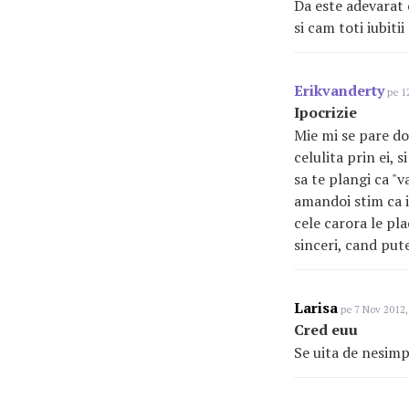
Da este adevarat 
si cam toti iubitii
Erikvanderty
pe 12
Ipocrizie
Mie mi se pare dov
celulita prin ei, 
sa te plangi ca "v
amandoi stim ca i
cele carora le plac
sinceri, cand pute
Larisa
pe 7 Nov 2012,
Cred euu
Se uita de nesimpt