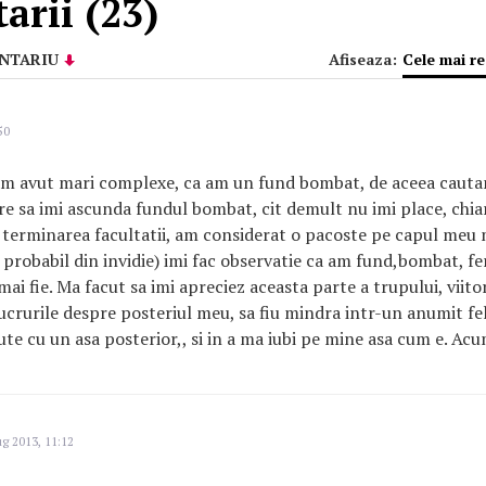
arii (23)
NTARIU
Afiseaza:
Cele mai r
50
am avut mari complexe, ca am un fund bombat, de aceea cauta
are sa imi ascunda fundul bombat, cit demult nu imi place, chiar
terminarea facultatii, am considerat o pacoste pe capul meu 
( probabil din invidie) imi fac observatie ca am fund,bombat, fe
 mai fie. Ma facut sa imi apreciez aceasta parte a trupului, viito
 lucrurile despre posteriul meu, sa fiu mindra intr-un anumit fe
ute cu un asa posterior,, si in a ma iubi pe mine asa cum e. Ac
g 2013, 11:12