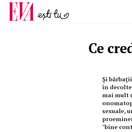
menopauză și când ar t
Carieră
la medic
Actualitate
Ce cre
Şi bărbaţi
în decolte
mai mult d
onomatope
sexuale, u
proeminent
"bine cont