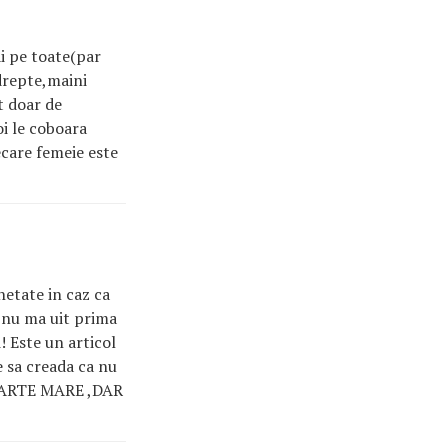
i pe toate(par
drepte,maini
t doar de
oi le coboara
ecare femeie este
hetate in caz ca
a nu ma uit prima
i! Este un articol
e sa creada ca nu
OARTE MARE ,DAR