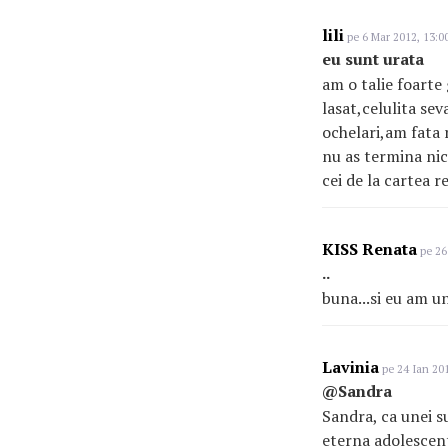
lili
pe 6 Mar 2012, 13:0
eu sunt urata
am o talie foarte
lasat,celulita sev
ochelari,am fata 
nu as termina nici
cei de la cartea 
KISS Renata
pe 26
..
buna...si eu am un
Lavinia
pe 24 Ian 201
@Sandra
Sandra, ca unei su
eterna adolescent