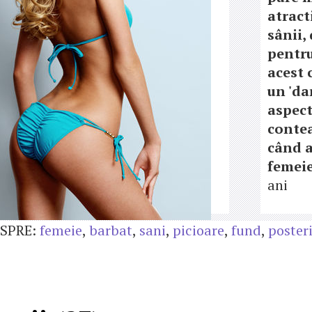
atract
sânii, 
pentru
acest 
un 'dar
aspect
contea
când 
femeie
ani
SPRE:
femeie
,
barbat
,
sani
,
picioare
,
fund
,
poster