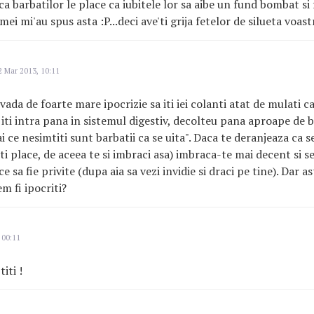
ca barbatilor le place ca iubitele lor sa aibe un fund bombat si
 mei mi'au spus asta :P...deci ave'ti grija fetelor de silueta voastr
 Mar 2013, 10:11
ada de foarte mare ipocrizie sa iti iei colanti atat de mulati ca
si iti intra pana in sistemul digestiv, decolteu pana aproape de b
ai ce nesimtiti sunt barbatii ca se uita". Daca te deranjeaza ca se
ti place, de aceea te si imbraci asa) imbraca-te mai decent si s
e sa fie privite (dupa aia sa vezi invidie si draci pe tine). Dar as
m fi ipocriti?
 00:11
iti !