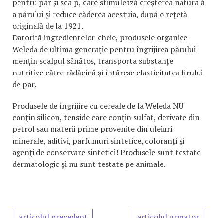
pentru par şi scalp, care stimulează creşterea naturală
a părului şi reduce căderea acestuia, după o reţetă
originală de la 1921.
Datorită ingredientelor-cheie, produsele organice
Weleda de ultima generaţie pentru îngrijirea părului
menţin scalpul sănătos, transporta substanţe
nutritive către rădăcină şi întăresc elasticitatea firului
de par.
Produsele de îngrijire cu cereale de la Weleda NU
conţin silicon, tenside care conţin sulfat, derivate din
petrol sau materii prime provenite din uleiuri
minerale, aditivi, parfumuri sintetice, coloranţi şi
agenţi de conservare sintetici! Produsele sunt testate
dermatologic şi nu sunt testate pe animale.
articolul precedent
articolul urmator