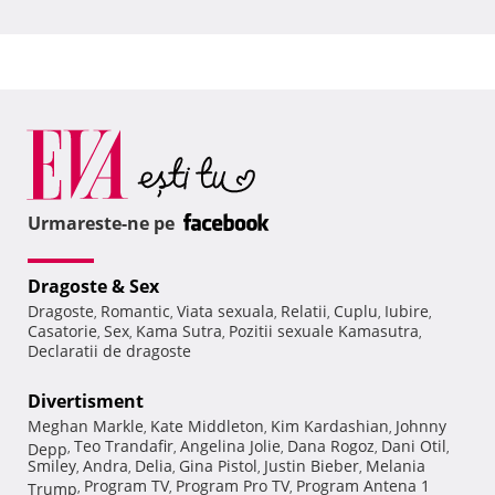
Urmareste-ne pe
Dragoste & Sex
Dragoste
Romantic
Viata sexuala
Relatii
Cuplu
Iubire
,
,
,
,
,
,
Casatorie
Sex
Kama Sutra
Pozitii sexuale Kamasutra
,
,
,
,
Declaratii de dragoste
Divertisment
Meghan Markle
Kate Middleton
Kim Kardashian
Johnny
,
,
,
Teo Trandafir
Angelina Jolie
Dana Rogoz
Dani Otil
Depp
,
,
,
,
,
Smiley
Andra
Delia
Gina Pistol
Justin Bieber
Melania
,
,
,
,
,
Program TV
Program Pro TV
Program Antena 1
Trump
,
,
,