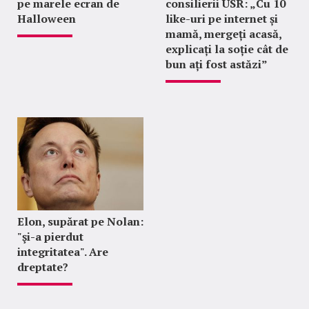
pe marele ecran de
consilierii USR: „Cu 10
Halloween
like-uri pe internet și
mamă, mergeți acasă,
explicați la soție cât de
bun ați fost astăzi”
Elon, supărat pe Nolan:
"şi-a pierdut
integritatea". Are
dreptate?