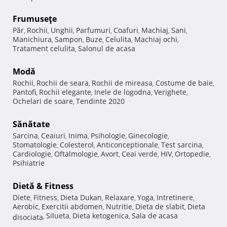
Frumuseţe
Păr
Rochii
Unghii
Parfumuri
Coafuri
Machiaj
Sani
,
,
,
,
,
,
,
Manichiura
Sampon
Buze
Celulita
Machiaj ochi
,
,
,
,
,
Tratament celulita
Salonul de acasa
,
Modă
Rochii
Rochii de seara
Rochii de mireasa
Costume de baie
,
,
,
,
Pantofi
Rochii elegante
Inele de logodna
Verighete
,
,
,
,
Ochelari de soare
Tendinte 2020
,
Sănătate
Sarcina
Ceaiuri
Inima
Psihologie
Ginecologie
,
,
,
,
,
Stomatologie
Colesterol
Anticonceptionale
Test sarcina
,
,
,
,
Cardiologie
Oftalmologie
Avort
Ceai verde
HIV
Ortopedie
,
,
,
,
,
,
Psihiatrie
Dietă & Fitness
Diete
Fitness
Dieta Dukan
Relaxare
Yoga
Intretinere
,
,
,
,
,
,
Aerobic
Exercitii abdomen
Nutritie
Dieta de slabit
Dieta
,
,
,
,
Silueta
Dieta ketogenica
Sala de acasa
disociata
,
,
,