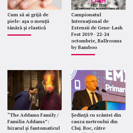
Cum să ai grijă de
Campionatul
piele: așa o menții
Internațional de
tânără și elastică
Extensii de Gene-Lash
Fest 2019 - 22-24
octombrie, Ballrooms
by Bamboo
“The Addams Family /
Ședință cu scântei din
Familia Addams”:
cauza metroului din
bizarul și fantomaticul
Cluj. Boc, către