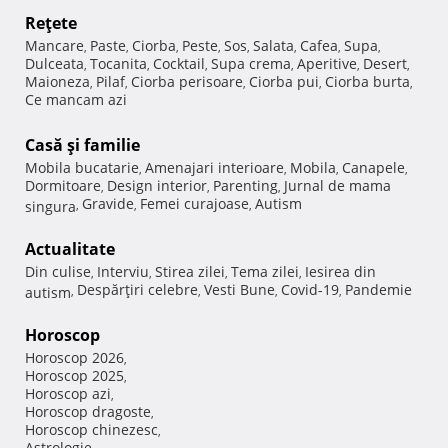
Reţete
Mancare
Paste
Ciorba
Peste
Sos
Salata
Cafea
Supa
,
,
,
,
,
,
,
,
Dulceata
Tocanita
Cocktail
Supa crema
Aperitive
Desert
,
,
,
,
,
,
Maioneza
Pilaf
Ciorba perisoare
Ciorba pui
Ciorba burta
,
,
,
,
,
Ce mancam azi
Casă şi familie
Mobila bucatarie
Amenajari interioare
Mobila
Canapele
,
,
,
,
Dormitoare
Design interior
Parenting
Jurnal de mama
,
,
,
Gravide
Femei curajoase
Autism
singura
,
,
,
Actualitate
Din culise
Interviu
Stirea zilei
Tema zilei
Iesirea din
,
,
,
,
Despărţiri celebre
Vesti Bune
Covid-19
Pandemie
autism
,
,
,
,
Horoscop
Horoscop 2026
,
Horoscop 2025
,
Horoscop azi
,
Horoscop dragoste
,
Horoscop chinezesc
,
Astrologie