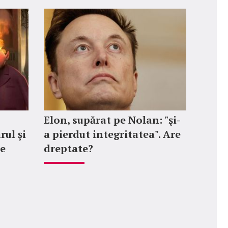
Elon, supărat pe Nolan: "şi-
rul și
a pierdut integritatea". Are
le
dreptate?