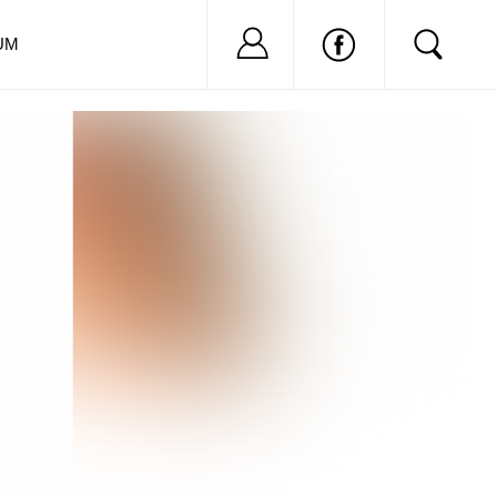
Nu ai cont?
Inregistreaza-
UM