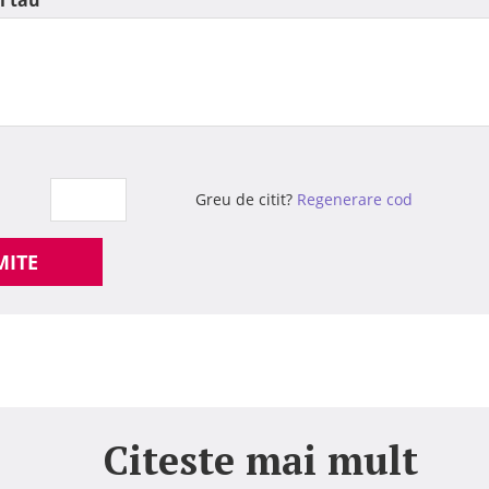
l tau
Greu de citit?
Regenerare cod
MITE
Citeste mai mult