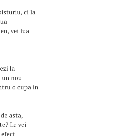
isturiu, ci la
oua
en, vei lua
ezi la
a un nou
ntru o cupa in
 de asta,
te? Le vei
 efect