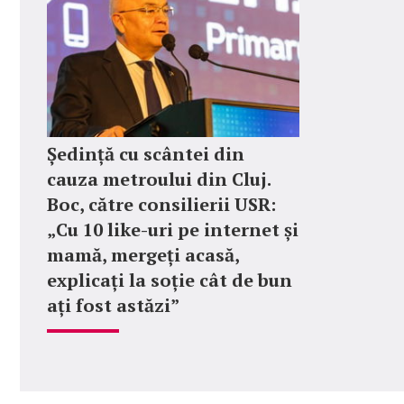
Ședință cu scântei din
cauza metroului din Cluj.
Boc, către consilierii USR:
„Cu 10 like-uri pe internet și
mamă, mergeți acasă,
explicați la soție cât de bun
ați fost astăzi”