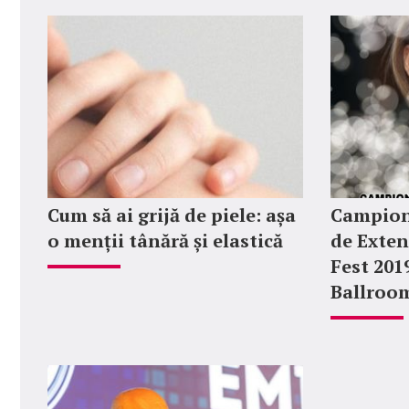
Cum să ai grijă de piele: așa
Campion
o menții tânără și elastică
de Exten
Fest 201
Ballroo