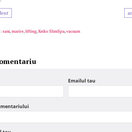
dent
ar
:
sani
,
marire
,
lifting
,
Keiko SlimSpa
,
vacuum
comentariu
Emailul tau
omentariului