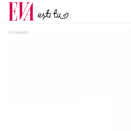
menopauză și când ar t
Carieră
la medic
Actualitate
© Copyright: