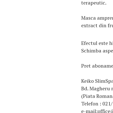
terapeutic.
Masca amprent
extract din fr
Efectul este h
Schimba aspec
Pret aboname
Keiko SlimSp
Bd. Magheru n
(Piata Roman
Telefon : 021
e-mail:office