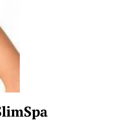
SlimSpa