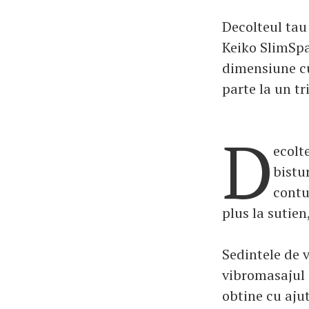
Decolteul tau 
Keiko SlimSpa
dimensiune cu
parte la un tr
D
ecolt
bistu
contu
plus la sutien
Sedintele de v
vibromasajul i
obtine cu ajut