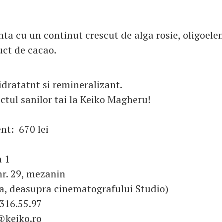
a cu un continut crescut de alga rosie, oligoele
uct de cacao.
idratatnt si remineralizant.
tul sanilor tai la Keiko Magheru!
nt: 670 lei
a 1
r. 29, mezanin
a, deasupra cinematografului Studio)
/316.55.97
@keiko.ro