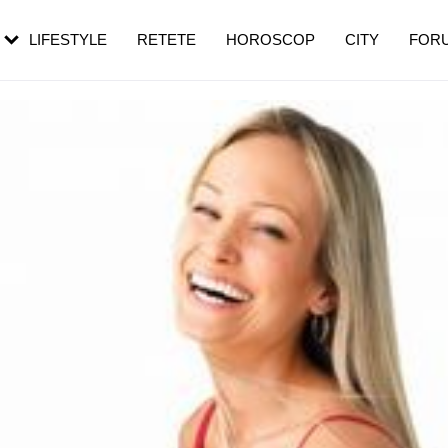
rebui să mergi
și 60 de ani. De ce te trezești mai des
pe măsură ce înaintezi în vârstă
LIFESTYLE
RETETE
HOROSCOP
CITY
FOR