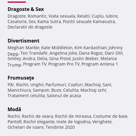
Dragoste & Sex
Dragoste
Romantic
Viata sexuala
Relatii
Cuplu
Iubire
,
,
,
,
,
,
Casatorie
Sex
Kama Sutra
Pozitii sexuale Kamasutra
,
,
,
,
Declaratii de dragoste
Divertisment
Meghan Markle
Kate Middleton
Kim Kardashian
Johnny
,
,
,
Teo Trandafir
Angelina Jolie
Dana Rogoz
Dani Otil
Depp
,
,
,
,
,
Smiley
Andra
Delia
Gina Pistol
Justin Bieber
Melania
,
,
,
,
,
Program TV
Program Pro TV
Program Antena 1
Trump
,
,
,
Frumuseţe
Păr
Rochii
Unghii
Parfumuri
Coafuri
Machiaj
Sani
,
,
,
,
,
,
,
Manichiura
Sampon
Buze
Celulita
Machiaj ochi
,
,
,
,
,
Tratament celulita
Salonul de acasa
,
Modă
Rochii
Rochii de seara
Rochii de mireasa
Costume de baie
,
,
,
,
Pantofi
Rochii elegante
Inele de logodna
Verighete
,
,
,
,
Ochelari de soare
Tendinte 2020
,