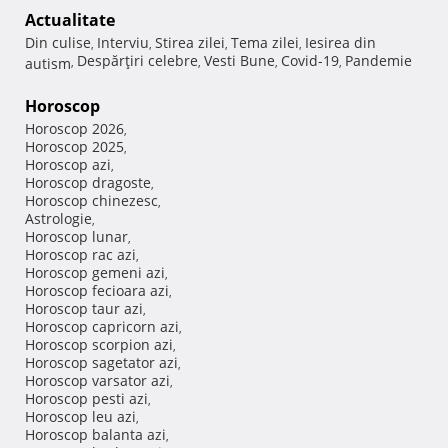
Actualitate
Din culise
Interviu
Stirea zilei
Tema zilei
Iesirea din
,
,
,
,
Despărţiri celebre
Vesti Bune
Covid-19
Pandemie
autism
,
,
,
,
Horoscop
Horoscop 2026
,
Horoscop 2025
,
Horoscop azi
,
Horoscop dragoste
,
Horoscop chinezesc
,
Astrologie
,
Horoscop lunar
,
Horoscop rac azi
,
Horoscop gemeni azi
,
Horoscop fecioara azi
,
Horoscop taur azi
,
Horoscop capricorn azi
,
Horoscop scorpion azi
,
Horoscop sagetator azi
,
Horoscop varsator azi
,
Horoscop pesti azi
,
Horoscop leu azi
,
Horoscop balanta azi
,