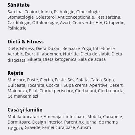
Sănătate
Sarcina
Ceaiuri
Inima
Psihologie
Ginecologie
,
,
,
,
,
Stomatologie
Colesterol
Anticonceptionale
Test sarcina
,
,
,
,
Cardiologie
Oftalmologie
Avort
Ceai verde
HIV
Ortopedie
,
,
,
,
,
,
Psihiatrie
Dietă & Fitness
Diete
Fitness
Dieta Dukan
Relaxare
Yoga
Intretinere
,
,
,
,
,
,
Aerobic
Exercitii abdomen
Nutritie
Dieta de slabit
Dieta
,
,
,
,
Silueta
Dieta ketogenica
Sala de acasa
disociata
,
,
,
Reţete
Mancare
Paste
Ciorba
Peste
Sos
Salata
Cafea
Supa
,
,
,
,
,
,
,
,
Dulceata
Tocanita
Cocktail
Supa crema
Aperitive
Desert
,
,
,
,
,
,
Maioneza
Pilaf
Ciorba perisoare
Ciorba pui
Ciorba burta
,
,
,
,
,
Ce mancam azi
Casă şi familie
Mobila bucatarie
Amenajari interioare
Mobila
Canapele
,
,
,
,
Dormitoare
Design interior
Parenting
Jurnal de mama
,
,
,
Gravide
Femei curajoase
Autism
singura
,
,
,