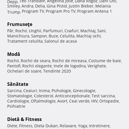
Teo Trandafir
Angelina Jolie
Dana Rogoz
Dani Otil
Depp
,
,
,
,
,
Smiley
Andra
Delia
Gina Pistol
Justin Bieber
Melania
,
,
,
,
,
Program TV
Program Pro TV
Program Antena 1
Trump
,
,
,
Frumuseţe
Păr
Rochii
Unghii
Parfumuri
Coafuri
Machiaj
Sani
,
,
,
,
,
,
,
Manichiura
Sampon
Buze
Celulita
Machiaj ochi
,
,
,
,
,
Tratament celulita
Salonul de acasa
,
Modă
Rochii
Rochii de seara
Rochii de mireasa
Costume de baie
,
,
,
,
Pantofi
Rochii elegante
Inele de logodna
Verighete
,
,
,
,
Ochelari de soare
Tendinte 2020
,
Sănătate
Sarcina
Ceaiuri
Inima
Psihologie
Ginecologie
,
,
,
,
,
Stomatologie
Colesterol
Anticonceptionale
Test sarcina
,
,
,
,
Cardiologie
Oftalmologie
Avort
Ceai verde
HIV
Ortopedie
,
,
,
,
,
,
Psihiatrie
Dietă & Fitness
Diete
Fitness
Dieta Dukan
Relaxare
Yoga
Intretinere
,
,
,
,
,
,