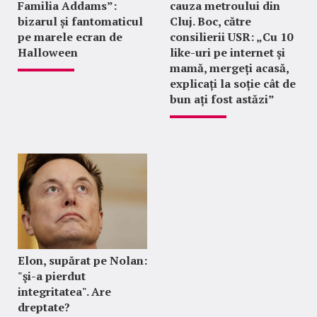
Familia Addams”:
cauza metroului din
bizarul și fantomaticul
Cluj. Boc, către
pe marele ecran de
consilierii USR: „Cu 10
Halloween
like-uri pe internet și
mamă, mergeți acasă,
explicați la soție cât de
bun ați fost astăzi”
Elon, supărat pe Nolan:
"şi-a pierdut
integritatea". Are
dreptate?