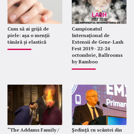
Cum să ai grijă de
Campionatul
piele: așa o menții
Internațional de
tânără și elastică
Extensii de Gene-Lash
Fest 2019 - 22-24
octombrie, Ballrooms
by Bamboo
“The Addams Family /
Ședință cu scântei din