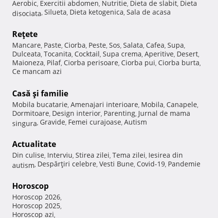
Aerobic
Exercitii abdomen
Nutritie
Dieta de slabit
Dieta
,
,
,
,
Silueta
Dieta ketogenica
Sala de acasa
disociata
,
,
,
Reţete
Mancare
Paste
Ciorba
Peste
Sos
Salata
Cafea
Supa
,
,
,
,
,
,
,
,
Dulceata
Tocanita
Cocktail
Supa crema
Aperitive
Desert
,
,
,
,
,
,
Maioneza
Pilaf
Ciorba perisoare
Ciorba pui
Ciorba burta
,
,
,
,
,
Ce mancam azi
Casă şi familie
Mobila bucatarie
Amenajari interioare
Mobila
Canapele
,
,
,
,
Dormitoare
Design interior
Parenting
Jurnal de mama
,
,
,
Gravide
Femei curajoase
Autism
singura
,
,
,
Actualitate
Din culise
Interviu
Stirea zilei
Tema zilei
Iesirea din
,
,
,
,
Despărţiri celebre
Vesti Bune
Covid-19
Pandemie
autism
,
,
,
,
Horoscop
Horoscop 2026
,
Horoscop 2025
,
Horoscop azi
,