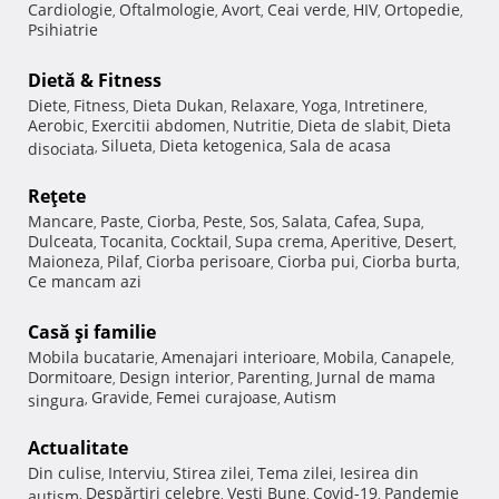
Cardiologie
Oftalmologie
Avort
Ceai verde
HIV
Ortopedie
,
,
,
,
,
,
Psihiatrie
Dietă & Fitness
Diete
Fitness
Dieta Dukan
Relaxare
Yoga
Intretinere
,
,
,
,
,
,
Aerobic
Exercitii abdomen
Nutritie
Dieta de slabit
Dieta
,
,
,
,
Silueta
Dieta ketogenica
Sala de acasa
disociata
,
,
,
Reţete
Mancare
Paste
Ciorba
Peste
Sos
Salata
Cafea
Supa
,
,
,
,
,
,
,
,
Dulceata
Tocanita
Cocktail
Supa crema
Aperitive
Desert
,
,
,
,
,
,
Maioneza
Pilaf
Ciorba perisoare
Ciorba pui
Ciorba burta
,
,
,
,
,
Ce mancam azi
Casă şi familie
Mobila bucatarie
Amenajari interioare
Mobila
Canapele
,
,
,
,
Dormitoare
Design interior
Parenting
Jurnal de mama
,
,
,
Gravide
Femei curajoase
Autism
singura
,
,
,
Actualitate
Din culise
Interviu
Stirea zilei
Tema zilei
Iesirea din
,
,
,
,
Despărţiri celebre
Vesti Bune
Covid-19
Pandemie
autism
,
,
,
,