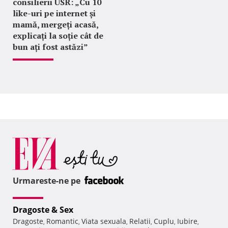
consilierii USR: „Cu 10
like-uri pe internet și
mamă, mergeți acasă,
explicați la soție cât de
bun ați fost astăzi”
Urmareste-ne pe
Dragoste & Sex
Dragoste
Romantic
Viata sexuala
Relatii
Cuplu
Iubire
,
,
,
,
,
,