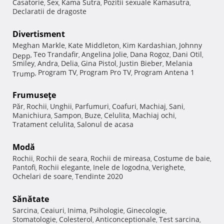
Casatorie
Sex
Kama Sutra
Pozitii sexuale Kamasutra
,
,
,
,
Declaratii de dragoste
Divertisment
Meghan Markle
Kate Middleton
Kim Kardashian
Johnny
,
,
,
Teo Trandafir
Angelina Jolie
Dana Rogoz
Dani Otil
Depp
,
,
,
,
,
Smiley
Andra
Delia
Gina Pistol
Justin Bieber
Melania
,
,
,
,
,
Program TV
Program Pro TV
Program Antena 1
Trump
,
,
,
Frumuseţe
Păr
Rochii
Unghii
Parfumuri
Coafuri
Machiaj
Sani
,
,
,
,
,
,
,
Manichiura
Sampon
Buze
Celulita
Machiaj ochi
,
,
,
,
,
Tratament celulita
Salonul de acasa
,
Modă
Rochii
Rochii de seara
Rochii de mireasa
Costume de baie
,
,
,
,
Pantofi
Rochii elegante
Inele de logodna
Verighete
,
,
,
,
Ochelari de soare
Tendinte 2020
,
Sănătate
Sarcina
Ceaiuri
Inima
Psihologie
Ginecologie
,
,
,
,
,
Stomatologie
Colesterol
Anticonceptionale
Test sarcina
,
,
,
,