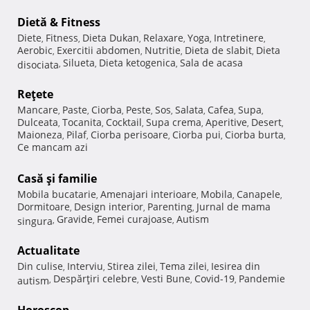
Dietă & Fitness
Diete
Fitness
Dieta Dukan
Relaxare
Yoga
Intretinere
,
,
,
,
,
,
Aerobic
Exercitii abdomen
Nutritie
Dieta de slabit
Dieta
,
,
,
,
Silueta
Dieta ketogenica
Sala de acasa
disociata
,
,
,
Reţete
Mancare
Paste
Ciorba
Peste
Sos
Salata
Cafea
Supa
,
,
,
,
,
,
,
,
Dulceata
Tocanita
Cocktail
Supa crema
Aperitive
Desert
,
,
,
,
,
,
Maioneza
Pilaf
Ciorba perisoare
Ciorba pui
Ciorba burta
,
,
,
,
,
Ce mancam azi
Casă şi familie
Mobila bucatarie
Amenajari interioare
Mobila
Canapele
,
,
,
,
Dormitoare
Design interior
Parenting
Jurnal de mama
,
,
,
Gravide
Femei curajoase
Autism
singura
,
,
,
Actualitate
Din culise
Interviu
Stirea zilei
Tema zilei
Iesirea din
,
,
,
,
Despărţiri celebre
Vesti Bune
Covid-19
Pandemie
autism
,
,
,
,