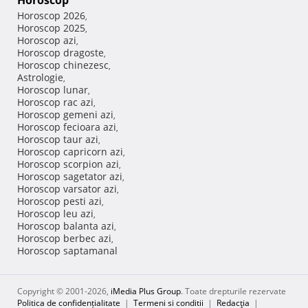
Horoscop
Horoscop 2026
,
Horoscop 2025
,
Horoscop azi
,
Horoscop dragoste
,
Horoscop chinezesc
,
Astrologie
,
Horoscop lunar
,
Horoscop rac azi
,
Horoscop gemeni azi
,
Horoscop fecioara azi
,
Horoscop taur azi
,
Horoscop capricorn azi
,
Horoscop scorpion azi
,
Horoscop sagetator azi
,
Horoscop varsator azi
,
Horoscop pesti azi
,
Horoscop leu azi
,
Horoscop balanta azi
,
Horoscop berbec azi
,
Horoscop saptamanal
Copyright © 2001-2026,
iMedia Plus Group
. Toate drepturile rezervate
Politica de confidențialitate
|
Termeni si conditii
|
Redacţia
|