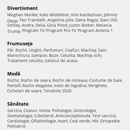
Divertisment
Meghan Markle
Kate Middleton
Kim Kardashian
Johnny
,
,
,
Teo Trandafir
Angelina Jolie
Dana Rogoz
Dani Otil
Depp
,
,
,
,
,
Smiley
Andra
Delia
Gina Pistol
Justin Bieber
Melania
,
,
,
,
,
Program TV
Program Pro TV
Program Antena 1
Trump
,
,
,
Frumuseţe
Păr
Rochii
Unghii
Parfumuri
Coafuri
Machiaj
Sani
,
,
,
,
,
,
,
Manichiura
Sampon
Buze
Celulita
Machiaj ochi
,
,
,
,
,
Tratament celulita
Salonul de acasa
,
Modă
Rochii
Rochii de seara
Rochii de mireasa
Costume de baie
,
,
,
,
Pantofi
Rochii elegante
Inele de logodna
Verighete
,
,
,
,
Ochelari de soare
Tendinte 2020
,
Sănătate
Sarcina
Ceaiuri
Inima
Psihologie
Ginecologie
,
,
,
,
,
Stomatologie
Colesterol
Anticonceptionale
Test sarcina
,
,
,
,
Cardiologie
Oftalmologie
Avort
Ceai verde
HIV
Ortopedie
,
,
,
,
,
,
Psihiatrie