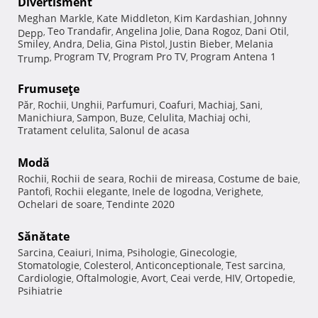
Divertisment
Meghan Markle
Kate Middleton
Kim Kardashian
Johnny
,
,
,
Teo Trandafir
Angelina Jolie
Dana Rogoz
Dani Otil
Depp
,
,
,
,
,
Smiley
Andra
Delia
Gina Pistol
Justin Bieber
Melania
,
,
,
,
,
Program TV
Program Pro TV
Program Antena 1
Trump
,
,
,
Frumuseţe
Păr
Rochii
Unghii
Parfumuri
Coafuri
Machiaj
Sani
,
,
,
,
,
,
,
Manichiura
Sampon
Buze
Celulita
Machiaj ochi
,
,
,
,
,
Tratament celulita
Salonul de acasa
,
Modă
Rochii
Rochii de seara
Rochii de mireasa
Costume de baie
,
,
,
,
Pantofi
Rochii elegante
Inele de logodna
Verighete
,
,
,
,
Ochelari de soare
Tendinte 2020
,
Sănătate
Sarcina
Ceaiuri
Inima
Psihologie
Ginecologie
,
,
,
,
,
Stomatologie
Colesterol
Anticonceptionale
Test sarcina
,
,
,
,
Cardiologie
Oftalmologie
Avort
Ceai verde
HIV
Ortopedie
,
,
,
,
,
,
Psihiatrie