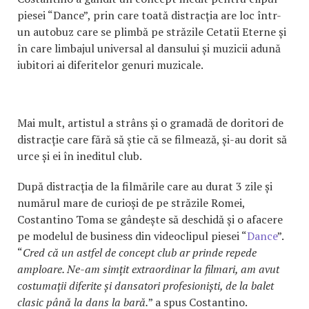
piesei “Dance”, prin care toată distracția are loc într-
un autobuz care se plimbă pe străzile Cetatii Eterne și
în care limbajul universal al dansului și muzicii adună
iubitori ai diferitelor genuri muzicale.
Mai mult, artistul a strâns și o gramadă de doritori de
distracție care fără să știe că se filmează, și-au dorit să
urce și ei în ineditul club.
După distracția de la filmările care au durat 3 zile și
numărul mare de curioși de pe străzile Romei,
Costantino Toma se gândește să deschidă și o afacere
pe modelul de business din videoclipul piesei “
Dance
”.
“
Cred că un astfel de concept club ar prinde repede
amploare. Ne-am simțit extraordinar la filmari, am avut
costumații diferite și dansatori profesioniști, de la balet
clasic până la dans la bară.
” a spus Costantino.