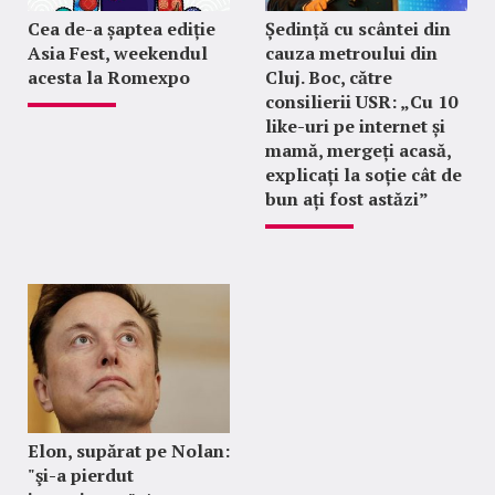
Cea de-a șaptea ediție
Ședință cu scântei din
Asia Fest, weekendul
cauza metroului din
acesta la Romexpo
Cluj. Boc, către
consilierii USR: „Cu 10
like-uri pe internet și
mamă, mergeți acasă,
explicați la soție cât de
bun ați fost astăzi”
Elon, supărat pe Nolan:
"şi-a pierdut