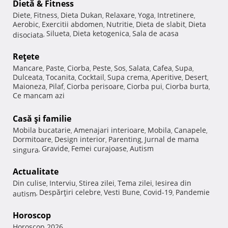
Dietă & Fitness
Diete
Fitness
Dieta Dukan
Relaxare
Yoga
Intretinere
,
,
,
,
,
,
Aerobic
Exercitii abdomen
Nutritie
Dieta de slabit
Dieta
,
,
,
,
Silueta
Dieta ketogenica
Sala de acasa
disociata
,
,
,
Reţete
Mancare
Paste
Ciorba
Peste
Sos
Salata
Cafea
Supa
,
,
,
,
,
,
,
,
Dulceata
Tocanita
Cocktail
Supa crema
Aperitive
Desert
,
,
,
,
,
,
Maioneza
Pilaf
Ciorba perisoare
Ciorba pui
Ciorba burta
,
,
,
,
,
Ce mancam azi
Casă şi familie
Mobila bucatarie
Amenajari interioare
Mobila
Canapele
,
,
,
,
Dormitoare
Design interior
Parenting
Jurnal de mama
,
,
,
Gravide
Femei curajoase
Autism
singura
,
,
,
Actualitate
Din culise
Interviu
Stirea zilei
Tema zilei
Iesirea din
,
,
,
,
Despărţiri celebre
Vesti Bune
Covid-19
Pandemie
autism
,
,
,
,
Horoscop
Horoscop 2026
,