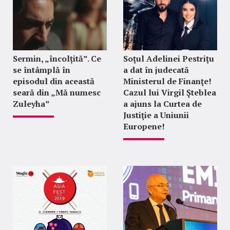
Sermin, „încolțită”. Ce
Soţul Adelinei Pestriţu
se întâmplă în
a dat în judecată
episodul din această
Ministerul de Finanţe!
seară din „Mă numesc
Cazul lui Virgil Şteblea
Zuleyha”
a ajuns la Curtea de
Justiţie a Uniunii
Europene!