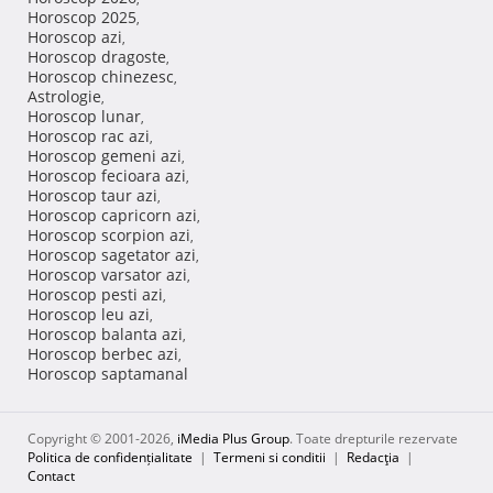
Horoscop 2025
,
Horoscop azi
,
Horoscop dragoste
,
Horoscop chinezesc
,
Astrologie
,
Horoscop lunar
,
Horoscop rac azi
,
Horoscop gemeni azi
,
Horoscop fecioara azi
,
Horoscop taur azi
,
Horoscop capricorn azi
,
Horoscop scorpion azi
,
Horoscop sagetator azi
,
Horoscop varsator azi
,
Horoscop pesti azi
,
Horoscop leu azi
,
Horoscop balanta azi
,
Horoscop berbec azi
,
Horoscop saptamanal
Copyright © 2001-2026,
iMedia Plus Group
. Toate drepturile rezervate
Politica de confidențialitate
|
Termeni si conditii
|
Redacţia
|
Contact