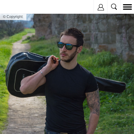
Inregistreaza
© Copyright: