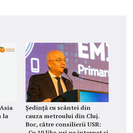
 Asia
Ședință cu scântei din
 la
cauza metroului din Cluj.
Boc, către consilierii USR:
„Cu 10 like-uri pe internet și