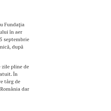
 cu Fundaţia
ului în aer
25 septembrie
inică, după
 zile pline de
atuit. În
re târg de
in România dar