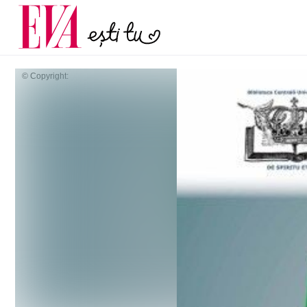
și 60 de ani. De ce te t
Carieră
pe măsură ce înaintez
Actualitate
© Copyright: