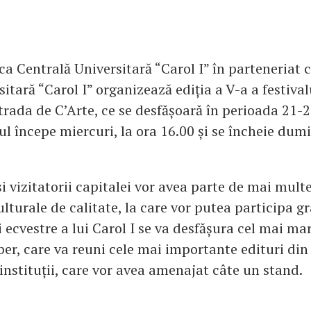
eca Centrală Universitară “Carol I” în parteneriat
itară “Carol I” organizează ediția a V-a a festival
Strada de C’Arte, ce se desfășoară în perioada 21-
ul începe miercuri, la ora 16.00 și se încheie dum
i vizitatorii capitalei vor avea parte de mai multe
turale de calitate, la care vor putea participa gr
i ecvestre a lui Carol I se va desfășura cel mai ma
iber, care va reuni cele mai importante edituri d
 instituții, care vor avea amenajat câte un stand.