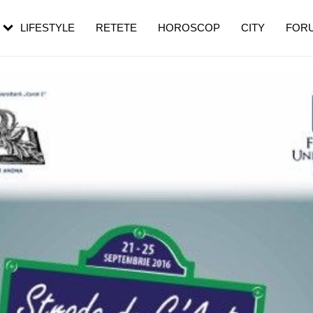
rezești mai des
Cât durează, cum te pregătești și cât
i în vârstă
de dureroasă este investigația
LIFESTYLE
RETETE
HOROSCOP
CITY
FOR