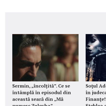
Sermin, „încolțită”. Ce se
Soţul Ad
întâmplă în episodul din
în judec
această seară din „Mă
Finanţe! 
numesc Zuleyha”
Şteblea 