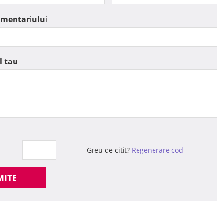
omentariului
l tau
Greu de citit?
Regenerare cod
MITE