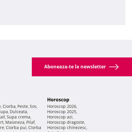
Aboneaza-te la newsletter
Horoscop
e
Ciorba
Peste
Sos
Horoscop 2026
,
,
,
,
,
Supa
Dulceata
Horoscop 2025
,
,
,
ail
Supa crema
Horoscop azi
,
,
,
rt
Maioneza
Pilaf
Horoscop dragoste
,
,
,
,
re
Ciorba pui
Ciorba
Horoscop chinezesc
,
,
,