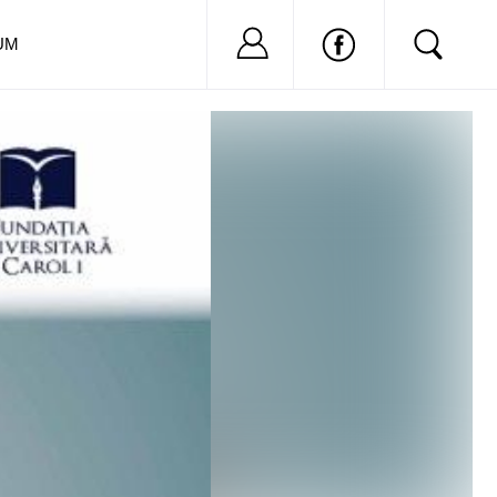
Nu ai cont?
Inregistreaza-
UM