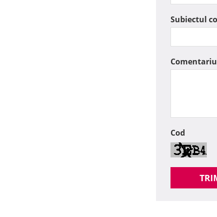
Subiectul c
Comentariu
Cod
TRI