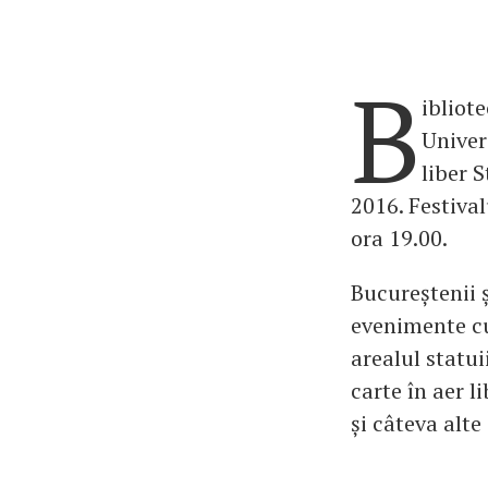
B
ibliot
Univers
liber 
2016. Festival
ora 19.00.
Bucureștenii ș
evenimente cul
arealul statui
carte în aer l
și câteva alte