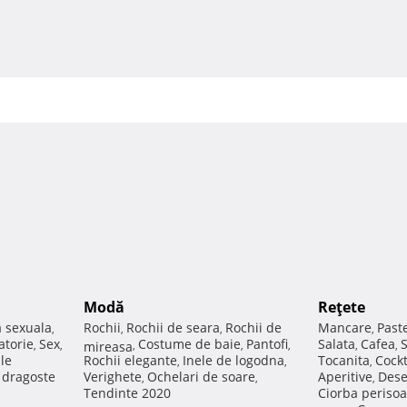
Modă
Reţete
a sexuala
Rochii
Rochii de seara
Rochii de
Mancare
Past
,
,
,
,
atorie
Sex
Costume de baie
Pantofi
Salata
Cafea
,
,
mireasa
,
,
,
,
,
ale
Rochii elegante
Inele de logodna
Tocanita
Cockt
,
,
,
e dragoste
Verighete
Ochelari de soare
Aperitive
Dese
,
,
,
Tendinte 2020
Ciorba perisoa