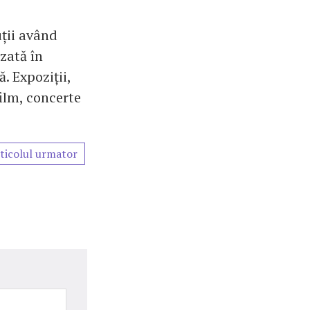
uții având
zată în
. Expoziții,
film, concerte
ticolul urmator