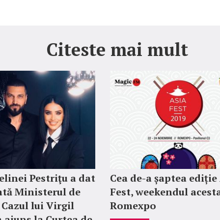
Citeste mai mult
elinei Pestriţu a dat
Cea de-a șaptea ediție
ată Ministerul de
Fest, weekendul acesta
Cazul lui Virgil
Romexpo
a ajuns la Curtea de