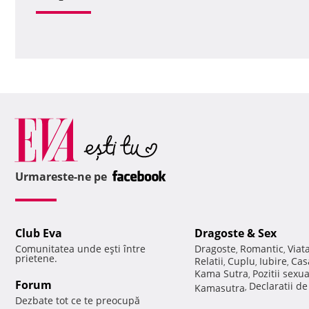
Urmareste-ne pe
Club Eva
Dragoste & Sex
Comunitatea unde eşti între
Dragoste
Romantic
Viat
,
,
prietene.
Relatii
Cuplu
Iubire
Cas
,
,
,
Kama Sutra
Pozitii sexu
,
Forum
Declaratii d
Kamasutra
,
Dezbate tot ce te preocupă