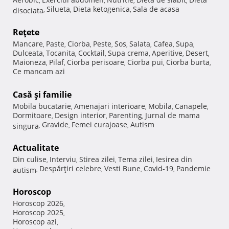
,
,
,
,
Silueta
Dieta ketogenica
Sala de acasa
disociata
,
,
,
Reţete
Mancare
Paste
Ciorba
Peste
Sos
Salata
Cafea
Supa
,
,
,
,
,
,
,
,
Dulceata
Tocanita
Cocktail
Supa crema
Aperitive
Desert
,
,
,
,
,
,
Maioneza
Pilaf
Ciorba perisoare
Ciorba pui
Ciorba burta
,
,
,
,
,
Ce mancam azi
Casă şi familie
Mobila bucatarie
Amenajari interioare
Mobila
Canapele
,
,
,
,
Dormitoare
Design interior
Parenting
Jurnal de mama
,
,
,
Gravide
Femei curajoase
Autism
singura
,
,
,
Actualitate
Din culise
Interviu
Stirea zilei
Tema zilei
Iesirea din
,
,
,
,
Despărţiri celebre
Vesti Bune
Covid-19
Pandemie
autism
,
,
,
,
Horoscop
Horoscop 2026
,
Horoscop 2025
,
Horoscop azi
,