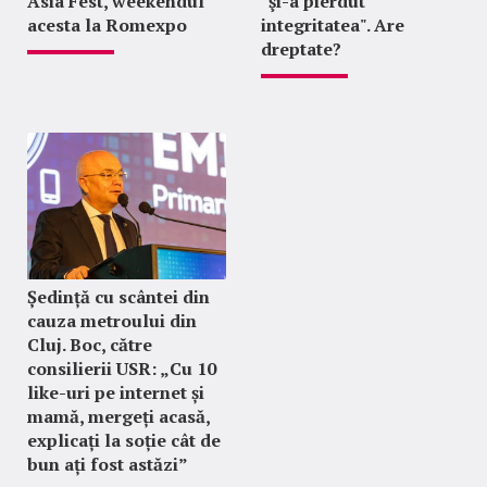
Asia Fest, weekendul
"şi-a pierdut
acesta la Romexpo
integritatea". Are
dreptate?
Ședință cu scântei din
cauza metroului din
Cluj. Boc, către
consilierii USR: „Cu 10
like-uri pe internet și
mamă, mergeți acasă,
explicați la soție cât de
bun ați fost astăzi”