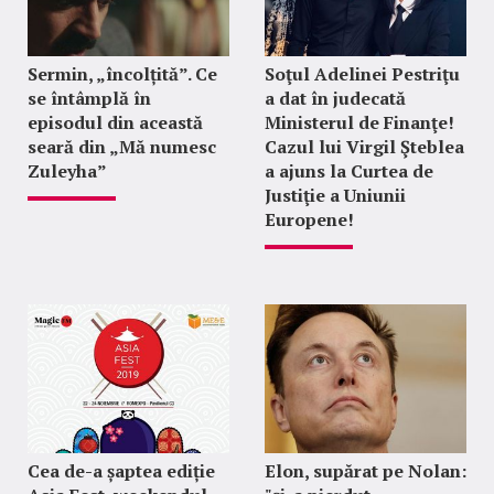
Sermin, „încolțită”. Ce
Soţul Adelinei Pestriţu
se întâmplă în
a dat în judecată
episodul din această
Ministerul de Finanţe!
seară din „Mă numesc
Cazul lui Virgil Şteblea
Zuleyha”
a ajuns la Curtea de
Justiţie a Uniunii
Europene!
Cea de-a șaptea ediție
Elon, supărat pe Nolan: