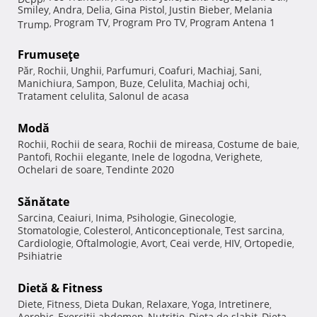
Smiley
Andra
Delia
Gina Pistol
Justin Bieber
Melania
,
,
,
,
,
Program TV
Program Pro TV
Program Antena 1
Trump
,
,
,
Frumuseţe
Păr
Rochii
Unghii
Parfumuri
Coafuri
Machiaj
Sani
,
,
,
,
,
,
,
Manichiura
Sampon
Buze
Celulita
Machiaj ochi
,
,
,
,
,
Tratament celulita
Salonul de acasa
,
Modă
Rochii
Rochii de seara
Rochii de mireasa
Costume de baie
,
,
,
,
Pantofi
Rochii elegante
Inele de logodna
Verighete
,
,
,
,
Ochelari de soare
Tendinte 2020
,
Sănătate
Sarcina
Ceaiuri
Inima
Psihologie
Ginecologie
,
,
,
,
,
Stomatologie
Colesterol
Anticonceptionale
Test sarcina
,
,
,
,
Cardiologie
Oftalmologie
Avort
Ceai verde
HIV
Ortopedie
,
,
,
,
,
,
Psihiatrie
Dietă & Fitness
Diete
Fitness
Dieta Dukan
Relaxare
Yoga
Intretinere
,
,
,
,
,
,
Aerobic
Exercitii abdomen
Nutritie
Dieta de slabit
Dieta