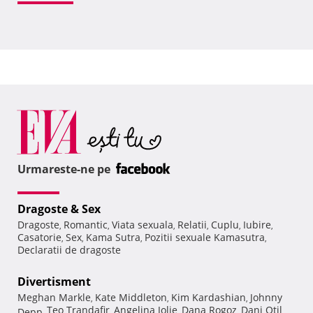
Urmareste-ne pe
Dragoste & Sex
Dragoste
Romantic
Viata sexuala
Relatii
Cuplu
Iubire
,
,
,
,
,
,
Casatorie
Sex
Kama Sutra
Pozitii sexuale Kamasutra
,
,
,
,
Declaratii de dragoste
Divertisment
Meghan Markle
Kate Middleton
Kim Kardashian
Johnny
,
,
,
Teo Trandafir
Angelina Jolie
Dana Rogoz
Dani Otil
Depp
,
,
,
,
,