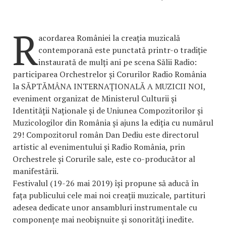
R
acordarea României la creația muzicală
contemporană este punctată printr-o tradiție
instaurată de mulți ani pe scena Sălii Radio:
participarea Orchestrelor și Corurilor Radio România
la SĂPTĂMÂNA INTERNAȚIONALĂ A MUZICII NOI,
eveniment organizat de Ministerul Culturii și
Identității Naționale și de Uniunea Compozitorilor și
Muzicologilor din România și ajuns la ediția cu numărul
29! Compozitorul român Dan Dediu este directorul
artistic al evenimentului și Radio România, prin
Orchestrele și Corurile sale, este co-producător al
manifestării.
Festivalul (19-26 mai 2019) își propune să aducă în
fața publicului cele mai noi creații muzicale, partituri
adesea dedicate unor ansambluri instrumentale cu
componențe mai neobișnuite și sonorități inedite.