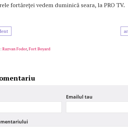
ele fortăreței vedem duminică seara, la PRO TV.
dent
ar
:
Razvan Fodor
,
Fort Boyard
comentariu
Emailul tau
omentariului