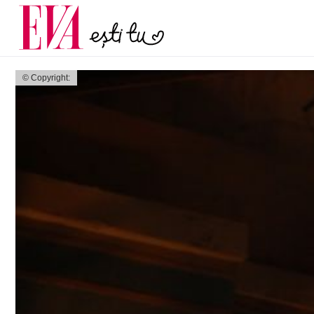
menopauză și când ar t
Carieră
la medic
Actualitate
© Copyright: