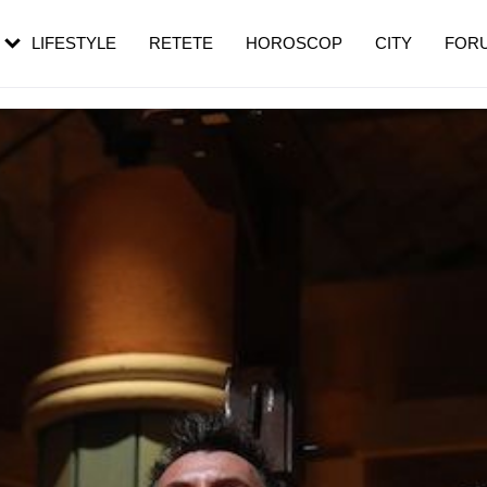
rebui să mergi
și 60 de ani. De ce te trezești mai des
pe măsură ce înaintezi în vârstă
LIFESTYLE
RETETE
HOROSCOP
CITY
FOR