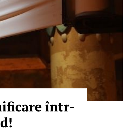
ficare într-
d!