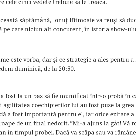
e cele cinci vedete trebuie să le treacă.
 această săptămână, Ionuț Iftimoaie va reuși să du
ă pe care niciun alt concurent, în istoria show-ulu
me este vorba, dar și ce strategie a ales pentru a
edem duminică, de la 20:30.
 fost la un pas să fie mumificat într-o probă în c
i agilitatea coechipierilor lui au fost puse la grea
ă a fost importantă pentru el, iar orice ezitare a c
ape de un final nedorit. ”Mi-a ajuns la gât! Vă ro
van în timpul probei. Dacă va scăpa sau va rămâne 