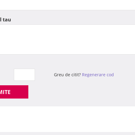
l tau
Greu de citit?
Regenerare cod
MITE