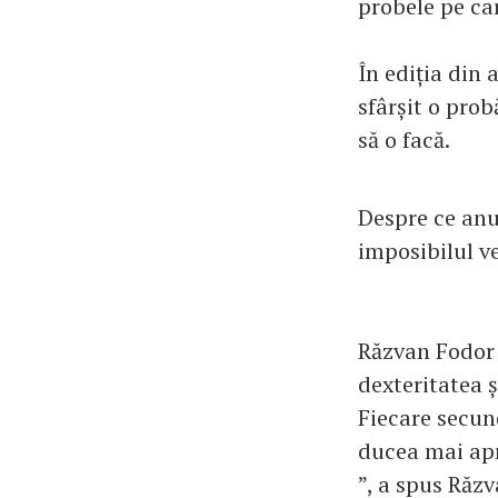
probele pe car
În ediția din
sfârșit o prob
să o facă.
Despre ce anu
imposibilul v
Răzvan Fodor a
dexteritatea ș
Fiecare secund
ducea mai apro
”, a spus Răz