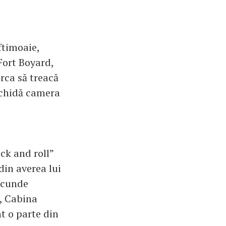
ftimoaie,
 Fort Boyard,
erca să treacă
eschidă camera
ock and roll”
din averea lui
ascunde
a, Cabina
t o parte din