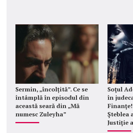
Sermin, „încolțită”. Ce se
Soţul Ad
întâmplă în episodul din
în judec
această seară din „Mă
Finanţe! 
numesc Zuleyha”
Şteblea 
Justiţie