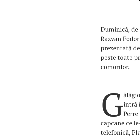
Duminică, de 
Razvan Fodor ș
prezentată de 
peste toate p
comorilor.
G
ălăgio
intră 
Perre
capcane ce le
telefonică, Pl