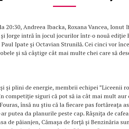
la 20:30, Andreea Ibacka, Roxana Vancea, Ionut I
i Jorge intră în jocul jocurilor într-o nouă ediție
Paul Ipate și Octavian Strunilă. Cei cinci vor înc
robele și să câștige cât mai multe chei care să d
și și plini de energie, membrii echipei ”Liceenii r
în competiție siguri că pot să ia cât mai mult aur 
 Fouras, însă nu știu că la fiecare pas fortăreața 
-ar putea da planurile peste cap. Râșnița de cafe
asa de păianjen, Cămașa de forță și Benzinăria sun