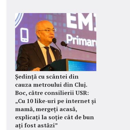
Ședință cu scântei din
cauza metroului din Cluj.
Boc, către consilierii USR:
„Cu 10 like-uri pe internet și
mamă, mergeți acasă,
explicați la soție cât de bun
ați fost astăzi”