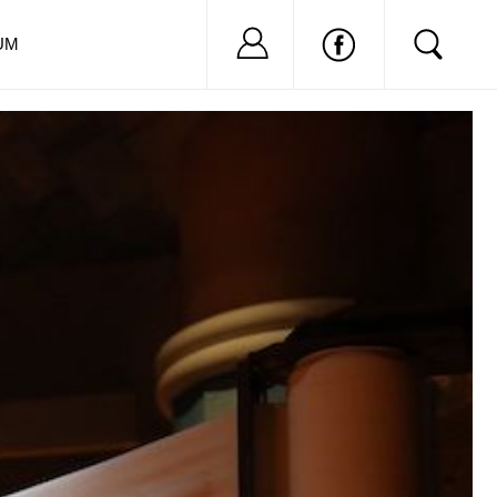
Nu ai cont?
Inregistreaza-
UM