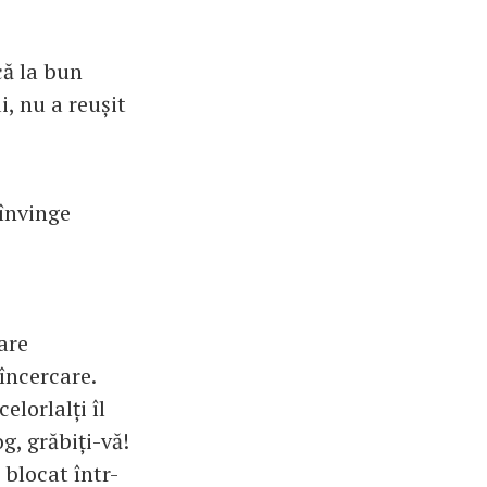
că la bun
i, nu a reușit
 învinge
are
 încercare.
elorlalți îl
g, grăbiți-vă!
blocat într-