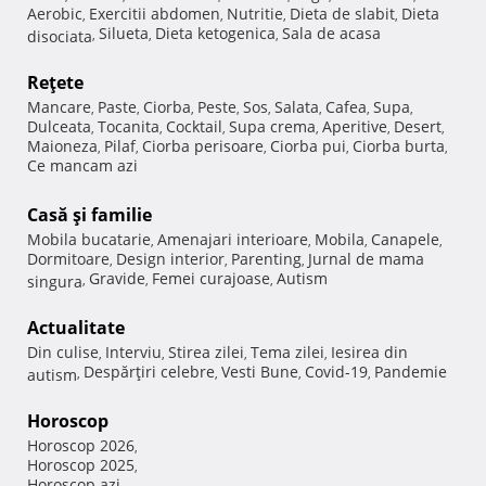
Aerobic
Exercitii abdomen
Nutritie
Dieta de slabit
Dieta
,
,
,
,
Silueta
Dieta ketogenica
Sala de acasa
disociata
,
,
,
Reţete
Mancare
Paste
Ciorba
Peste
Sos
Salata
Cafea
Supa
,
,
,
,
,
,
,
,
Dulceata
Tocanita
Cocktail
Supa crema
Aperitive
Desert
,
,
,
,
,
,
Maioneza
Pilaf
Ciorba perisoare
Ciorba pui
Ciorba burta
,
,
,
,
,
Ce mancam azi
Casă şi familie
Mobila bucatarie
Amenajari interioare
Mobila
Canapele
,
,
,
,
Dormitoare
Design interior
Parenting
Jurnal de mama
,
,
,
Gravide
Femei curajoase
Autism
singura
,
,
,
Actualitate
Din culise
Interviu
Stirea zilei
Tema zilei
Iesirea din
,
,
,
,
Despărţiri celebre
Vesti Bune
Covid-19
Pandemie
autism
,
,
,
,
Horoscop
Horoscop 2026
,
Horoscop 2025
,
Horoscop azi
,