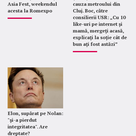
Asia Fest, weekendul
cauza metroului din
acesta la Romexpo
Cluj. Boc, către
consilierii USR: „Cu 10
like-uri pe internet și
mamă, mergeți acasă,
explicați la soție cât de
bun ați fost astăzi”
Elon, supărat pe Nolan:
"şi-a pierdut
integritatea". Are
dreptate?