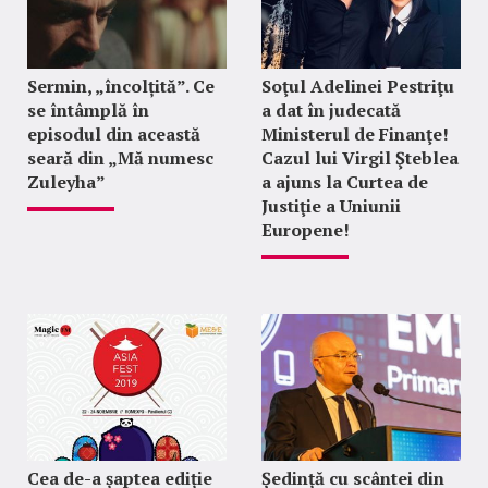
Sermin, „încolțită”. Ce
Soţul Adelinei Pestriţu
se întâmplă în
a dat în judecată
episodul din această
Ministerul de Finanţe!
seară din „Mă numesc
Cazul lui Virgil Şteblea
Zuleyha”
a ajuns la Curtea de
Justiţie a Uniunii
Europene!
Cea de-a șaptea ediție
Ședință cu scântei din