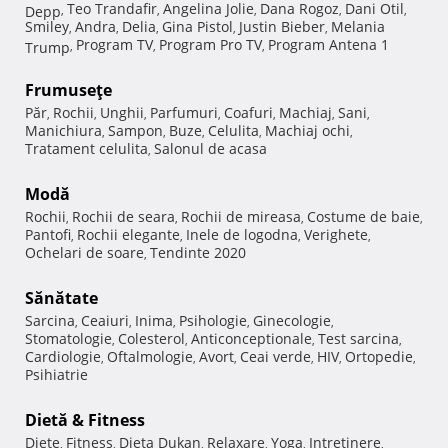
Teo Trandafir
Angelina Jolie
Dana Rogoz
Dani Otil
Depp
,
,
,
,
,
Smiley
Andra
Delia
Gina Pistol
Justin Bieber
Melania
,
,
,
,
,
Program TV
Program Pro TV
Program Antena 1
Trump
,
,
,
Frumuseţe
Păr
Rochii
Unghii
Parfumuri
Coafuri
Machiaj
Sani
,
,
,
,
,
,
,
Manichiura
Sampon
Buze
Celulita
Machiaj ochi
,
,
,
,
,
Tratament celulita
Salonul de acasa
,
Modă
Rochii
Rochii de seara
Rochii de mireasa
Costume de baie
,
,
,
,
Pantofi
Rochii elegante
Inele de logodna
Verighete
,
,
,
,
Ochelari de soare
Tendinte 2020
,
Sănătate
Sarcina
Ceaiuri
Inima
Psihologie
Ginecologie
,
,
,
,
,
Stomatologie
Colesterol
Anticonceptionale
Test sarcina
,
,
,
,
Cardiologie
Oftalmologie
Avort
Ceai verde
HIV
Ortopedie
,
,
,
,
,
,
Psihiatrie
Dietă & Fitness
Diete
Fitness
Dieta Dukan
Relaxare
Yoga
Intretinere
,
,
,
,
,
,