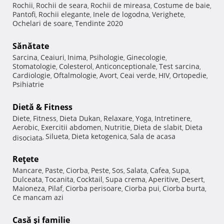
Rochii
Rochii de seara
Rochii de mireasa
Costume de baie
,
,
,
,
Pantofi
Rochii elegante
Inele de logodna
Verighete
,
,
,
,
Ochelari de soare
Tendinte 2020
,
Sănătate
Sarcina
Ceaiuri
Inima
Psihologie
Ginecologie
,
,
,
,
,
Stomatologie
Colesterol
Anticonceptionale
Test sarcina
,
,
,
,
Cardiologie
Oftalmologie
Avort
Ceai verde
HIV
Ortopedie
,
,
,
,
,
,
Psihiatrie
Dietă & Fitness
Diete
Fitness
Dieta Dukan
Relaxare
Yoga
Intretinere
,
,
,
,
,
,
Aerobic
Exercitii abdomen
Nutritie
Dieta de slabit
Dieta
,
,
,
,
Silueta
Dieta ketogenica
Sala de acasa
disociata
,
,
,
Reţete
Mancare
Paste
Ciorba
Peste
Sos
Salata
Cafea
Supa
,
,
,
,
,
,
,
,
Dulceata
Tocanita
Cocktail
Supa crema
Aperitive
Desert
,
,
,
,
,
,
Maioneza
Pilaf
Ciorba perisoare
Ciorba pui
Ciorba burta
,
,
,
,
,
Ce mancam azi
Casă şi familie