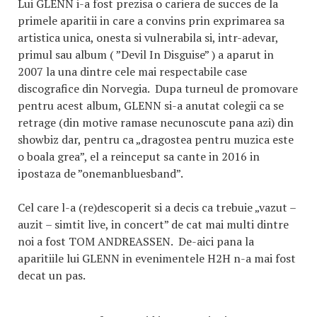
Lui GLENN i-a fost prezisa o cariera de succes de la
primele aparitii in care a convins prin exprimarea sa
artistica unica, onesta si vulnerabila si, intr-adevar,
primul sau album ( ”Devil In Disguise” ) a aparut in
2007 la una dintre cele mai respectabile case
discografice din Norvegia. Dupa turneul de promovare
pentru acest album, GLENN si-a anutat colegii ca se
retrage (din motive ramase necunoscute pana azi) din
showbiz dar, pentru ca „dragostea pentru muzica este
o boala grea”, el a reinceput sa cante in 2016 in
ipostaza de ”onemanbluesband”.
Cel care l-a (re)descoperit si a decis ca trebuie „vazut –
auzit – simtit live, in concert” de cat mai multi dintre
noi a fost TOM ANDREASSEN. De-aici pana la
aparitiile lui GLENN in evenimentele H2H n-a mai fost
decat un pas.