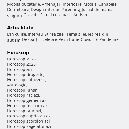
Mobila bucatarie
Amenajari interioare
Mobila
Canapele
,
,
,
,
Dormitoare
Design interior
Parenting
Jurnal de mama
,
,
,
Gravide
Femei curajoase
Autism
singura
,
,
,
Actualitate
Din culise
Interviu
Stirea zilei
Tema zilei
Iesirea din
,
,
,
,
Despărţiri celebre
Vesti Bune
Covid-19
Pandemie
autism
,
,
,
,
Horoscop
Horoscop 2026
,
Horoscop 2025
,
Horoscop azi
,
Horoscop dragoste
,
Horoscop chinezesc
,
Astrologie
,
Horoscop lunar
,
Horoscop rac azi
,
Horoscop gemeni azi
,
Horoscop fecioara azi
,
Horoscop taur azi
,
Horoscop capricorn azi
,
Horoscop scorpion azi
,
Horoscop sagetator azi
,