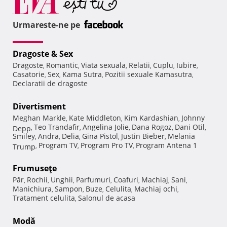
Urmareste-ne pe
Dragoste & Sex
Dragoste
Romantic
Viata sexuala
Relatii
Cuplu
Iubire
,
,
,
,
,
,
Casatorie
Sex
Kama Sutra
Pozitii sexuale Kamasutra
,
,
,
,
Declaratii de dragoste
Divertisment
Meghan Markle
Kate Middleton
Kim Kardashian
Johnny
,
,
,
Teo Trandafir
Angelina Jolie
Dana Rogoz
Dani Otil
Depp
,
,
,
,
,
Smiley
Andra
Delia
Gina Pistol
Justin Bieber
Melania
,
,
,
,
,
Program TV
Program Pro TV
Program Antena 1
Trump
,
,
,
Frumuseţe
Păr
Rochii
Unghii
Parfumuri
Coafuri
Machiaj
Sani
,
,
,
,
,
,
,
Manichiura
Sampon
Buze
Celulita
Machiaj ochi
,
,
,
,
,
Tratament celulita
Salonul de acasa
,
Modă