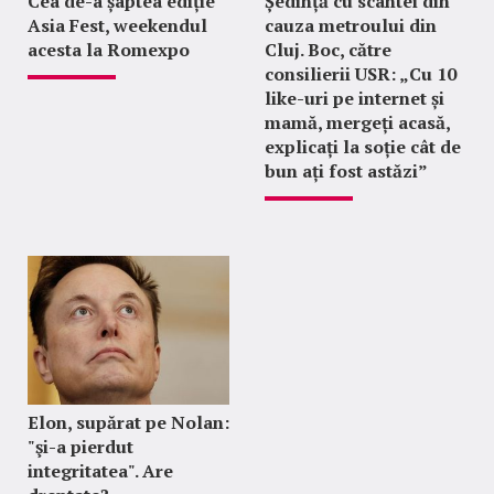
Cea de-a șaptea ediție
Ședință cu scântei din
Asia Fest, weekendul
cauza metroului din
acesta la Romexpo
Cluj. Boc, către
consilierii USR: „Cu 10
like-uri pe internet și
mamă, mergeți acasă,
explicați la soție cât de
bun ați fost astăzi”
Elon, supărat pe Nolan:
"şi-a pierdut
integritatea". Are