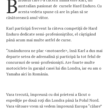
B
ărbatul care i-a cucerit inima este Karl, un
australian pasionat de cursele Hard Enduro. Cu
acesta vedeta spune că are în plan să se
căsătorească anul viitor.
Karl participă frecvent la câteva competiții de Hard
Enduro dedicate semi-profesioniștilor, el câștigând
până acum mai multe astfel de curse.
“Amândurora ne plac <motoarele>, însă Karl a dus mai
departe setea de adrenalină și participă la tot felul de
concursuri de semi-profesioniști. Are foarte multe
motociclete în garajul casei lui din Londra, iar eu am o
Yamaha aici în România.
Vara trecută, împreună cu doi prieteni a făcut o
expediție pe două roți din Londra până la Polul Nord.
Vara viitoare vrem să vedem împreună Europa “călare”