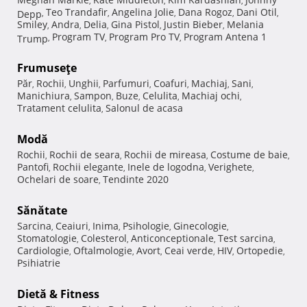
,
,
,
Teo Trandafir
Angelina Jolie
Dana Rogoz
Dani Otil
Depp
,
,
,
,
,
Smiley
Andra
Delia
Gina Pistol
Justin Bieber
Melania
,
,
,
,
,
Program TV
Program Pro TV
Program Antena 1
Trump
,
,
,
Frumuseţe
Păr
Rochii
Unghii
Parfumuri
Coafuri
Machiaj
Sani
,
,
,
,
,
,
,
Manichiura
Sampon
Buze
Celulita
Machiaj ochi
,
,
,
,
,
Tratament celulita
Salonul de acasa
,
Modă
Rochii
Rochii de seara
Rochii de mireasa
Costume de baie
,
,
,
,
Pantofi
Rochii elegante
Inele de logodna
Verighete
,
,
,
,
Ochelari de soare
Tendinte 2020
,
Sănătate
Sarcina
Ceaiuri
Inima
Psihologie
Ginecologie
,
,
,
,
,
Stomatologie
Colesterol
Anticonceptionale
Test sarcina
,
,
,
,
Cardiologie
Oftalmologie
Avort
Ceai verde
HIV
Ortopedie
,
,
,
,
,
,
Psihiatrie
Dietă & Fitness