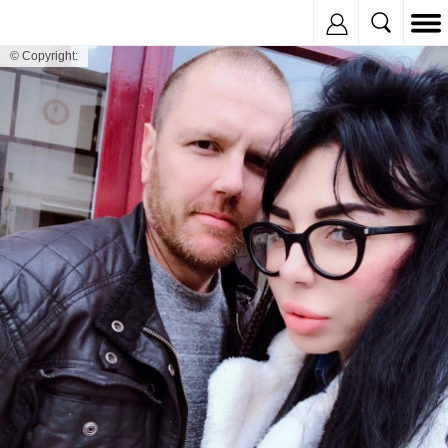
Inregistreaza
© Copyright: