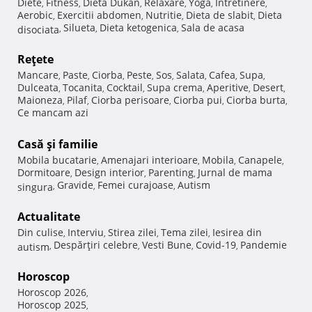
Diete
Fitness
Dieta Dukan
Relaxare
Yoga
Intretinere
,
,
,
,
,
,
Aerobic
Exercitii abdomen
Nutritie
Dieta de slabit
Dieta
,
,
,
,
Silueta
Dieta ketogenica
Sala de acasa
disociata
,
,
,
Reţete
Mancare
Paste
Ciorba
Peste
Sos
Salata
Cafea
Supa
,
,
,
,
,
,
,
,
Dulceata
Tocanita
Cocktail
Supa crema
Aperitive
Desert
,
,
,
,
,
,
Maioneza
Pilaf
Ciorba perisoare
Ciorba pui
Ciorba burta
,
,
,
,
,
Ce mancam azi
Casă şi familie
Mobila bucatarie
Amenajari interioare
Mobila
Canapele
,
,
,
,
Dormitoare
Design interior
Parenting
Jurnal de mama
,
,
,
Gravide
Femei curajoase
Autism
singura
,
,
,
Actualitate
Din culise
Interviu
Stirea zilei
Tema zilei
Iesirea din
,
,
,
,
Despărţiri celebre
Vesti Bune
Covid-19
Pandemie
autism
,
,
,
,
Horoscop
Horoscop 2026
,
Horoscop 2025
,