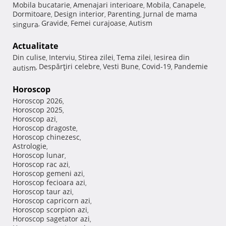
Mobila bucatarie
Amenajari interioare
Mobila
Canapele
,
,
,
,
Dormitoare
Design interior
Parenting
Jurnal de mama
,
,
,
Gravide
Femei curajoase
Autism
singura
,
,
,
Actualitate
Din culise
Interviu
Stirea zilei
Tema zilei
Iesirea din
,
,
,
,
Despărţiri celebre
Vesti Bune
Covid-19
Pandemie
autism
,
,
,
,
Horoscop
Horoscop 2026
,
Horoscop 2025
,
Horoscop azi
,
Horoscop dragoste
,
Horoscop chinezesc
,
Astrologie
,
Horoscop lunar
,
Horoscop rac azi
,
Horoscop gemeni azi
,
Horoscop fecioara azi
,
Horoscop taur azi
,
Horoscop capricorn azi
,
Horoscop scorpion azi
,
Horoscop sagetator azi
,