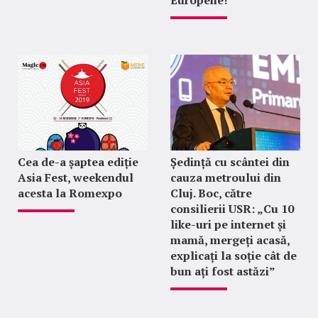
Europene!
Cea de-a șaptea ediție
Ședință cu scântei din
Asia Fest, weekendul
cauza metroului din
acesta la Romexpo
Cluj. Boc, către
consilierii USR: „Cu 10
like-uri pe internet și
mamă, mergeți acasă,
explicați la soție cât de
bun ați fost astăzi”