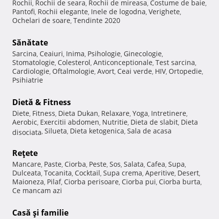
Rochii
Rochii de seara
Rochii de mireasa
Costume de baie
,
,
,
,
Pantofi
Rochii elegante
Inele de logodna
Verighete
,
,
,
,
Ochelari de soare
Tendinte 2020
,
Sănătate
Sarcina
Ceaiuri
Inima
Psihologie
Ginecologie
,
,
,
,
,
Stomatologie
Colesterol
Anticonceptionale
Test sarcina
,
,
,
,
Cardiologie
Oftalmologie
Avort
Ceai verde
HIV
Ortopedie
,
,
,
,
,
,
Psihiatrie
Dietă & Fitness
Diete
Fitness
Dieta Dukan
Relaxare
Yoga
Intretinere
,
,
,
,
,
,
Aerobic
Exercitii abdomen
Nutritie
Dieta de slabit
Dieta
,
,
,
,
Silueta
Dieta ketogenica
Sala de acasa
disociata
,
,
,
Reţete
Mancare
Paste
Ciorba
Peste
Sos
Salata
Cafea
Supa
,
,
,
,
,
,
,
,
Dulceata
Tocanita
Cocktail
Supa crema
Aperitive
Desert
,
,
,
,
,
,
Maioneza
Pilaf
Ciorba perisoare
Ciorba pui
Ciorba burta
,
,
,
,
,
Ce mancam azi
Casă şi familie