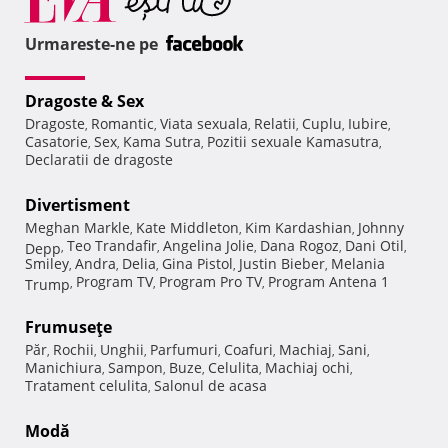
Urmareste-ne pe
Dragoste & Sex
Dragoste
Romantic
Viata sexuala
Relatii
Cuplu
Iubire
,
,
,
,
,
,
Casatorie
Sex
Kama Sutra
Pozitii sexuale Kamasutra
,
,
,
,
Declaratii de dragoste
Divertisment
Meghan Markle
Kate Middleton
Kim Kardashian
Johnny
,
,
,
Teo Trandafir
Angelina Jolie
Dana Rogoz
Dani Otil
Depp
,
,
,
,
,
Smiley
Andra
Delia
Gina Pistol
Justin Bieber
Melania
,
,
,
,
,
Program TV
Program Pro TV
Program Antena 1
Trump
,
,
,
Frumuseţe
Păr
Rochii
Unghii
Parfumuri
Coafuri
Machiaj
Sani
,
,
,
,
,
,
,
Manichiura
Sampon
Buze
Celulita
Machiaj ochi
,
,
,
,
,
Tratament celulita
Salonul de acasa
,
Modă