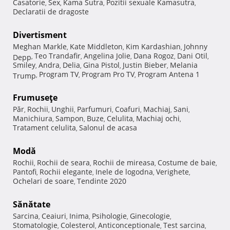
Casatorie
Sex
Kama Sutra
Pozitii sexuale Kamasutra
,
,
,
,
Declaratii de dragoste
Divertisment
Meghan Markle
Kate Middleton
Kim Kardashian
Johnny
,
,
,
Teo Trandafir
Angelina Jolie
Dana Rogoz
Dani Otil
Depp
,
,
,
,
,
Smiley
Andra
Delia
Gina Pistol
Justin Bieber
Melania
,
,
,
,
,
Program TV
Program Pro TV
Program Antena 1
Trump
,
,
,
Frumuseţe
Păr
Rochii
Unghii
Parfumuri
Coafuri
Machiaj
Sani
,
,
,
,
,
,
,
Manichiura
Sampon
Buze
Celulita
Machiaj ochi
,
,
,
,
,
Tratament celulita
Salonul de acasa
,
Modă
Rochii
Rochii de seara
Rochii de mireasa
Costume de baie
,
,
,
,
Pantofi
Rochii elegante
Inele de logodna
Verighete
,
,
,
,
Ochelari de soare
Tendinte 2020
,
Sănătate
Sarcina
Ceaiuri
Inima
Psihologie
Ginecologie
,
,
,
,
,
Stomatologie
Colesterol
Anticonceptionale
Test sarcina
,
,
,
,