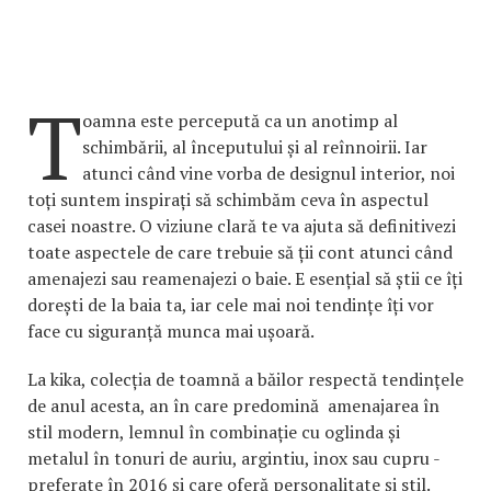
T
oamna este percepută ca un anotimp al
schimbării, al începutului și al reînnoirii. Iar
atunci când vine vorba de designul interior, noi
toți suntem inspirați să schimbăm ceva în aspectul
casei noastre. O viziune clară te va ajuta să definitivezi
toate aspectele de care trebuie să ții cont atunci când
amenajezi sau reamenajezi o baie. E esențial să știi ce îți
dorești de la baia ta, iar cele mai noi tendințe îți vor
face cu siguranță munca mai ușoară.
La kika, colecția de toamnă a băilor respectă tendințele
de anul acesta, an în care predomină amenajarea în
stil modern, lemnul în combinație cu oglinda și
metalul în tonuri de auriu, argintiu, inox sau cupru -
preferate în 2016 și care oferă personalitate și stil.