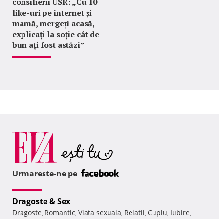
consilierii USR: „Cu 10
like-uri pe internet și
mamă, mergeți acasă,
explicați la soție cât de
bun ați fost astăzi”
Urmareste-ne pe
Dragoste & Sex
Dragoste
Romantic
Viata sexuala
Relatii
Cuplu
Iubire
,
,
,
,
,
,