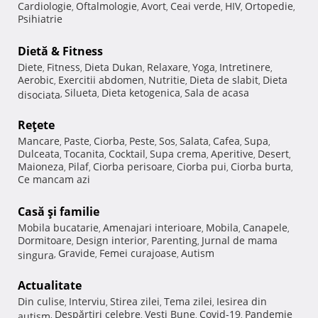
Cardiologie
Oftalmologie
Avort
Ceai verde
HIV
Ortopedie
,
,
,
,
,
,
Psihiatrie
Dietă & Fitness
Diete
Fitness
Dieta Dukan
Relaxare
Yoga
Intretinere
,
,
,
,
,
,
Aerobic
Exercitii abdomen
Nutritie
Dieta de slabit
Dieta
,
,
,
,
Silueta
Dieta ketogenica
Sala de acasa
disociata
,
,
,
Reţete
Mancare
Paste
Ciorba
Peste
Sos
Salata
Cafea
Supa
,
,
,
,
,
,
,
,
Dulceata
Tocanita
Cocktail
Supa crema
Aperitive
Desert
,
,
,
,
,
,
Maioneza
Pilaf
Ciorba perisoare
Ciorba pui
Ciorba burta
,
,
,
,
,
Ce mancam azi
Casă şi familie
Mobila bucatarie
Amenajari interioare
Mobila
Canapele
,
,
,
,
Dormitoare
Design interior
Parenting
Jurnal de mama
,
,
,
Gravide
Femei curajoase
Autism
singura
,
,
,
Actualitate
Din culise
Interviu
Stirea zilei
Tema zilei
Iesirea din
,
,
,
,
Despărţiri celebre
Vesti Bune
Covid-19
Pandemie
autism
,
,
,
,