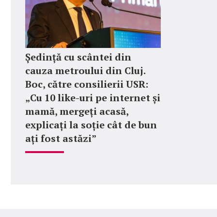
Ședință cu scântei din
cauza metroului din Cluj.
Boc, către consilierii USR:
„Cu 10 like-uri pe internet și
mamă, mergeți acasă,
explicați la soție cât de bun
ați fost astăzi”