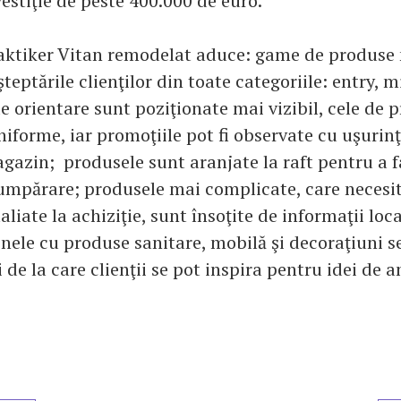
estiţie de peste 400.000 de euro.
aktiker Vitan remodelat aduce: game de produse 
şteptările clienţilor din toate categoriile: entry, 
de orientare sunt poziţionate mai vizibil, cele de 
iforme, iar promoţiile pot fi observate cu uşurinţ
gazin; produsele sunt aranjate la raft pentru a f
umpărare; produsele mai complicate, care necesi
aliate la achiziţie, sunt însoţite de informaţii loc
nele cu produse sanitare, mobilă şi decoraţiuni se
de la care clienţii se pot inspira pentru idei de 