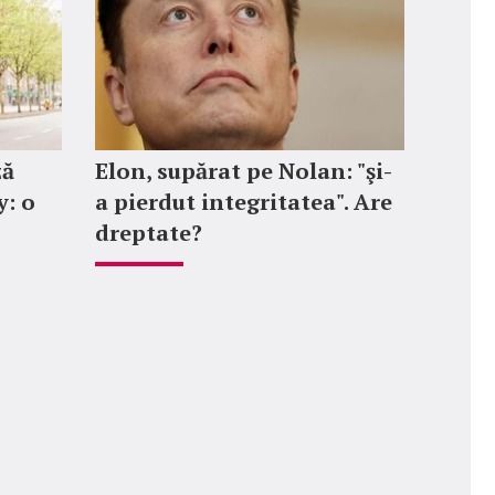
ză
Elon, supărat pe Nolan: "şi-
: o
a pierdut integritatea". Are
dreptate?