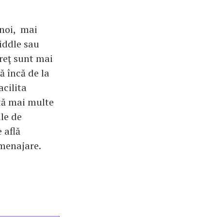
noi, mai
middle sau
preţ sunt mai
ă încă de la
acilita
tă mai multe
ale de
 află
amenajare.