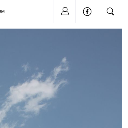
Nu ai cont?
Inregistreaza-
UM