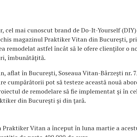
er, cel mai cunoscut brand de Do-It-Yourself (DIY
schis magazinul Praktiker Vitan din Bucureşti, p
ea remodelat astfel încât să le ofere clienţilor o 
i, îmbunătăţită.
n, aflat în Bucureşti, Soseaua Vitan-Bârzeşti nr. 
re cumpărătorii pot să testeze această nouă abo
proiectul de remodelare să fie implementat şi în ce
tiker din Bucureşti şi din ţară.
Praktiker Vitan a început în luna martie a acestu