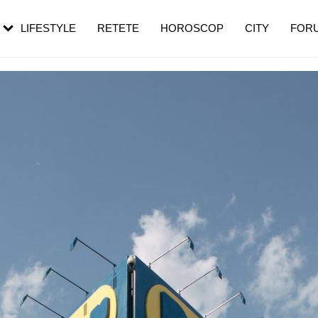
rebui să mergi
și 60 de ani. De ce te trezești mai des
pe măsură ce înaintezi în vârstă
LIFESTYLE
RETETE
HOROSCOP
CITY
FOR