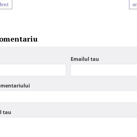
dent
ar
comentariu
Emailul tau
omentariului
l tau