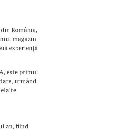
) din România,
rimul magazin
nouă experienţă
7A, este primul
rdare, urmând
lelalte
i an, fiind