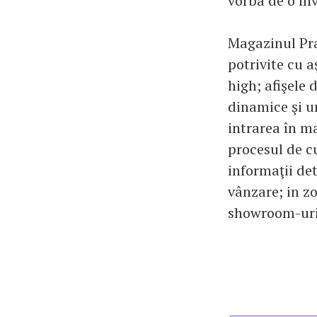
vorba de o inv
Magazinul Pr
potrivite cu a
high; afişele 
dinamice şi un
intrarea în ma
procesul de c
informaţii det
vânzare; in zo
showroom-uri 