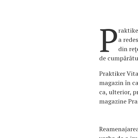
P
raktik
a rede
din reţ
de cumpărătur
Praktiker Vita
magazin în ca
ca, ulterior, 
magazine Prak
Reamenajarea 