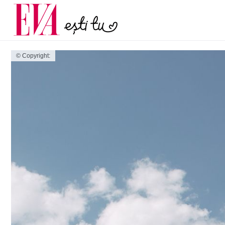
menopauză și când ar t
Carieră
la medic
Actualitate
© Copyright: