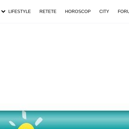
rezești mai des
Cât durează, cum te pregătești și cât
i în vârstă
de dureroasă este investigația
LIFESTYLE
RETETE
HOROSCOP
CITY
FOR