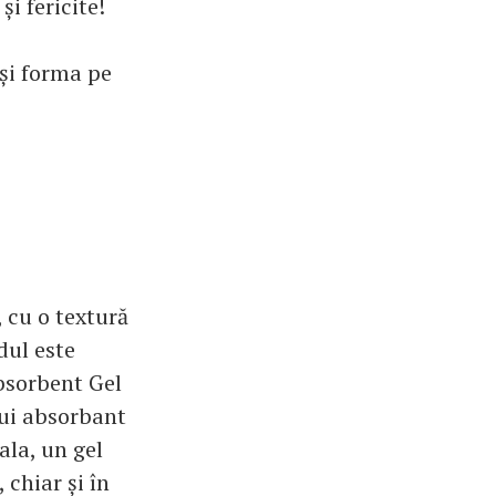
și fericite!
și forma pe
 cu o textură
dul este
bsorbent Gel
lui absorbant
ala, un gel
 chiar și în