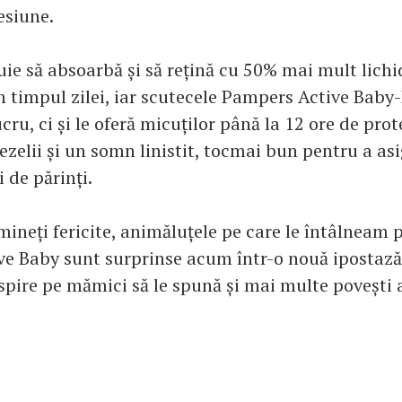
esiune.
uie să absoarbă și să rețină cu 50% mai mult lichi
în timpul zilei, iar scutecele Pampers Active Baby
ucru, ci și le oferă micuților până la 12 ore de prot
zelii și un somn linistit, tocmai bun pentru a as
i de părinți.
mineți fericite, animăluțele pe care le întâlneam 
e Baby sunt surprinse acum într-o nouă ipostază:
inspire pe mămici să le spună și mai multe poveșt