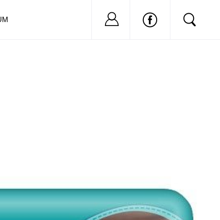
Nu ai cont?
Inregistreaza-
UM