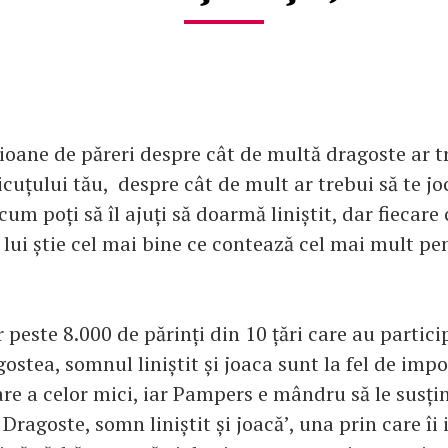
ioane de păreri despre cât de multă dragoste ar tr
icuțului tău, despre cât de mult ar trebui să te joc
um poți să îl ajuți să doarmă liniștit, dar fiecare c
lui știe cel mai bine ce contează cel mai mult pe
peste 8.000 de părinți din 10 țări care au partici
ostea, somnul liniștit și joaca sunt la fel de imp
re a celor mici, iar Pampers e mândru să le susți
Dragoste, somn liniștit și joacă’, una prin care îi 