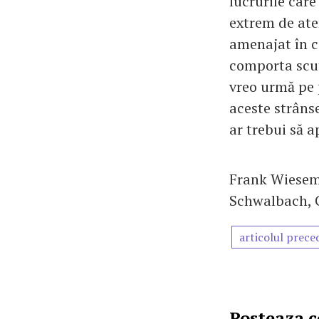
lucrurile care
extrem de aten
amenajat în c
comporta scute
vreo urmă pe p
aceste strâns
ar trebui să a
Frank Wiesem
Schwalbach, 
articolul prece
Posteaza 