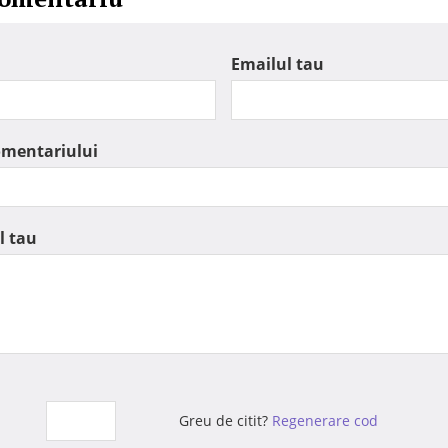
Emailul tau
omentariului
l tau
Greu de citit?
Regenerare cod