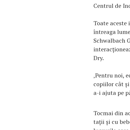
Centrul de I
Toate aceste i
întreaga lume
Schwalbach Ge
interacționea
Dry.
‚Pentru noi, 
copiilor cât ș
a-i ajuta pe p
Tocmai din ac
tații și cu be