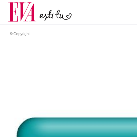
și 60 de ani. De ce te t
Carieră
pe măsură ce înaintez
Actualitate
© Copyright: