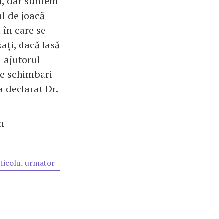
ță, dar suntem
ul de joacă
 în care se
ați, dacă lasă
u ajutorul
de schimbari
a declarat Dr.
n
ticolul urmator