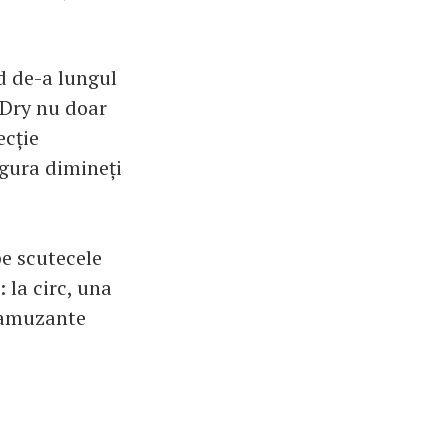
d de-a lungul
-Dry nu doar
ecție
igura dimineți
pe scutecele
 la circ, una
i amuzante