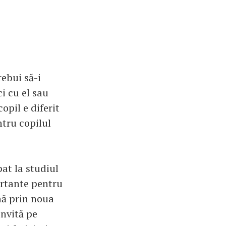
ebui să-i
i cu el sau
opil e diferit
ntru copilul
pat la studiul
ortante pentru
nă prin noua
invită pe