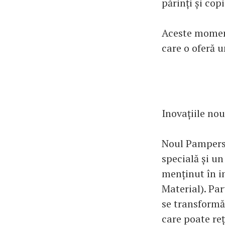
părinți și cop
Aceste moment
care o oferă 
Inovațiile no
Noul Pampers 
specială și un
menținut în i
Material). Par
se transformă
care poate reț