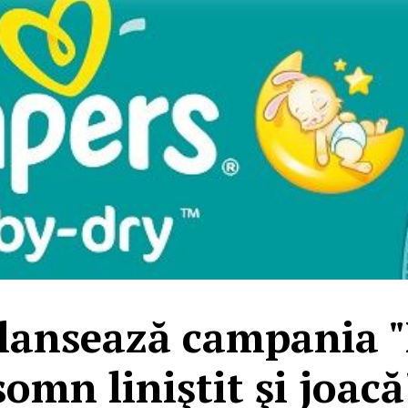
lansează campania "
somn liniştit şi joacă