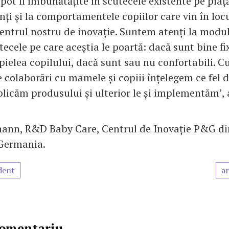
 pot fi îmbunătățite în scutecele existente pe pia
ți și la comportamentele copiilor care vin în loc
entrul nostru de inovație. Suntem atenți la modul
cele pe care aceștia le poartă: dacă sunt bine fix
ielea copilului, dacă sunt sau nu confortabili. C
e colaborări cu mamele și copiii înțelegem ce fel 
plicăm produsului și ulterior le și implementăm’, 
ann, R&D Baby Care, Centrul de Inovație P&G di
Germania.
dent
ar
comentariu