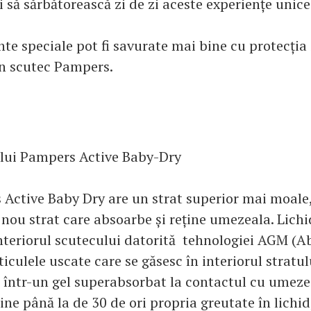
ii să sărbătorească zi de zi aceste experiențe unice 
e speciale pot fi savurate mai bine cu protecția 
un scutec Pampers.
ului Pampers Active Baby-Dry
Active Baby Dry are un strat superior mai moale,
 nou strat care absoarbe și reține umezeala. Lichi
nteriorul scutecului datorită tehnologiei AGM (A
ticulele uscate care se găsesc în interiorul stratu
 într-un gel superabsorbat la contactul cu umeze
ine până la de 30 de ori propria greutate în lichid,