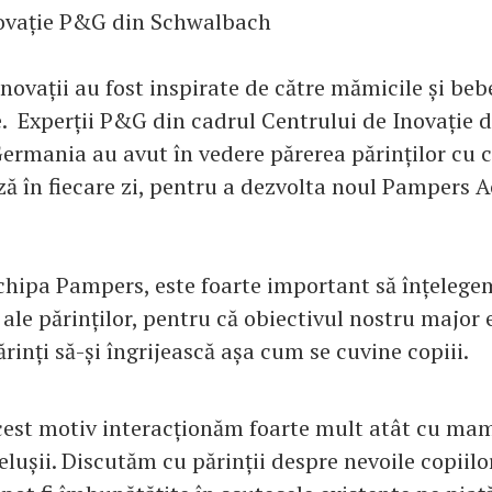
novație P&G din Schwalbach
novații au fost inspirate de către mămicile și beb
. Experții P&G din cadrul Centrului de Inovație d
rmania au avut în vedere părerea părinților cu 
ză în fiecare zi, pentru a dezvolta noul Pampers A
echipa Pampers, este foarte important să înțelege
i ale părinților, pentru că obiectivul nostru major 
ărinți să-și îngrijească așa cum se cuvine copiii.
est motiv interacționăm foarte mult atât cu mame
belușii. Discutăm cu părinții despre nevoile copiilo