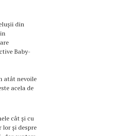
elușii din
in
care
ctive Baby-
m atât nevoile
este acela de
le cât și cu
r lor și despre