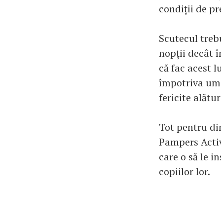
condiții de pr
Scutecul treb
nopții decât 
că fac acest l
împotriva ume
fericite alătur
Tot pentru di
Pampers Activ
care o să le 
copiilor lor.