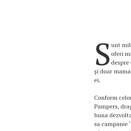
S
unt mil
oferi m
despre c
și doar mama 
ei.
Conform celor 
Pampers, drag
buna dezvolta
sa campanie ‘ 