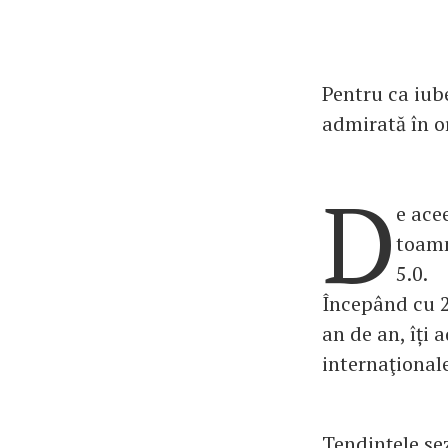
Pentru ca iube
admirată în or
D
e ace
toamn
5.0.
Începând cu 20
an de an, îți
internaţionale
Tendinţele se