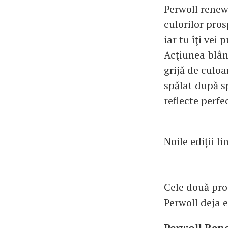
Perwoll renew3
culorilor pros
iar tu îţi vei
Acţiunea blân
grijă de culoa
spălat după sp
reflecte perfe
Noile ediții l
Cele două prod
Perwoll deja e
Perwoll Ren