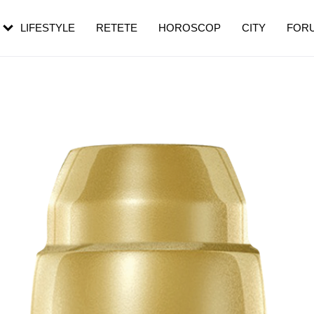
rebui să mergi
și 60 de ani. De ce te trezești mai des
pe măsură ce înaintezi în vârstă
LIFESTYLE
RETETE
HOROSCOP
CITY
FOR