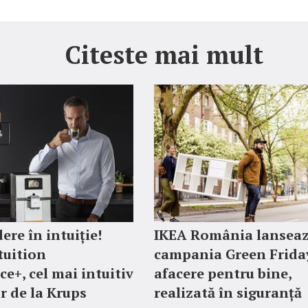
Citeste mai mult
ere în intuiție!
IKEA România lansea
tuition
campania Green Friday
ce+, cel mai intuitiv
afacere pentru bine,
r de la Krups
realizată în siguranță