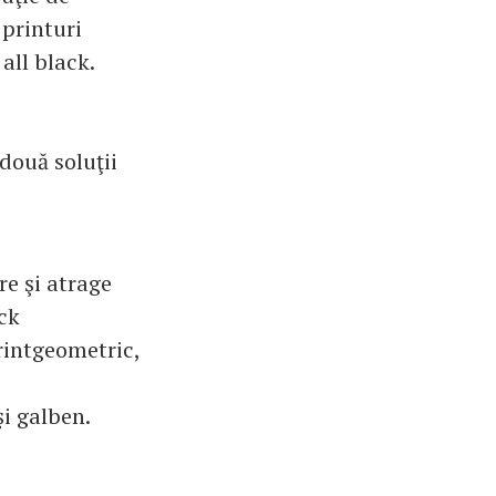
 printuri
all black.
 două soluţii
re şi atrage
ack
rintgeometric,
şi galben.