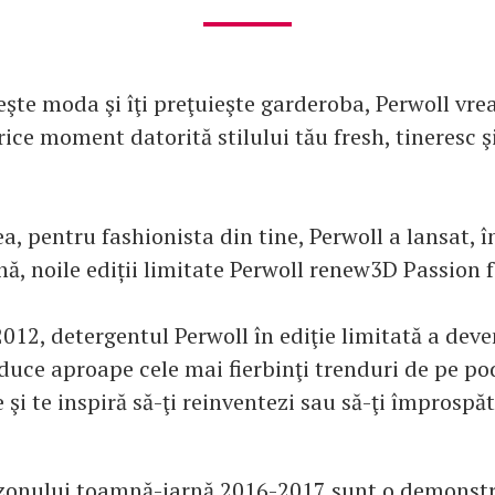
şte moda şi îţi preţuieşte garderoba, Perwoll vrea 
ice moment datorită stilului tău fresh, tineresc ş
ea, pentru fashionista din tine, Perwoll a lansat, 
ă, noile ediții limitate Perwoll renew3D Passion 
12, detergentul Perwoll în ediţie limitată a deven
 aduce aproape cele mai fierbinţi trenduri de pe p
 şi te inspiră să-ţi reinventezi sau să-ţi împrospăte
zonului toamnă-iarnă 2016-2017 sunt o demonstr