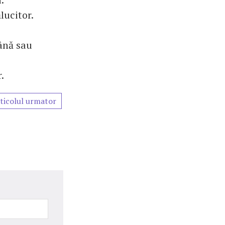
lucitor.
lână sau
.
ticolul urmator