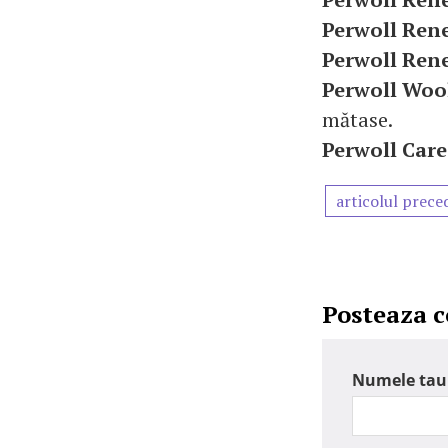
Perwoll Ren
Perwoll Ren
Perwoll Woo
mătase.
Perwoll Car
articolul prece
Posteaza 
Numele tau