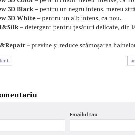
ew 3D Black
– pentru un negru intens, mereu stră
ew 3D White
– pentru un alb intens, ca nou.
l&Silk
– detergent pentru țesături delicate, din 
e&Repair
– previne și reduce scămoșarea hainelor
dent
ar
comentariu
Emailul tau