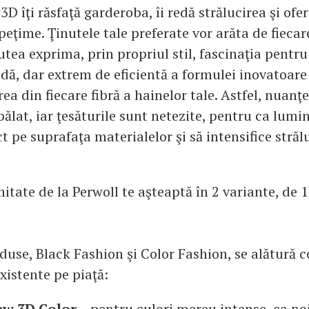
D îţi răsfaţă garderoba, îi redă strălucirea şi ofe
peţime. Ţinutele tale preferate vor arăta de fiecar
 putea exprima, prin propriul stil, fascinaţia pentr
dă, dar extrem de eficientă a formulei inovatoare
rea din fiecare fibră a hainelor tale. Astfel, nuanţ
ălat, iar ţesăturile sunt netezite, pentru ca lumin
ct pe suprafaţa materialelor şi să intensifice străl
imitate de la Perwoll te aşteaptă în 2 variante, de 1
use, Black Fashion şi Color Fashion, se alătură co
xistente pe piaţă:
ew 3D Color
– pentru culori mereu intense, ca noi