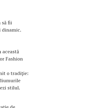
să fii
i dinamic.
în această
for Fashion
it o tradiţie:
odiumurile
zi stilul.
aţie de