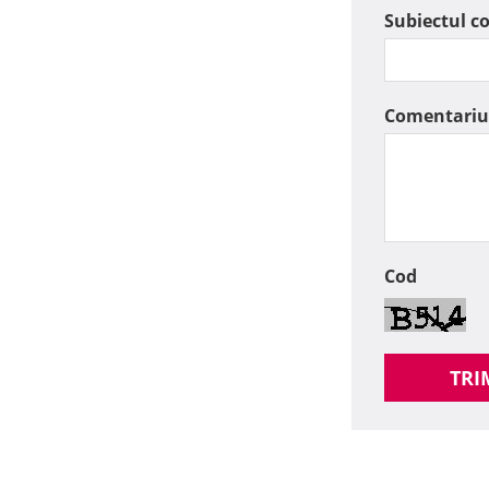
Subiectul c
Comentariu
Cod
TRI