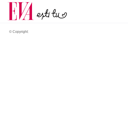
menopauză și când ar t
Carieră
la medic
Actualitate
© Copyright: