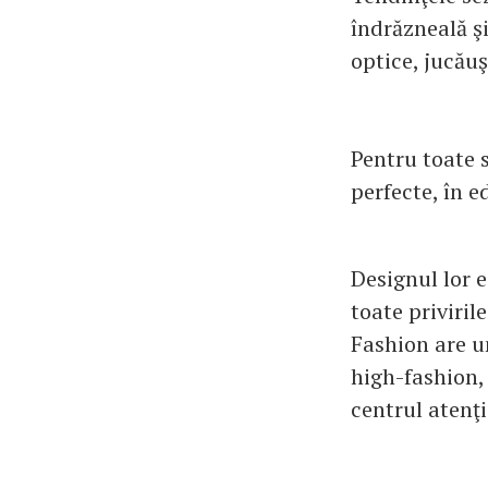
îndrăzneală şi
optice, jucăuş
Pentru toate s
perfecte, în e
Designul lor e
toate priviril
Fashion are u
high-fashion,
centrul atenţi