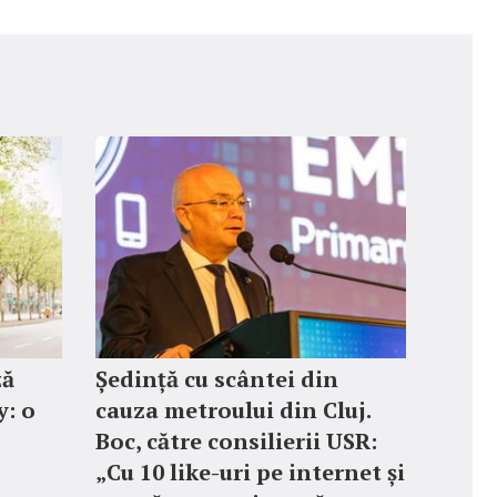
ză
Ședință cu scântei din
: o
cauza metroului din Cluj.
Boc, către consilierii USR:
„Cu 10 like-uri pe internet și