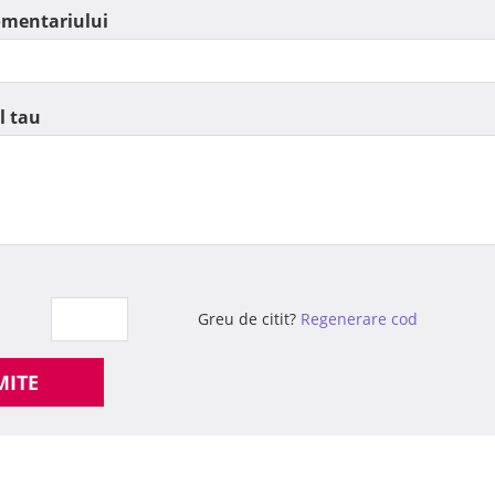
omentariului
l tau
Greu de citit?
Regenerare cod
MITE