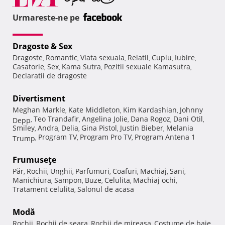
Urmareste-ne pe
Dragoste & Sex
Dragoste
Romantic
Viata sexuala
Relatii
Cuplu
Iubire
,
,
,
,
,
,
Casatorie
Sex
Kama Sutra
Pozitii sexuale Kamasutra
,
,
,
,
Declaratii de dragoste
Divertisment
Meghan Markle
Kate Middleton
Kim Kardashian
Johnny
,
,
,
Teo Trandafir
Angelina Jolie
Dana Rogoz
Dani Otil
Depp
,
,
,
,
,
Smiley
Andra
Delia
Gina Pistol
Justin Bieber
Melania
,
,
,
,
,
Program TV
Program Pro TV
Program Antena 1
Trump
,
,
,
Frumuseţe
Păr
Rochii
Unghii
Parfumuri
Coafuri
Machiaj
Sani
,
,
,
,
,
,
,
Manichiura
Sampon
Buze
Celulita
Machiaj ochi
,
,
,
,
,
Tratament celulita
Salonul de acasa
,
Modă
Rochii
Rochii de seara
Rochii de mireasa
Costume de baie
,
,
,
,