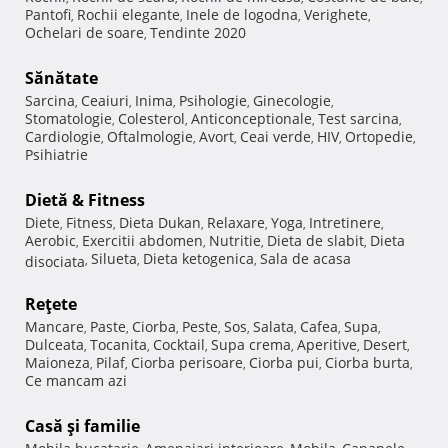
Pantofi
Rochii elegante
Inele de logodna
Verighete
,
,
,
,
Ochelari de soare
Tendinte 2020
,
Sănătate
Sarcina
Ceaiuri
Inima
Psihologie
Ginecologie
,
,
,
,
,
Stomatologie
Colesterol
Anticonceptionale
Test sarcina
,
,
,
,
Cardiologie
Oftalmologie
Avort
Ceai verde
HIV
Ortopedie
,
,
,
,
,
,
Psihiatrie
Dietă & Fitness
Diete
Fitness
Dieta Dukan
Relaxare
Yoga
Intretinere
,
,
,
,
,
,
Aerobic
Exercitii abdomen
Nutritie
Dieta de slabit
Dieta
,
,
,
,
Silueta
Dieta ketogenica
Sala de acasa
disociata
,
,
,
Reţete
Mancare
Paste
Ciorba
Peste
Sos
Salata
Cafea
Supa
,
,
,
,
,
,
,
,
Dulceata
Tocanita
Cocktail
Supa crema
Aperitive
Desert
,
,
,
,
,
,
Maioneza
Pilaf
Ciorba perisoare
Ciorba pui
Ciorba burta
,
,
,
,
,
Ce mancam azi
Casă şi familie