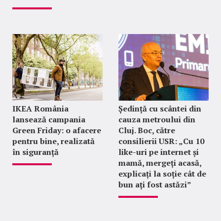
IKEA România
Ședință cu scântei din
lansează campania
cauza metroului din
Green Friday: o afacere
Cluj. Boc, către
pentru bine, realizată
consilierii USR: „Cu 10
în siguranță
like-uri pe internet și
mamă, mergeți acasă,
explicați la soție cât de
bun ați fost astăzi”