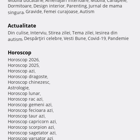
Mobila bucatarie
Amenajari interioare
Mobila
Canapele
,
,
,
,
Dormitoare
Design interior
Parenting
Jurnal de mama
,
,
,
Gravide
Femei curajoase
Autism
singura
,
,
,
Actualitate
Din culise
Interviu
Stirea zilei
Tema zilei
Iesirea din
,
,
,
,
Despărţiri celebre
Vesti Bune
Covid-19
Pandemie
autism
,
,
,
,
Horoscop
Horoscop 2026
,
Horoscop 2025
,
Horoscop azi
,
Horoscop dragoste
,
Horoscop chinezesc
,
Astrologie
,
Horoscop lunar
,
Horoscop rac azi
,
Horoscop gemeni azi
,
Horoscop fecioara azi
,
Horoscop taur azi
,
Horoscop capricorn azi
,
Horoscop scorpion azi
,
Horoscop sagetator azi
,
Horoscop varsator azi
,