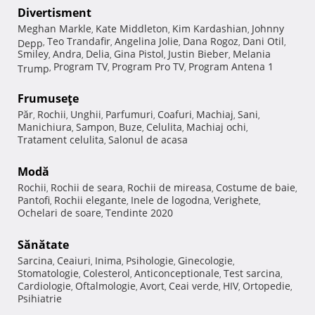
Divertisment
Meghan Markle
Kate Middleton
Kim Kardashian
Johnny
,
,
,
Teo Trandafir
Angelina Jolie
Dana Rogoz
Dani Otil
Depp
,
,
,
,
,
Smiley
Andra
Delia
Gina Pistol
Justin Bieber
Melania
,
,
,
,
,
Program TV
Program Pro TV
Program Antena 1
Trump
,
,
,
Frumuseţe
Păr
Rochii
Unghii
Parfumuri
Coafuri
Machiaj
Sani
,
,
,
,
,
,
,
Manichiura
Sampon
Buze
Celulita
Machiaj ochi
,
,
,
,
,
Tratament celulita
Salonul de acasa
,
Modă
Rochii
Rochii de seara
Rochii de mireasa
Costume de baie
,
,
,
,
Pantofi
Rochii elegante
Inele de logodna
Verighete
,
,
,
,
Ochelari de soare
Tendinte 2020
,
Sănătate
Sarcina
Ceaiuri
Inima
Psihologie
Ginecologie
,
,
,
,
,
Stomatologie
Colesterol
Anticonceptionale
Test sarcina
,
,
,
,
Cardiologie
Oftalmologie
Avort
Ceai verde
HIV
Ortopedie
,
,
,
,
,
,
Psihiatrie