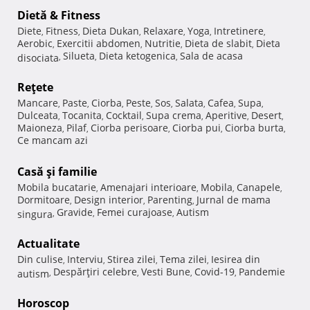
Dietă & Fitness
Diete
Fitness
Dieta Dukan
Relaxare
Yoga
Intretinere
,
,
,
,
,
,
Aerobic
Exercitii abdomen
Nutritie
Dieta de slabit
Dieta
,
,
,
,
Silueta
Dieta ketogenica
Sala de acasa
disociata
,
,
,
Reţete
Mancare
Paste
Ciorba
Peste
Sos
Salata
Cafea
Supa
,
,
,
,
,
,
,
,
Dulceata
Tocanita
Cocktail
Supa crema
Aperitive
Desert
,
,
,
,
,
,
Maioneza
Pilaf
Ciorba perisoare
Ciorba pui
Ciorba burta
,
,
,
,
,
Ce mancam azi
Casă şi familie
Mobila bucatarie
Amenajari interioare
Mobila
Canapele
,
,
,
,
Dormitoare
Design interior
Parenting
Jurnal de mama
,
,
,
Gravide
Femei curajoase
Autism
singura
,
,
,
Actualitate
Din culise
Interviu
Stirea zilei
Tema zilei
Iesirea din
,
,
,
,
Despărţiri celebre
Vesti Bune
Covid-19
Pandemie
autism
,
,
,
,
Horoscop