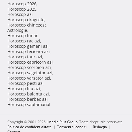
Horoscop 2026
,
Horoscop 2025
,
Horoscop azi
,
Horoscop dragoste
,
Horoscop chinezesc
,
Astrologie
,
Horoscop lunar
,
Horoscop rac azi
,
Horoscop gemeni azi
,
Horoscop fecioara azi
,
Horoscop taur azi
,
Horoscop capricorn azi
,
Horoscop scorpion azi
,
Horoscop sagetator azi
,
Horoscop varsator azi
,
Horoscop pesti azi
,
Horoscop leu azi
,
Horoscop balanta azi
,
Horoscop berbec azi
,
Horoscop saptamanal
Copyright © 2001-2026,
iMedia Plus Group
. Toate drepturile rezervate
Politica de confidențialitate
|
Termeni si conditii
|
Redacţia
|
Contact