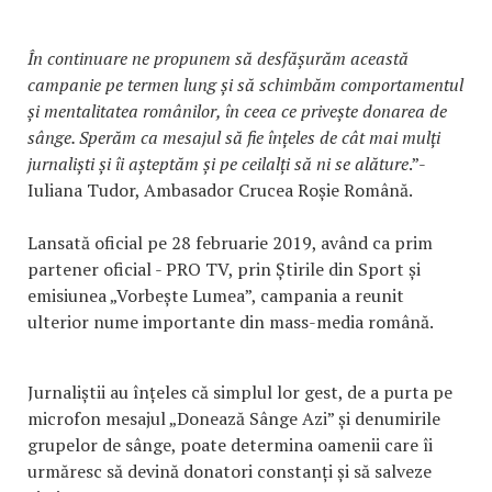
În continuare ne propunem să desfășurăm această
campanie pe termen lung și să schimbăm comportamentul
și mentalitatea românilor, în ceea ce privește donarea de
sânge. Sperăm ca mesajul să fie înțeles de cât mai mulți
jurnaliști și îi așteptăm și pe ceilalți să ni se alăture
.”-
Iuliana Tudor, Ambasador Crucea Roșie Română.
Lansată oficial pe 28 februarie 2019, având ca prim
partener oficial - PRO TV, prin Știrile din Sport și
emisiunea „Vorbește Lumea”, campania a reunit
ulterior nume importante din mass-media română.
Jurnaliștii au înțeles că simplul lor gest, de a purta pe
microfon mesajul „Donează Sânge Azi” și denumirile
grupelor de sânge, poate determina oamenii care îi
urmăresc să devină donatori constanți și să salveze