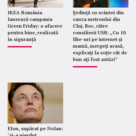
IKEA România
Ședință cu scântei din
lansează campania
cauza metroului din
Green Friday: o afacere
Cluj. Boc, către
pentru bine, realizată
consilierii USR: „Cu 10
în siguranță
like-uri pe internet și
mamă, mergeți acasă,
explicați la soție cât de
bun ați fost astăzi”
Elon, supărat pe Nolan:
"şi-a pierdut