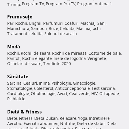
Program TV
Program Pro TV
Program Antena 1
Trump
,
,
,
Frumuseţe
Păr
Rochii
Unghii
Parfumuri
Coafuri
Machiaj
Sani
,
,
,
,
,
,
,
Manichiura
Sampon
Buze
Celulita
Machiaj ochi
,
,
,
,
,
Tratament celulita
Salonul de acasa
,
Modă
Rochii
Rochii de seara
Rochii de mireasa
Costume de baie
,
,
,
,
Pantofi
Rochii elegante
Inele de logodna
Verighete
,
,
,
,
Ochelari de soare
Tendinte 2020
,
Sănătate
Sarcina
Ceaiuri
Inima
Psihologie
Ginecologie
,
,
,
,
,
Stomatologie
Colesterol
Anticonceptionale
Test sarcina
,
,
,
,
Cardiologie
Oftalmologie
Avort
Ceai verde
HIV
Ortopedie
,
,
,
,
,
,
Psihiatrie
Dietă & Fitness
Diete
Fitness
Dieta Dukan
Relaxare
Yoga
Intretinere
,
,
,
,
,
,
Aerobic
Exercitii abdomen
Nutritie
Dieta de slabit
Dieta
,
,
,
,
Silueta
Dieta ketogenica
Sala de acasa
disociata
,
,
,