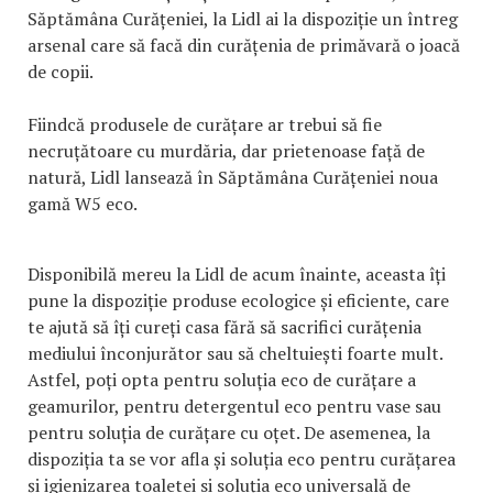
Săptămâna Curățeniei, la Lidl ai la dispoziție un întreg
arsenal care să facă din curățenia de primăvară o joacă
de copii.
Fiindcă produsele de curățare ar trebui să fie
necruțătoare cu murdăria, dar prietenoase față de
natură, Lidl lansează în Săptămâna Curățeniei noua
gamă W5 eco.
Disponibilă mereu la Lidl de acum înainte, aceasta îți
pune la dispoziție produse ecologice și eficiente, care
te ajută să îți cureți casa fără să sacrifici curățenia
mediului înconjurător sau să cheltuiești foarte mult.
Astfel, poți opta pentru soluția eco de curățare a
geamurilor, pentru detergentul eco pentru vase sau
pentru soluția de curățare cu oțet. De asemenea, la
dispoziția ta se vor afla și soluția eco pentru curățarea
și igienizarea toaletei si soluția eco universală de