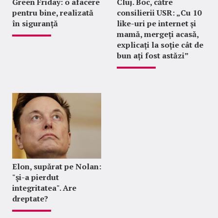
Green Friday: o afacere
Cluj. Boc, către
pentru bine, realizată
consilierii USR: „Cu 10
în siguranță
like-uri pe internet și
mamă, mergeți acasă,
explicați la soție cât de
bun ați fost astăzi”
Elon, supărat pe Nolan:
"şi-a pierdut
integritatea". Are
dreptate?