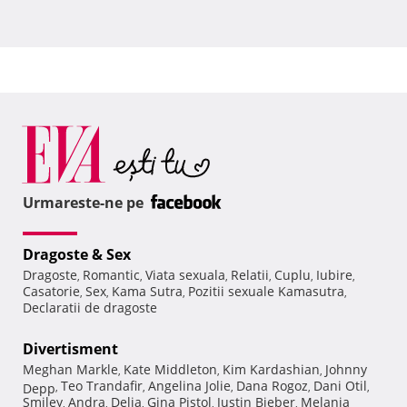
Urmareste-ne pe
Dragoste & Sex
Dragoste
Romantic
Viata sexuala
Relatii
Cuplu
Iubire
,
,
,
,
,
,
Casatorie
Sex
Kama Sutra
Pozitii sexuale Kamasutra
,
,
,
,
Declaratii de dragoste
Divertisment
Meghan Markle
Kate Middleton
Kim Kardashian
Johnny
,
,
,
Teo Trandafir
Angelina Jolie
Dana Rogoz
Dani Otil
Depp
,
,
,
,
,
Smiley
Andra
Delia
Gina Pistol
Justin Bieber
Melania
,
,
,
,
,