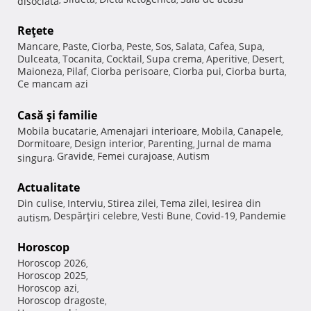
Reţete
Mancare
Paste
Ciorba
Peste
Sos
Salata
Cafea
Supa
,
,
,
,
,
,
,
,
Dulceata
Tocanita
Cocktail
Supa crema
Aperitive
Desert
,
,
,
,
,
,
Maioneza
Pilaf
Ciorba perisoare
Ciorba pui
Ciorba burta
,
,
,
,
,
Ce mancam azi
Casă şi familie
Mobila bucatarie
Amenajari interioare
Mobila
Canapele
,
,
,
,
Dormitoare
Design interior
Parenting
Jurnal de mama
,
,
,
Gravide
Femei curajoase
Autism
singura
,
,
,
Actualitate
Din culise
Interviu
Stirea zilei
Tema zilei
Iesirea din
,
,
,
,
Despărţiri celebre
Vesti Bune
Covid-19
Pandemie
autism
,
,
,
,
Horoscop
Horoscop 2026
,
Horoscop 2025
,
Horoscop azi
,
Horoscop dragoste
,