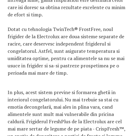
intreaga lume, gama Inspiration este destinata celor
care isi doresc sa obtina rezultate excelente cu minim
de efort si timp.
Dotat cu tehnologia TwinTech® FrostFree, noul
frigider de la Electrolux are doua sisteme separate de
racire, care deservesc independent frigiderul si
congelatorul. Astfel, sunt asigurate temperatura si
umiditatea optime, pentru ca alimentele sa nu se mai
usuce in frigider si sa-si pastreze prospetimea pe o
perioada mai mare de timp.
In plus, acest sistem previne si formarea ghetii in
interiorul congelatorului. Nu mai trebuie sa stai cu
emotia decongelarii, mai ales in plina vara, cand
alimentele sunt mult mai vulnerabile din pricina
caldurii. Frigiderul FreshPlus de la Electrolux are cel
mai mare sertar de legume de pe piata - CrispFresh™,