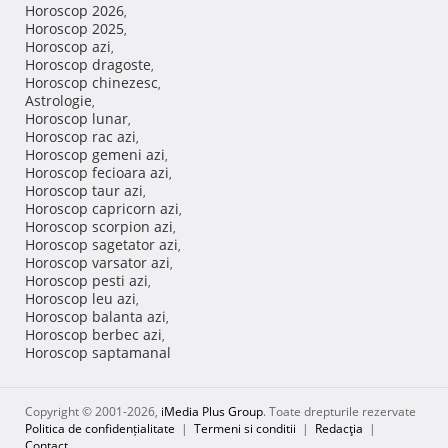
Horoscop 2026
,
Horoscop 2025
,
Horoscop azi
,
Horoscop dragoste
,
Horoscop chinezesc
,
Astrologie
,
Horoscop lunar
,
Horoscop rac azi
,
Horoscop gemeni azi
,
Horoscop fecioara azi
,
Horoscop taur azi
,
Horoscop capricorn azi
,
Horoscop scorpion azi
,
Horoscop sagetator azi
,
Horoscop varsator azi
,
Horoscop pesti azi
,
Horoscop leu azi
,
Horoscop balanta azi
,
Horoscop berbec azi
,
Horoscop saptamanal
Copyright © 2001-2026,
iMedia Plus Group
. Toate drepturile rezervate
Politica de confidențialitate
|
Termeni si conditii
|
Redacţia
|
Contact