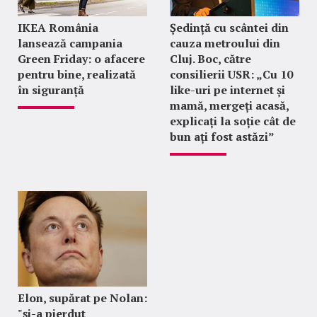
IKEA România
Ședință cu scântei din
lansează campania
cauza metroului din
Green Friday: o afacere
Cluj. Boc, către
pentru bine, realizată
consilierii USR: „Cu 10
în siguranță
like-uri pe internet și
mamă, mergeți acasă,
explicați la soție cât de
bun ați fost astăzi”
Elon, supărat pe Nolan:
"şi-a pierdut