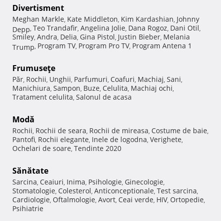
Divertisment
Meghan Markle
Kate Middleton
Kim Kardashian
Johnny
,
,
,
Teo Trandafir
Angelina Jolie
Dana Rogoz
Dani Otil
Depp
,
,
,
,
,
Smiley
Andra
Delia
Gina Pistol
Justin Bieber
Melania
,
,
,
,
,
Program TV
Program Pro TV
Program Antena 1
Trump
,
,
,
Frumuseţe
Păr
Rochii
Unghii
Parfumuri
Coafuri
Machiaj
Sani
,
,
,
,
,
,
,
Manichiura
Sampon
Buze
Celulita
Machiaj ochi
,
,
,
,
,
Tratament celulita
Salonul de acasa
,
Modă
Rochii
Rochii de seara
Rochii de mireasa
Costume de baie
,
,
,
,
Pantofi
Rochii elegante
Inele de logodna
Verighete
,
,
,
,
Ochelari de soare
Tendinte 2020
,
Sănătate
Sarcina
Ceaiuri
Inima
Psihologie
Ginecologie
,
,
,
,
,
Stomatologie
Colesterol
Anticonceptionale
Test sarcina
,
,
,
,
Cardiologie
Oftalmologie
Avort
Ceai verde
HIV
Ortopedie
,
,
,
,
,
,
Psihiatrie