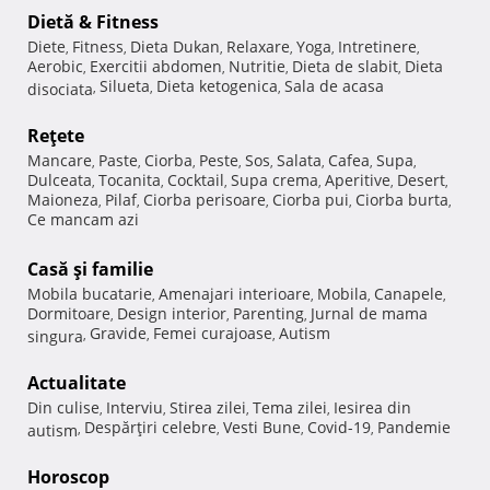
Dietă & Fitness
Diete
Fitness
Dieta Dukan
Relaxare
Yoga
Intretinere
,
,
,
,
,
,
Aerobic
Exercitii abdomen
Nutritie
Dieta de slabit
Dieta
,
,
,
,
Silueta
Dieta ketogenica
Sala de acasa
disociata
,
,
,
Reţete
Mancare
Paste
Ciorba
Peste
Sos
Salata
Cafea
Supa
,
,
,
,
,
,
,
,
Dulceata
Tocanita
Cocktail
Supa crema
Aperitive
Desert
,
,
,
,
,
,
Maioneza
Pilaf
Ciorba perisoare
Ciorba pui
Ciorba burta
,
,
,
,
,
Ce mancam azi
Casă şi familie
Mobila bucatarie
Amenajari interioare
Mobila
Canapele
,
,
,
,
Dormitoare
Design interior
Parenting
Jurnal de mama
,
,
,
Gravide
Femei curajoase
Autism
singura
,
,
,
Actualitate
Din culise
Interviu
Stirea zilei
Tema zilei
Iesirea din
,
,
,
,
Despărţiri celebre
Vesti Bune
Covid-19
Pandemie
autism
,
,
,
,
Horoscop