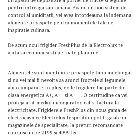
un spatiu de depozitare a portiei de fructe si legume
pentru intreaga saptamana. Avand un nou sistem de
control al umiditatii, vei avea intotdeauna la indemana
alimente proaspete pentru momentele tale de
inspiratie culinara.
De acum noul frigider FreshPlus de la Electrolux te
ajuta sa economisesti pe toate planurile.
Alimentele sunt mentinute proaspete timp indelungat
si nu vei mai fi nevoita sa arunci fructele si legumele
abia cumparate. In plus, noile frigidere fac parte din
clasa energetica A+, A++ si A+++. O certitudine ca vei
proteja atat mediul inconjurator, cat si factura la
electricitate. Frigiderele FreshPlus din noua gama de
electrocasnice Electrolux Inspiration pot fi gasite in
magazinele de specialitate, la preturi recomandate
cuprinse intre 2199 si 4999 lei.