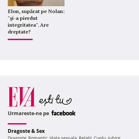
Elon, supărat pe Nolan:
"şi-a pierdut
integritatea". Are
dreptate?
Urmareste-ne pe
Dragoste & Sex
Dragoste
Romantic
Viata sexuala
Relatii
Cuplu
Iubire
,
,
,
,
,
,