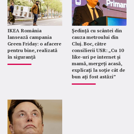
IKEA România
Ședință cu scântei din
lansează campania
cauza metroului din
Green Friday: o afacere
Cluj. Boc, către
pentru bine, realizată
consilierii USR: „Cu 10
în siguranță
like-uri pe internet și
mamă, mergeți acasă,
explicați la soție cât de
bun ați fost astăzi”