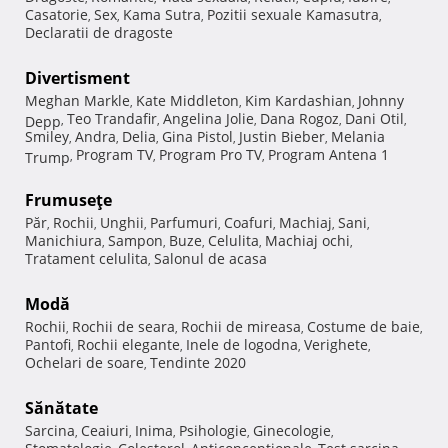
Casatorie
Sex
Kama Sutra
Pozitii sexuale Kamasutra
,
,
,
,
Declaratii de dragoste
Divertisment
Meghan Markle
Kate Middleton
Kim Kardashian
Johnny
,
,
,
Teo Trandafir
Angelina Jolie
Dana Rogoz
Dani Otil
Depp
,
,
,
,
,
Smiley
Andra
Delia
Gina Pistol
Justin Bieber
Melania
,
,
,
,
,
Program TV
Program Pro TV
Program Antena 1
Trump
,
,
,
Frumuseţe
Păr
Rochii
Unghii
Parfumuri
Coafuri
Machiaj
Sani
,
,
,
,
,
,
,
Manichiura
Sampon
Buze
Celulita
Machiaj ochi
,
,
,
,
,
Tratament celulita
Salonul de acasa
,
Modă
Rochii
Rochii de seara
Rochii de mireasa
Costume de baie
,
,
,
,
Pantofi
Rochii elegante
Inele de logodna
Verighete
,
,
,
,
Ochelari de soare
Tendinte 2020
,
Sănătate
Sarcina
Ceaiuri
Inima
Psihologie
Ginecologie
,
,
,
,
,