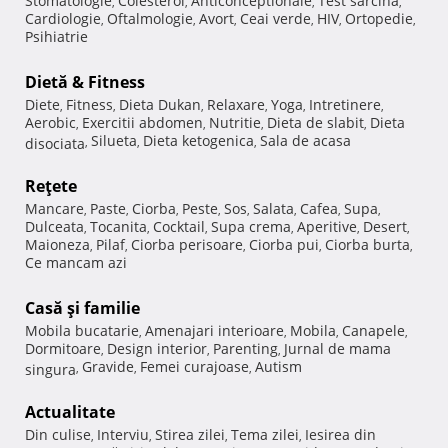
Stomatologie
Colesterol
Anticonceptionale
Test sarcina
,
,
,
,
Cardiologie
Oftalmologie
Avort
Ceai verde
HIV
Ortopedie
,
,
,
,
,
,
Psihiatrie
Dietă & Fitness
Diete
Fitness
Dieta Dukan
Relaxare
Yoga
Intretinere
,
,
,
,
,
,
Aerobic
Exercitii abdomen
Nutritie
Dieta de slabit
Dieta
,
,
,
,
Silueta
Dieta ketogenica
Sala de acasa
disociata
,
,
,
Reţete
Mancare
Paste
Ciorba
Peste
Sos
Salata
Cafea
Supa
,
,
,
,
,
,
,
,
Dulceata
Tocanita
Cocktail
Supa crema
Aperitive
Desert
,
,
,
,
,
,
Maioneza
Pilaf
Ciorba perisoare
Ciorba pui
Ciorba burta
,
,
,
,
,
Ce mancam azi
Casă şi familie
Mobila bucatarie
Amenajari interioare
Mobila
Canapele
,
,
,
,
Dormitoare
Design interior
Parenting
Jurnal de mama
,
,
,
Gravide
Femei curajoase
Autism
singura
,
,
,
Actualitate
Din culise
Interviu
Stirea zilei
Tema zilei
Iesirea din
,
,
,
,