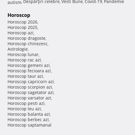
Despărţiri celebre
Vesti Bune
Covid-19
Pandemie
autism
,
,
,
,
Horoscop
Horoscop 2026
,
Horoscop 2025
,
Horoscop azi
,
Horoscop dragoste
,
Horoscop chinezesc
,
Astrologie
,
Horoscop lunar
,
Horoscop rac azi
,
Horoscop gemeni azi
,
Horoscop fecioara azi
,
Horoscop taur azi
,
Horoscop capricorn azi
,
Horoscop scorpion azi
,
Horoscop sagetator azi
,
Horoscop varsator azi
,
Horoscop pesti azi
,
Horoscop leu azi
,
Horoscop balanta azi
,
Horoscop berbec azi
,
Horoscop saptamanal