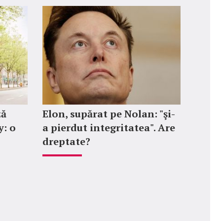
ză
Elon, supărat pe Nolan: "şi-
: o
a pierdut integritatea". Are
dreptate?