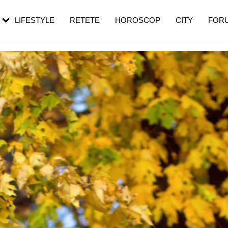
rezești mai des
Cât durează, cum te pregătești și cât
i în vârstă
de dureroasă este investigația
LIFESTYLE
RETETE
HOROSCOP
CITY
FOR