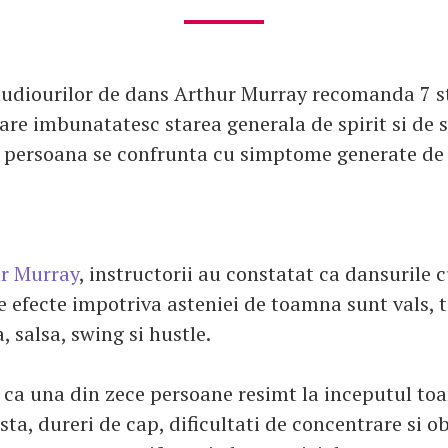
studiourilor de dans Arthur Murray recomanda 7 st
care imbunatatesc starea generala de spirit si de 
 persoana se confrunta cu simptome generate de 
r Murray
, instructorii au constatat ca dansurile 
e efecte impotriva asteniei de toamna sunt vals, 
, salsa, swing si hustle.
a ca una din zece persoane resimt la inceputul to
ta, dureri de cap, dificultati de concentrare si o