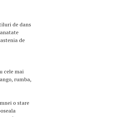
iluri de dans
sanatate
astenia de
cu cele mai
tango, rumba,
amnei o stare
boseala