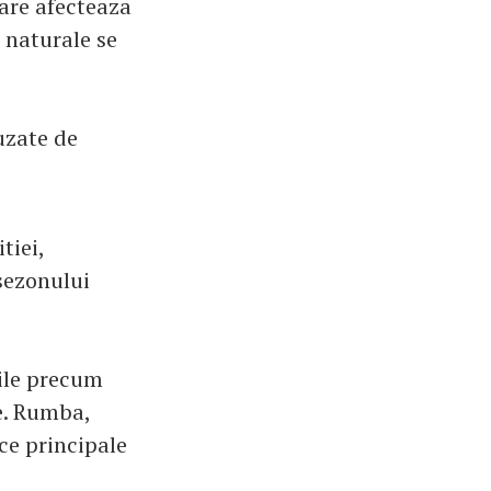
are afecteaza
 naturale se
uzate de
tiei,
 sezonului
rile precum
ve. Rumba,
ice principale