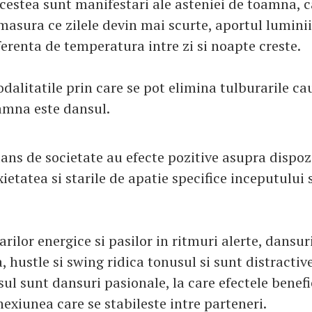
cestea sunt manifestari ale asteniei de toamna, c
masura ce zilele devin mai scurte, aportul luminii
ferenta de temperatura intre zi si noapte creste.
dalitatile prin care se pot elimina tulburarile ca
amna este dansul.
ans de societate au efecte pozitive asupra dispozi
etatea si starile de apatie specifice inceputului
rilor energice si pasilor in ritmuri alerte, dansu
, hustle si swing ridica tonusul si sunt distracti
sul sunt dansuri pasionale, la care efectele benef
exiunea care se stabileste intre parteneri.