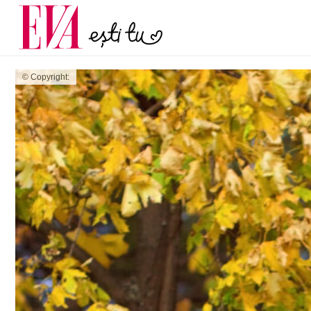
și 60 de ani. De ce te t
Carieră
pe măsură ce înaintez
Actualitate
© Copyright: