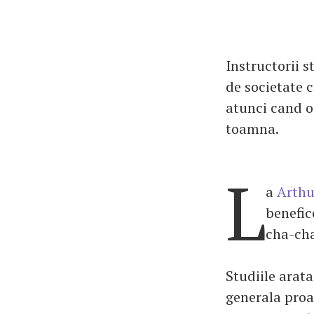
Instructorii 
de societate 
atunci cand o
toamna.
L
a
Arthu
benefic
cha-cha
Studiile arat
generala proas