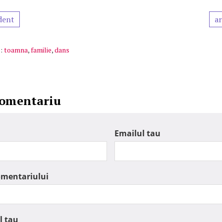
dent
ar
:
toamna
,
familie
,
dans
comentariu
Emailul tau
omentariului
l tau