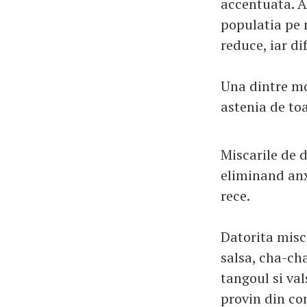
accentuata. A
populatia pe 
reduce, iar di
Una dintre mo
astenia de to
Miscarile de d
eliminand anxi
rece.
Datorita misca
salsa, cha-cha
tangoul si val
provin din con