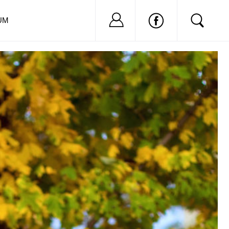
Nu ai cont?
Inregistreaza-
UM