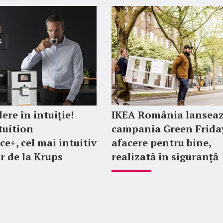
ere în intuiție!
IKEA România lansea
tuition
campania Green Friday
ce+, cel mai intuitiv
afacere pentru bine,
r de la Krups
realizată în siguranță