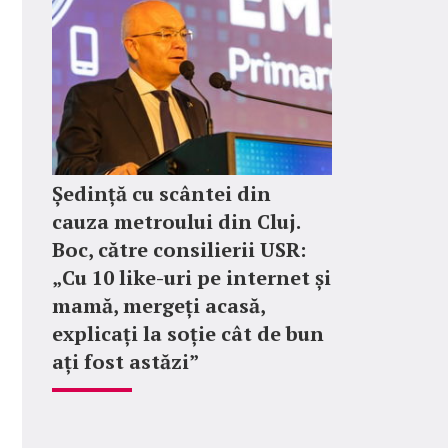
Ședință cu scântei din
cauza metroului din Cluj.
Boc, către consilierii USR:
„Cu 10 like-uri pe internet și
mamă, mergeți acasă,
explicați la soție cât de bun
ați fost astăzi”