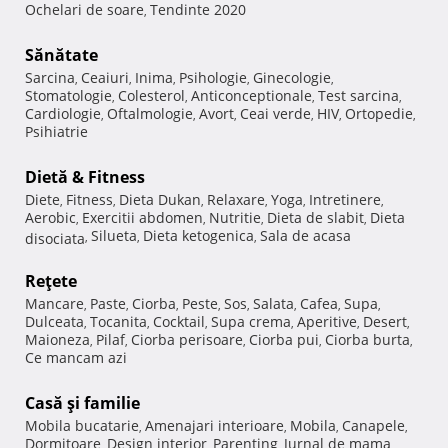
Ochelari de soare
Tendinte 2020
,
Sănătate
Sarcina
Ceaiuri
Inima
Psihologie
Ginecologie
,
,
,
,
,
Stomatologie
Colesterol
Anticonceptionale
Test sarcina
,
,
,
,
Cardiologie
Oftalmologie
Avort
Ceai verde
HIV
Ortopedie
,
,
,
,
,
,
Psihiatrie
Dietă & Fitness
Diete
Fitness
Dieta Dukan
Relaxare
Yoga
Intretinere
,
,
,
,
,
,
Aerobic
Exercitii abdomen
Nutritie
Dieta de slabit
Dieta
,
,
,
,
Silueta
Dieta ketogenica
Sala de acasa
disociata
,
,
,
Reţete
Mancare
Paste
Ciorba
Peste
Sos
Salata
Cafea
Supa
,
,
,
,
,
,
,
,
Dulceata
Tocanita
Cocktail
Supa crema
Aperitive
Desert
,
,
,
,
,
,
Maioneza
Pilaf
Ciorba perisoare
Ciorba pui
Ciorba burta
,
,
,
,
,
Ce mancam azi
Casă şi familie
Mobila bucatarie
Amenajari interioare
Mobila
Canapele
,
,
,
,
Dormitoare
Design interior
Parenting
Jurnal de mama
,
,
,