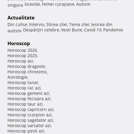
Gravide
Femei curajoase
Autism
singura
,
,
,
Actualitate
Din culise
Interviu
Stirea zilei
Tema zilei
Iesirea din
,
,
,
,
Despărţiri celebre
Vesti Bune
Covid-19
Pandemie
autism
,
,
,
,
Horoscop
Horoscop 2026
,
Horoscop 2025
,
Horoscop azi
,
Horoscop dragoste
,
Horoscop chinezesc
,
Astrologie
,
Horoscop lunar
,
Horoscop rac azi
,
Horoscop gemeni azi
,
Horoscop fecioara azi
,
Horoscop taur azi
,
Horoscop capricorn azi
,
Horoscop scorpion azi
,
Horoscop sagetator azi
,
Horoscop varsator azi
,
Horoscop pesti azi
,