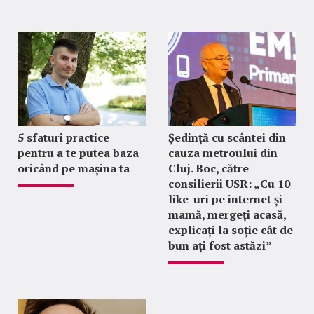
5 sfaturi practice
Ședință cu scântei din
pentru a te putea baza
cauza metroului din
oricând pe mașina ta
Cluj. Boc, către
consilierii USR: „Cu 10
like-uri pe internet și
mamă, mergeți acasă,
explicați la soție cât de
bun ați fost astăzi”