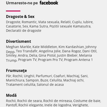
Urmareste-ne pe
Dragoste & Sex
Dragoste
Romantic
Viata sexuala
Relatii
Cuplu
Iubire
,
,
,
,
,
,
Casatorie
Sex
Kama Sutra
Pozitii sexuale Kamasutra
,
,
,
,
Declaratii de dragoste
Divertisment
Meghan Markle
Kate Middleton
Kim Kardashian
Johnny
,
,
,
Teo Trandafir
Angelina Jolie
Dana Rogoz
Dani Otil
Depp
,
,
,
,
,
Smiley
Andra
Delia
Gina Pistol
Justin Bieber
Melania
,
,
,
,
,
Program TV
Program Pro TV
Program Antena 1
Trump
,
,
,
Frumuseţe
Păr
Rochii
Unghii
Parfumuri
Coafuri
Machiaj
Sani
,
,
,
,
,
,
,
Manichiura
Sampon
Buze
Celulita
Machiaj ochi
,
,
,
,
,
Tratament celulita
Salonul de acasa
,
Modă
Rochii
Rochii de seara
Rochii de mireasa
Costume de baie
,
,
,
,
Pantofi
Rochii elegante
Inele de logodna
Verighete
,
,
,
,