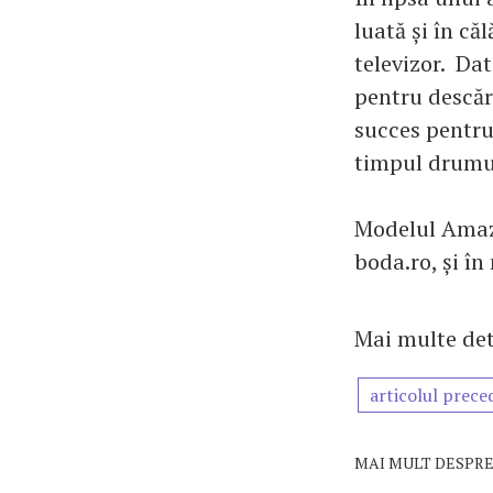
luată și în că
televizor. Dat
pentru descăr
succes pentru 
timpul drumur
Modelul Amaz
boda.ro, și î
Mai multe det
articolul prece
MAI MULT DESPRE