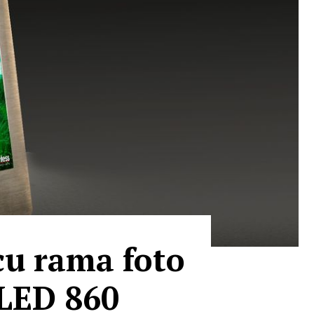
cu rama foto
LED 860