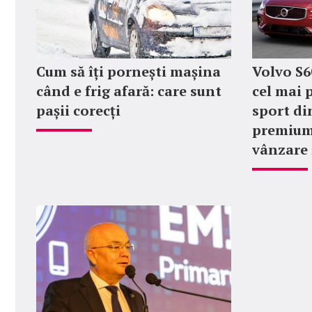
Cum să îți pornești mașina
Volvo S6
când e frig afară: care sunt
cel mai 
pașii corecți
sport di
premium,
vânzare 