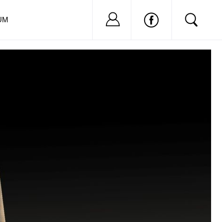
Nu ai cont?
Inregistreaza-
UM