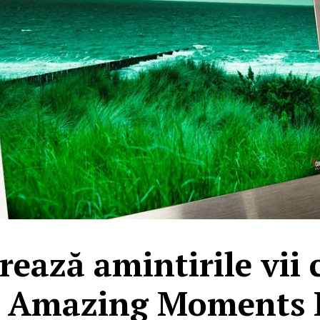
rează amintirile vii 
lă Amazing Moments 