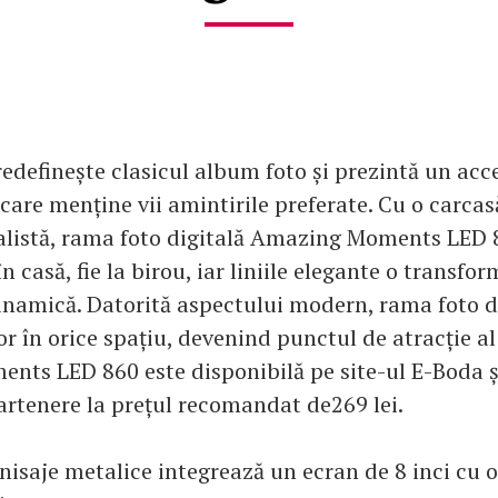
edefinește clasicul album foto și prezintă un acc
care menține vii amintirile preferate. Cu o carca
listă, rama foto digitală Amazing Moments LED 8
în casă, fie la birou, iar liniile elegante o transfo
inamică. Datorită aspectului modern, rama foto d
r în orice spațiu, devenind punctul de atracție al
ts LED 860 este disponibilă pe site-ul E-Boda ș
rtenere la prețul recomandat de269 lei.
nisaje metalice integrează un ecran de 8 inci cu 