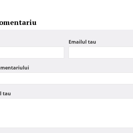
comentariu
Emailul tau
omentariului
l tau