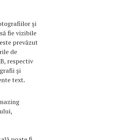
tografiilor și
ă fie vizibile
 este prevăzut
rile de
B, respectiv
rafii și
nte text.
Amazing
ului,
ală poate fi