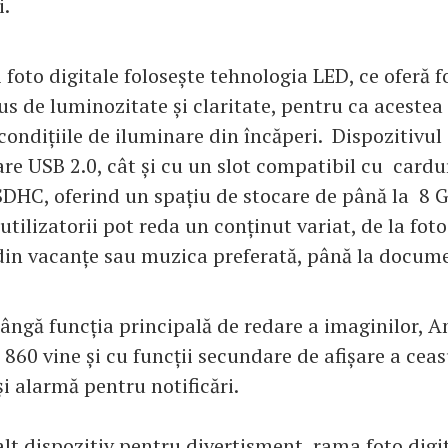
.
foto digitale folosește tehnologia LED, ce oferă fo
us de luminozitate și claritate, pentru ca acestea s
condițiile de iluminare din încăperi. Dispozitivul
are USB 2.0, cât și cu un slot compatibil cu cardu
HC, oferind un spațiu de stocare de până la 8 G
 utilizatorii pot reda un conținut variat, de la fotog
 din vacanțe sau muzica preferată, până la docume
lângă funcția principală de redare a imaginilor, 
60 vine și cu funcții secundare de afișare a ceas
i alarmă pentru notificări.
alt dispozitiv pentru divertisment, rama foto digit