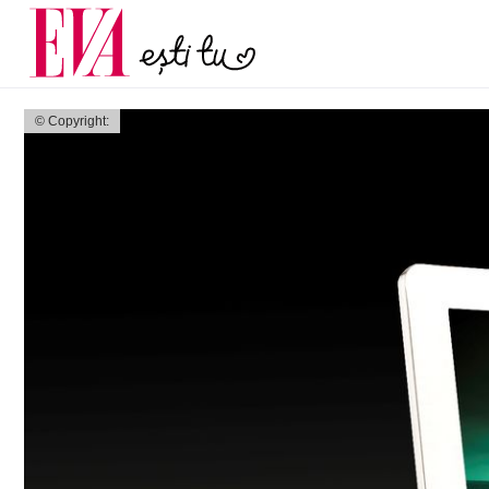
menopauză și când ar t
Carieră
la medic
Actualitate
© Copyright: