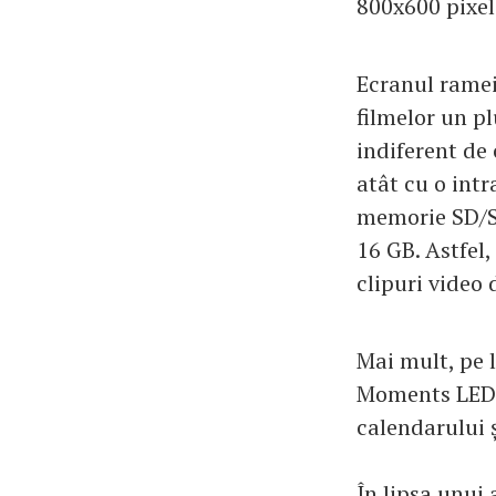
800x600 pixeli
Ecranul ramei 
filmelor un pl
indiferent de 
atât cu o intr
memorie SD/SD
16 GB. Astfel,
clipuri video
Mai mult, pe 
Moments LED 8
calendarului ș
În lipsa unui 