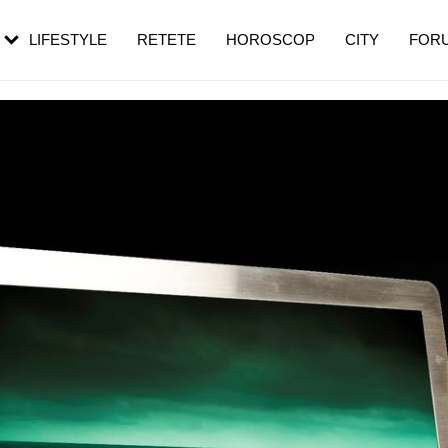
rebui să mergi
și 60 de ani. De ce te trezești mai des
pe măsură ce înaintezi în vârstă
LIFESTYLE
RETETE
HOROSCOP
CITY
FOR