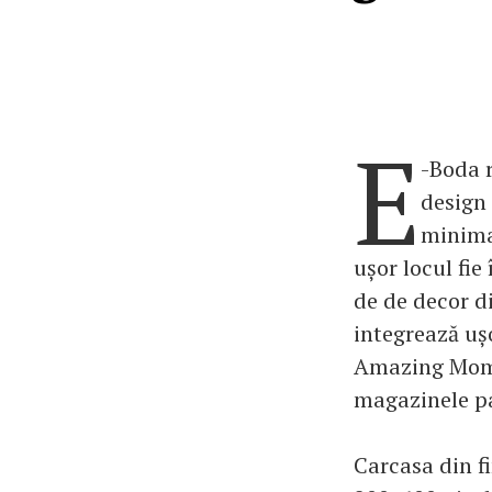
E
-Boda r
design 
minima
ușor locul fie 
de de decor d
integrează ușo
Amazing Momen
magazinele pa
Carcasa din fi