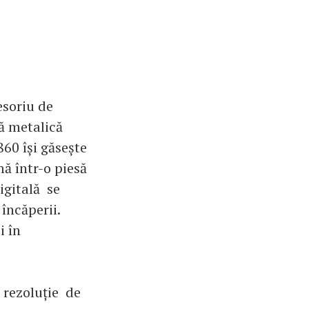
esoriu de
să metalică
60 își găsește
rmă într-o piesă
igitală se
 încăperii.
i în
o rezoluție de