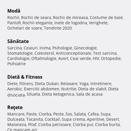
Modă
Rochii
Rochii de seara
Rochii de mireasa
Costume de baie
,
,
,
,
Pantofi
Rochii elegante
Inele de logodna
Verighete
,
,
,
,
Ochelari de soare
Tendinte 2020
,
Sănătate
Sarcina
Ceaiuri
Inima
Psihologie
Ginecologie
,
,
,
,
,
Stomatologie
Colesterol
Anticonceptionale
Test sarcina
,
,
,
,
Cardiologie
Oftalmologie
Avort
Ceai verde
HIV
Ortopedie
,
,
,
,
,
,
Psihiatrie
Dietă & Fitness
Diete
Fitness
Dieta Dukan
Relaxare
Yoga
Intretinere
,
,
,
,
,
,
Aerobic
Exercitii abdomen
Nutritie
Dieta de slabit
Dieta
,
,
,
,
Silueta
Dieta ketogenica
Sala de acasa
disociata
,
,
,
Reţete
Mancare
Paste
Ciorba
Peste
Sos
Salata
Cafea
Supa
,
,
,
,
,
,
,
,
Dulceata
Tocanita
Cocktail
Supa crema
Aperitive
Desert
,
,
,
,
,
,
Maioneza
Pilaf
Ciorba perisoare
Ciorba pui
Ciorba burta
,
,
,
,
,
Ce mancam azi