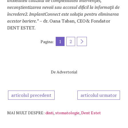
anxietatea cauzată de complexitatea intervenției,
neconștientizarea nevoii sau accesul dificil la informații de
încredere2. ImplantConnect este soluția pentru eliminarea
acestor bariere.”
– dr. Oana Taban, CEO& Fondator
DENT ESTET.
1
2
Pagina:
De
Advertorial
articolul precedent
articolul urmator
MAI MULT DESPRE:
dinti
,
stomatologie
,
Dent Estet