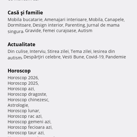
Casă şi familie
Mobila bucatarie
Amenajari interioare
Mobila
Canapele
,
,
,
,
Dormitoare
Design interior
Parenting
Jurnal de mama
,
,
,
Gravide
Femei curajoase
Autism
singura
,
,
,
Actualitate
Din culise
Interviu
Stirea zilei
Tema zilei
Iesirea din
,
,
,
,
Despărţiri celebre
Vesti Bune
Covid-19
Pandemie
autism
,
,
,
,
Horoscop
Horoscop 2026
,
Horoscop 2025
,
Horoscop azi
,
Horoscop dragoste
,
Horoscop chinezesc
,
Astrologie
,
Horoscop lunar
,
Horoscop rac azi
,
Horoscop gemeni azi
,
Horoscop fecioara azi
,
Horoscop taur azi
,