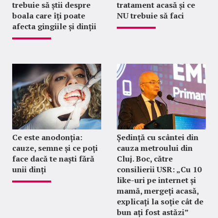
trebuie să știi despre
tratament acasă și ce
boala care îți poate
NU trebuie să faci
afecta gingiile și dinții
Ce este anodonția:
Ședință cu scântei din
cauze, semne și ce poți
cauza metroului din
face dacă te naști fără
Cluj. Boc, către
unii dinți
consilierii USR: „Cu 10
like-uri pe internet și
mamă, mergeți acasă,
explicați la soție cât de
bun ați fost astăzi”