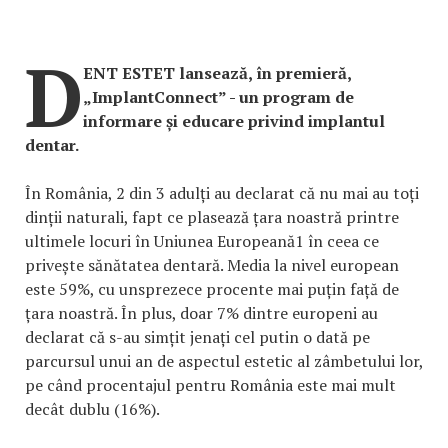
D
ENT ESTET lansează, în premieră,
„ImplantConnect” - un program de
informare și educare privind implantul
dentar.
În România, 2 din 3 adulți au declarat că nu mai au toți
dinții naturali, fapt ce plasează țara noastră printre
ultimele locuri în Uniunea Europeană1 în ceea ce
privește sănătatea dentară. Media la nivel european
este 59%, cu unsprezece procente mai puțin față de
țara noastră. În plus, doar 7% dintre europeni au
declarat că s-au simțit jenați cel putin o dată pe
parcursul unui an de aspectul estetic al zâmbetului lor,
pe când procentajul pentru România este mai mult
decât dublu (16%).