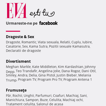
Urmareste-ne pe
Dragoste & Sex
Dragoste
Romantic
Viata sexuala
Relatii
Cuplu
Iubire
,
,
,
,
,
,
Casatorie
Sex
Kama Sutra
Pozitii sexuale Kamasutra
,
,
,
,
Declaratii de dragoste
Divertisment
Meghan Markle
Kate Middleton
Kim Kardashian
Johnny
,
,
,
Teo Trandafir
Angelina Jolie
Dana Rogoz
Dani Otil
Depp
,
,
,
,
,
Smiley
Andra
Delia
Gina Pistol
Justin Bieber
Melania
,
,
,
,
,
Program TV
Program Pro TV
Program Antena 1
Trump
,
,
,
Frumuseţe
Păr
Rochii
Unghii
Parfumuri
Coafuri
Machiaj
Sani
,
,
,
,
,
,
,
Manichiura
Sampon
Buze
Celulita
Machiaj ochi
,
,
,
,
,
Tratament celulita
Salonul de acasa
,