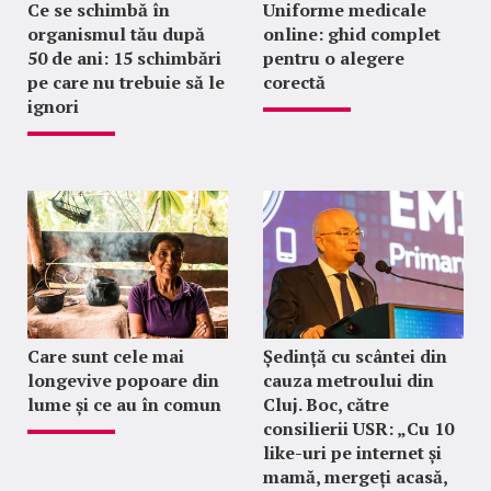
Ce se schimbă în
Uniforme medicale
organismul tău după
online: ghid complet
50 de ani: 15 schimbări
pentru o alegere
pe care nu trebuie să le
corectă
ignori
Care sunt cele mai
Ședință cu scântei din
longevive popoare din
cauza metroului din
lume și ce au în comun
Cluj. Boc, către
consilierii USR: „Cu 10
like-uri pe internet și
mamă, mergeți acasă,