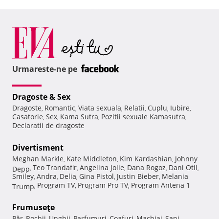
Urmareste-ne pe
Dragoste & Sex
Dragoste
Romantic
Viata sexuala
Relatii
Cuplu
Iubire
,
,
,
,
,
,
Casatorie
Sex
Kama Sutra
Pozitii sexuale Kamasutra
,
,
,
,
Declaratii de dragoste
Divertisment
Meghan Markle
Kate Middleton
Kim Kardashian
Johnny
,
,
,
Teo Trandafir
Angelina Jolie
Dana Rogoz
Dani Otil
Depp
,
,
,
,
,
Smiley
Andra
Delia
Gina Pistol
Justin Bieber
Melania
,
,
,
,
,
Program TV
Program Pro TV
Program Antena 1
Trump
,
,
,
Frumuseţe
Păr
Rochii
Unghii
Parfumuri
Coafuri
Machiaj
Sani
,
,
,
,
,
,
,