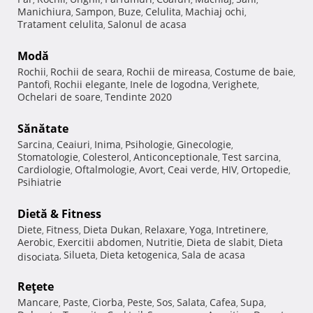
Manichiura
Sampon
Buze
Celulita
Machiaj ochi
,
,
,
,
,
Tratament celulita
Salonul de acasa
,
Modă
Rochii
Rochii de seara
Rochii de mireasa
Costume de baie
,
,
,
,
Pantofi
Rochii elegante
Inele de logodna
Verighete
,
,
,
,
Ochelari de soare
Tendinte 2020
,
Sănătate
Sarcina
Ceaiuri
Inima
Psihologie
Ginecologie
,
,
,
,
,
Stomatologie
Colesterol
Anticonceptionale
Test sarcina
,
,
,
,
Cardiologie
Oftalmologie
Avort
Ceai verde
HIV
Ortopedie
,
,
,
,
,
,
Psihiatrie
Dietă & Fitness
Diete
Fitness
Dieta Dukan
Relaxare
Yoga
Intretinere
,
,
,
,
,
,
Aerobic
Exercitii abdomen
Nutritie
Dieta de slabit
Dieta
,
,
,
,
Silueta
Dieta ketogenica
Sala de acasa
disociata
,
,
,
Reţete
Mancare
Paste
Ciorba
Peste
Sos
Salata
Cafea
Supa
,
,
,
,
,
,
,
,