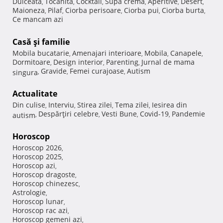
Dulceata
Tocanita
Cocktail
Supa crema
Aperitive
Desert
,
,
,
,
,
,
Maioneza
Pilaf
Ciorba perisoare
Ciorba pui
Ciorba burta
,
,
,
,
,
Ce mancam azi
Casă şi familie
Mobila bucatarie
Amenajari interioare
Mobila
Canapele
,
,
,
,
Dormitoare
Design interior
Parenting
Jurnal de mama
,
,
,
Gravide
Femei curajoase
Autism
singura
,
,
,
Actualitate
Din culise
Interviu
Stirea zilei
Tema zilei
Iesirea din
,
,
,
,
Despărţiri celebre
Vesti Bune
Covid-19
Pandemie
autism
,
,
,
,
Horoscop
Horoscop 2026
,
Horoscop 2025
,
Horoscop azi
,
Horoscop dragoste
,
Horoscop chinezesc
,
Astrologie
,
Horoscop lunar
,
Horoscop rac azi
,
Horoscop gemeni azi
,