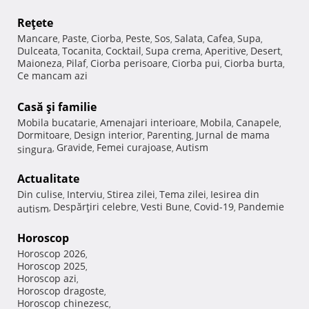
Reţete
Mancare
Paste
Ciorba
Peste
Sos
Salata
Cafea
Supa
,
,
,
,
,
,
,
,
Dulceata
Tocanita
Cocktail
Supa crema
Aperitive
Desert
,
,
,
,
,
,
Maioneza
Pilaf
Ciorba perisoare
Ciorba pui
Ciorba burta
,
,
,
,
,
Ce mancam azi
Casă şi familie
Mobila bucatarie
Amenajari interioare
Mobila
Canapele
,
,
,
,
Dormitoare
Design interior
Parenting
Jurnal de mama
,
,
,
Gravide
Femei curajoase
Autism
singura
,
,
,
Actualitate
Din culise
Interviu
Stirea zilei
Tema zilei
Iesirea din
,
,
,
,
Despărţiri celebre
Vesti Bune
Covid-19
Pandemie
autism
,
,
,
,
Horoscop
Horoscop 2026
,
Horoscop 2025
,
Horoscop azi
,
Horoscop dragoste
,
Horoscop chinezesc
,