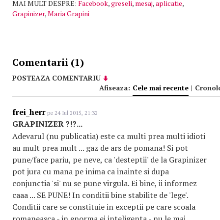
MAI MULT DESPRE:
Facebook
,
greseli
,
mesaj
,
aplicatie
,
Grapinizer
,
Maria Grapini
Comentarii (1)
POSTEAZA COMENTARIU
Afiseaza:
Cele mai recente
|
Cronol
frei_herr
pe 24 Iul 2015, 21:32
GRAPINIZER ?!?...
Adevarul (nu publicatia) este ca multi prea multi idioti
au mult prea mult ... gaz de ars de pomana! Si pot
pune/face pariu, pe neve, ca 'desteptii' de la Grapinizer
pot jura cu mana pe inima ca inainte si dupa
conjunctia 'si' nu se pune virgula. Ei bine, ii informez
caaa ... SE PUNE! In conditii bine stabilite de 'lege'.
Conditii care se constituie in exceptii pe care scoala
romaneasca - in enorma ei inteligenta - nu le mai