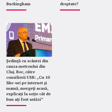
Buckingham
dreptate?
Ședință cu scântei din
cauza metroului din
Cluj. Boc, către
consilierii USR: „Cu 10
like-uri pe internet și
mamă, mergeți acasă,
explicați la soție cât de
bun ați fost astăzi”