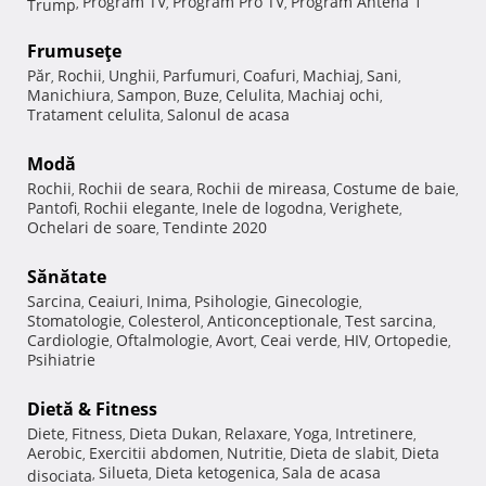
Program TV
Program Pro TV
Program Antena 1
Trump
,
,
,
Frumuseţe
Păr
Rochii
Unghii
Parfumuri
Coafuri
Machiaj
Sani
,
,
,
,
,
,
,
Manichiura
Sampon
Buze
Celulita
Machiaj ochi
,
,
,
,
,
Tratament celulita
Salonul de acasa
,
Modă
Rochii
Rochii de seara
Rochii de mireasa
Costume de baie
,
,
,
,
Pantofi
Rochii elegante
Inele de logodna
Verighete
,
,
,
,
Ochelari de soare
Tendinte 2020
,
Sănătate
Sarcina
Ceaiuri
Inima
Psihologie
Ginecologie
,
,
,
,
,
Stomatologie
Colesterol
Anticonceptionale
Test sarcina
,
,
,
,
Cardiologie
Oftalmologie
Avort
Ceai verde
HIV
Ortopedie
,
,
,
,
,
,
Psihiatrie
Dietă & Fitness
Diete
Fitness
Dieta Dukan
Relaxare
Yoga
Intretinere
,
,
,
,
,
,
Aerobic
Exercitii abdomen
Nutritie
Dieta de slabit
Dieta
,
,
,
,
Silueta
Dieta ketogenica
Sala de acasa
disociata
,
,
,