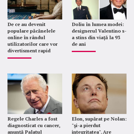
De ce au devenit
Doliu în lumea modei:
populare păcănelele
designerul Valentino s-
online în rândul
a stins din viață la 93
utilizatorilor care vor
de ani
divertisment rapid
Regele Charles a fost
Elon, supărat pe Nolan:
diagnosticat cu cancer,
"şi-a pierdut
anunță Palatul
integritatea". Are