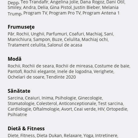
Teo Trandafir
Angelina Jolie
Dana Rogoz
Dani Otil
Depp
,
,
,
,
,
Smiley
Andra
Delia
Gina Pistol
Justin Bieber
Melania
,
,
,
,
,
Program TV
Program Pro TV
Program Antena 1
Trump
,
,
,
Frumuseţe
Păr
Rochii
Unghii
Parfumuri
Coafuri
Machiaj
Sani
,
,
,
,
,
,
,
Manichiura
Sampon
Buze
Celulita
Machiaj ochi
,
,
,
,
,
Tratament celulita
Salonul de acasa
,
Modă
Rochii
Rochii de seara
Rochii de mireasa
Costume de baie
,
,
,
,
Pantofi
Rochii elegante
Inele de logodna
Verighete
,
,
,
,
Ochelari de soare
Tendinte 2020
,
Sănătate
Sarcina
Ceaiuri
Inima
Psihologie
Ginecologie
,
,
,
,
,
Stomatologie
Colesterol
Anticonceptionale
Test sarcina
,
,
,
,
Cardiologie
Oftalmologie
Avort
Ceai verde
HIV
Ortopedie
,
,
,
,
,
,
Psihiatrie
Dietă & Fitness
Diete
Fitness
Dieta Dukan
Relaxare
Yoga
Intretinere
,
,
,
,
,
,