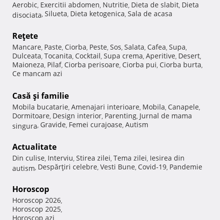
Aerobic
Exercitii abdomen
Nutritie
Dieta de slabit
Dieta
,
,
,
,
Silueta
Dieta ketogenica
Sala de acasa
disociata
,
,
,
Reţete
Mancare
Paste
Ciorba
Peste
Sos
Salata
Cafea
Supa
,
,
,
,
,
,
,
,
Dulceata
Tocanita
Cocktail
Supa crema
Aperitive
Desert
,
,
,
,
,
,
Maioneza
Pilaf
Ciorba perisoare
Ciorba pui
Ciorba burta
,
,
,
,
,
Ce mancam azi
Casă şi familie
Mobila bucatarie
Amenajari interioare
Mobila
Canapele
,
,
,
,
Dormitoare
Design interior
Parenting
Jurnal de mama
,
,
,
Gravide
Femei curajoase
Autism
singura
,
,
,
Actualitate
Din culise
Interviu
Stirea zilei
Tema zilei
Iesirea din
,
,
,
,
Despărţiri celebre
Vesti Bune
Covid-19
Pandemie
autism
,
,
,
,
Horoscop
Horoscop 2026
,
Horoscop 2025
,
Horoscop azi
,