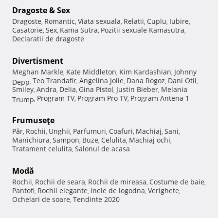
Dragoste & Sex
Dragoste
Romantic
Viata sexuala
Relatii
Cuplu
Iubire
,
,
,
,
,
,
Casatorie
Sex
Kama Sutra
Pozitii sexuale Kamasutra
,
,
,
,
Declaratii de dragoste
Divertisment
Meghan Markle
Kate Middleton
Kim Kardashian
Johnny
,
,
,
Teo Trandafir
Angelina Jolie
Dana Rogoz
Dani Otil
Depp
,
,
,
,
,
Smiley
Andra
Delia
Gina Pistol
Justin Bieber
Melania
,
,
,
,
,
Program TV
Program Pro TV
Program Antena 1
Trump
,
,
,
Frumuseţe
Păr
Rochii
Unghii
Parfumuri
Coafuri
Machiaj
Sani
,
,
,
,
,
,
,
Manichiura
Sampon
Buze
Celulita
Machiaj ochi
,
,
,
,
,
Tratament celulita
Salonul de acasa
,
Modă
Rochii
Rochii de seara
Rochii de mireasa
Costume de baie
,
,
,
,
Pantofi
Rochii elegante
Inele de logodna
Verighete
,
,
,
,
Ochelari de soare
Tendinte 2020
,