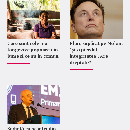
Care sunt cele mai
Elon, supărat pe Nolan:
longevive popoare din
"şi-a pierdut
lume și ce au în comun
integritatea". Are
dreptate?
Ședință cu scântei din