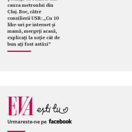
cauza metroului din
Cluj. Boc, către
consilierii USR: „Cu 10
like-uri pe internet și
mamă, mergeți acasă,
explicați la soție cât de
bun ați fost astăzi”
Urmareste-ne pe