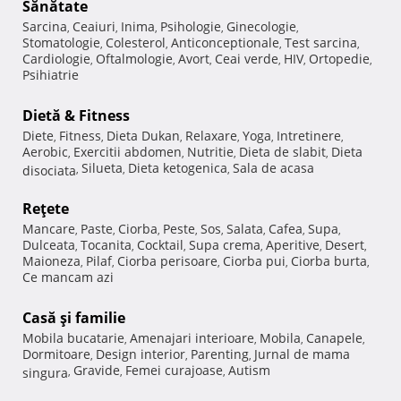
Sănătate
Sarcina
Ceaiuri
Inima
Psihologie
Ginecologie
,
,
,
,
,
Stomatologie
Colesterol
Anticonceptionale
Test sarcina
,
,
,
,
Cardiologie
Oftalmologie
Avort
Ceai verde
HIV
Ortopedie
,
,
,
,
,
,
Psihiatrie
Dietă & Fitness
Diete
Fitness
Dieta Dukan
Relaxare
Yoga
Intretinere
,
,
,
,
,
,
Aerobic
Exercitii abdomen
Nutritie
Dieta de slabit
Dieta
,
,
,
,
Silueta
Dieta ketogenica
Sala de acasa
disociata
,
,
,
Reţete
Mancare
Paste
Ciorba
Peste
Sos
Salata
Cafea
Supa
,
,
,
,
,
,
,
,
Dulceata
Tocanita
Cocktail
Supa crema
Aperitive
Desert
,
,
,
,
,
,
Maioneza
Pilaf
Ciorba perisoare
Ciorba pui
Ciorba burta
,
,
,
,
,
Ce mancam azi
Casă şi familie
Mobila bucatarie
Amenajari interioare
Mobila
Canapele
,
,
,
,
Dormitoare
Design interior
Parenting
Jurnal de mama
,
,
,
Gravide
Femei curajoase
Autism
singura
,
,
,