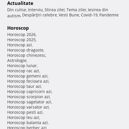
Actualitate
Din culise
Interviu
Stirea zilei
Tema zilei
Iesirea din
,
,
,
,
Despărţiri celebre
Vesti Bune
Covid-19
Pandemie
autism
,
,
,
,
Horoscop
Horoscop 2026
,
Horoscop 2025
,
Horoscop azi
,
Horoscop dragoste
,
Horoscop chinezesc
,
Astrologie
,
Horoscop lunar
,
Horoscop rac azi
,
Horoscop gemeni azi
,
Horoscop fecioara azi
,
Horoscop taur azi
,
Horoscop capricorn azi
,
Horoscop scorpion azi
,
Horoscop sagetator azi
,
Horoscop varsator azi
,
Horoscop pesti azi
,
Horoscop leu azi
,
Horoscop balanta azi
,
Horoscop berbec azi
,