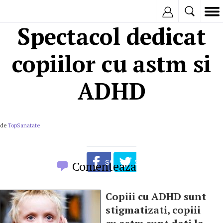
Inregistreaza
Spectacol dedicat
copiilor cu astm si
ADHD
de
TopSanatate
Comenteaza
Copiii cu ADHD sunt
stigmatizati, copiii