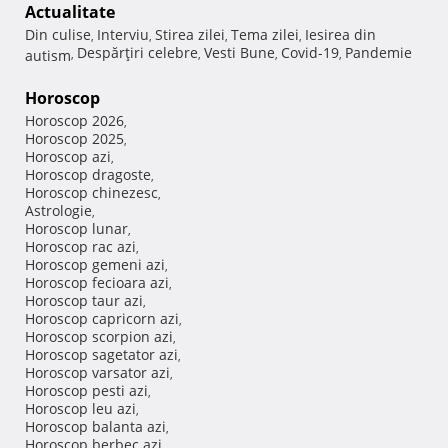
Actualitate
Din culise
Interviu
Stirea zilei
Tema zilei
Iesirea din
,
,
,
,
Despărţiri celebre
Vesti Bune
Covid-19
Pandemie
autism
,
,
,
,
Horoscop
Horoscop 2026
,
Horoscop 2025
,
Horoscop azi
,
Horoscop dragoste
,
Horoscop chinezesc
,
Astrologie
,
Horoscop lunar
,
Horoscop rac azi
,
Horoscop gemeni azi
,
Horoscop fecioara azi
,
Horoscop taur azi
,
Horoscop capricorn azi
,
Horoscop scorpion azi
,
Horoscop sagetator azi
,
Horoscop varsator azi
,
Horoscop pesti azi
,
Horoscop leu azi
,
Horoscop balanta azi
,
Horoscop berbec azi
,