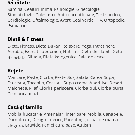
Sănătate
Sarcina
Ceaiuri
Inima
Psihologie
Ginecologie
,
,
,
,
,
Stomatologie
Colesterol
Anticonceptionale
Test sarcina
,
,
,
,
Cardiologie
Oftalmologie
Avort
Ceai verde
HIV
Ortopedie
,
,
,
,
,
,
Psihiatrie
Dietă & Fitness
Diete
Fitness
Dieta Dukan
Relaxare
Yoga
Intretinere
,
,
,
,
,
,
Aerobic
Exercitii abdomen
Nutritie
Dieta de slabit
Dieta
,
,
,
,
Silueta
Dieta ketogenica
Sala de acasa
disociata
,
,
,
Reţete
Mancare
Paste
Ciorba
Peste
Sos
Salata
Cafea
Supa
,
,
,
,
,
,
,
,
Dulceata
Tocanita
Cocktail
Supa crema
Aperitive
Desert
,
,
,
,
,
,
Maioneza
Pilaf
Ciorba perisoare
Ciorba pui
Ciorba burta
,
,
,
,
,
Ce mancam azi
Casă şi familie
Mobila bucatarie
Amenajari interioare
Mobila
Canapele
,
,
,
,
Dormitoare
Design interior
Parenting
Jurnal de mama
,
,
,
Gravide
Femei curajoase
Autism
singura
,
,
,