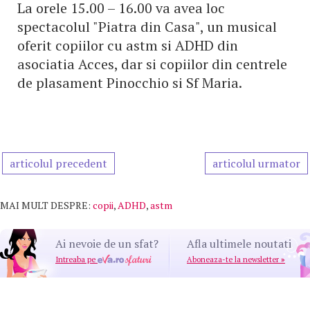
La orele 15.00 – 16.00 va avea loc
spectacolul "Piatra din Casa", un musical
oferit copiilor cu astm si ADHD din
asociatia Acces, dar si copiilor din centrele
de plasament Pinocchio si Sf Maria.
articolul precedent
articolul urmator
MAI MULT DESPRE:
copii
,
ADHD
,
astm
Ai nevoie de un sfat?
Afla ultimele noutati
Intreaba pe
Aboneaza-te la newsletter
»