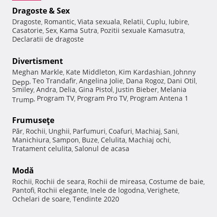
Dragoste & Sex
Dragoste
Romantic
Viata sexuala
Relatii
Cuplu
Iubire
,
,
,
,
,
,
Casatorie
Sex
Kama Sutra
Pozitii sexuale Kamasutra
,
,
,
,
Declaratii de dragoste
Divertisment
Meghan Markle
Kate Middleton
Kim Kardashian
Johnny
,
,
,
Teo Trandafir
Angelina Jolie
Dana Rogoz
Dani Otil
Depp
,
,
,
,
,
Smiley
Andra
Delia
Gina Pistol
Justin Bieber
Melania
,
,
,
,
,
Program TV
Program Pro TV
Program Antena 1
Trump
,
,
,
Frumuseţe
Păr
Rochii
Unghii
Parfumuri
Coafuri
Machiaj
Sani
,
,
,
,
,
,
,
Manichiura
Sampon
Buze
Celulita
Machiaj ochi
,
,
,
,
,
Tratament celulita
Salonul de acasa
,
Modă
Rochii
Rochii de seara
Rochii de mireasa
Costume de baie
,
,
,
,
Pantofi
Rochii elegante
Inele de logodna
Verighete
,
,
,
,
Ochelari de soare
Tendinte 2020
,