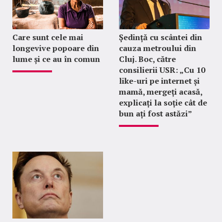
Care sunt cele mai
Ședință cu scântei din
longevive popoare din
cauza metroului din
lume și ce au în comun
Cluj. Boc, către
consilierii USR: „Cu 10
like-uri pe internet și
mamă, mergeți acasă,
explicați la soție cât de
bun ați fost astăzi”