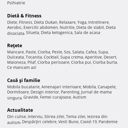
Psihiatrie
Dietă & Fitness
Diete
Fitness
Dieta Dukan
Relaxare
Yoga
Intretinere
,
,
,
,
,
,
Aerobic
Exercitii abdomen
Nutritie
Dieta de slabit
Dieta
,
,
,
,
Silueta
Dieta ketogenica
Sala de acasa
disociata
,
,
,
Reţete
Mancare
Paste
Ciorba
Peste
Sos
Salata
Cafea
Supa
,
,
,
,
,
,
,
,
Dulceata
Tocanita
Cocktail
Supa crema
Aperitive
Desert
,
,
,
,
,
,
Maioneza
Pilaf
Ciorba perisoare
Ciorba pui
Ciorba burta
,
,
,
,
,
Ce mancam azi
Casă şi familie
Mobila bucatarie
Amenajari interioare
Mobila
Canapele
,
,
,
,
Dormitoare
Design interior
Parenting
Jurnal de mama
,
,
,
Gravide
Femei curajoase
Autism
singura
,
,
,
Actualitate
Din culise
Interviu
Stirea zilei
Tema zilei
Iesirea din
,
,
,
,
Despărţiri celebre
Vesti Bune
Covid-19
Pandemie
autism
,
,
,
,