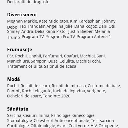
Declaratii de dragoste
Divertisment
Meghan Markle
Kate Middleton
Kim Kardashian
Johnny
,
,
,
Teo Trandafir
Angelina Jolie
Dana Rogoz
Dani Otil
Depp
,
,
,
,
,
Smiley
Andra
Delia
Gina Pistol
Justin Bieber
Melania
,
,
,
,
,
Program TV
Program Pro TV
Program Antena 1
Trump
,
,
,
Frumuseţe
Păr
Rochii
Unghii
Parfumuri
Coafuri
Machiaj
Sani
,
,
,
,
,
,
,
Manichiura
Sampon
Buze
Celulita
Machiaj ochi
,
,
,
,
,
Tratament celulita
Salonul de acasa
,
Modă
Rochii
Rochii de seara
Rochii de mireasa
Costume de baie
,
,
,
,
Pantofi
Rochii elegante
Inele de logodna
Verighete
,
,
,
,
Ochelari de soare
Tendinte 2020
,
Sănătate
Sarcina
Ceaiuri
Inima
Psihologie
Ginecologie
,
,
,
,
,
Stomatologie
Colesterol
Anticonceptionale
Test sarcina
,
,
,
,
Cardiologie
Oftalmologie
Avort
Ceai verde
HIV
Ortopedie
,
,
,
,
,
,