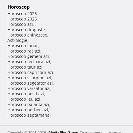
Horoscop
Horoscop 2026
,
Horoscop 2025
,
Horoscop azi
,
Horoscop dragoste
,
Horoscop chinezesc
,
Astrologie
,
Horoscop lunar
,
Horoscop rac azi
,
Horoscop gemeni azi
,
Horoscop fecioara azi
,
Horoscop taur azi
,
Horoscop capricorn azi
,
Horoscop scorpion azi
,
Horoscop sagetator azi
,
Horoscop varsator azi
,
Horoscop pesti azi
,
Horoscop leu azi
,
Horoscop balanta azi
,
Horoscop berbec azi
,
Horoscop saptamanal
Copyright © 2001-2026,
iMedia Plus Group
. Toate drepturile rezervate