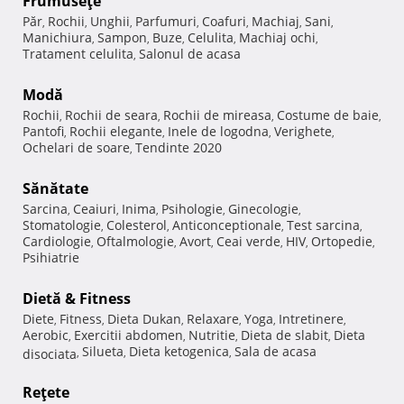
Frumuseţe
Păr
Rochii
Unghii
Parfumuri
Coafuri
Machiaj
Sani
,
,
,
,
,
,
,
Manichiura
Sampon
Buze
Celulita
Machiaj ochi
,
,
,
,
,
Tratament celulita
Salonul de acasa
,
Modă
Rochii
Rochii de seara
Rochii de mireasa
Costume de baie
,
,
,
,
Pantofi
Rochii elegante
Inele de logodna
Verighete
,
,
,
,
Ochelari de soare
Tendinte 2020
,
Sănătate
Sarcina
Ceaiuri
Inima
Psihologie
Ginecologie
,
,
,
,
,
Stomatologie
Colesterol
Anticonceptionale
Test sarcina
,
,
,
,
Cardiologie
Oftalmologie
Avort
Ceai verde
HIV
Ortopedie
,
,
,
,
,
,
Psihiatrie
Dietă & Fitness
Diete
Fitness
Dieta Dukan
Relaxare
Yoga
Intretinere
,
,
,
,
,
,
Aerobic
Exercitii abdomen
Nutritie
Dieta de slabit
Dieta
,
,
,
,
Silueta
Dieta ketogenica
Sala de acasa
disociata
,
,
,
Reţete