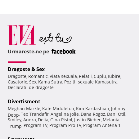
Urmareste-ne pe
Dragoste & Sex
Dragoste
Romantic
Viata sexuala
Relatii
Cuplu
Iubire
,
,
,
,
,
,
Casatorie
Sex
Kama Sutra
Pozitii sexuale Kamasutra
,
,
,
,
Declaratii de dragoste
Divertisment
Meghan Markle
Kate Middleton
Kim Kardashian
Johnny
,
,
,
Teo Trandafir
Angelina Jolie
Dana Rogoz
Dani Otil
Depp
,
,
,
,
,
Smiley
Andra
Delia
Gina Pistol
Justin Bieber
Melania
,
,
,
,
,
Program TV
Program Pro TV
Program Antena 1
Trump
,
,
,