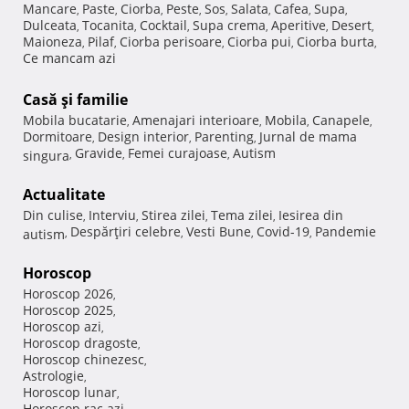
Mancare
Paste
Ciorba
Peste
Sos
Salata
Cafea
Supa
,
,
,
,
,
,
,
,
Dulceata
Tocanita
Cocktail
Supa crema
Aperitive
Desert
,
,
,
,
,
,
Maioneza
Pilaf
Ciorba perisoare
Ciorba pui
Ciorba burta
,
,
,
,
,
Ce mancam azi
Casă şi familie
Mobila bucatarie
Amenajari interioare
Mobila
Canapele
,
,
,
,
Dormitoare
Design interior
Parenting
Jurnal de mama
,
,
,
Gravide
Femei curajoase
Autism
singura
,
,
,
Actualitate
Din culise
Interviu
Stirea zilei
Tema zilei
Iesirea din
,
,
,
,
Despărţiri celebre
Vesti Bune
Covid-19
Pandemie
autism
,
,
,
,
Horoscop
Horoscop 2026
,
Horoscop 2025
,
Horoscop azi
,
Horoscop dragoste
,
Horoscop chinezesc
,
Astrologie
,
Horoscop lunar
,
Horoscop rac azi