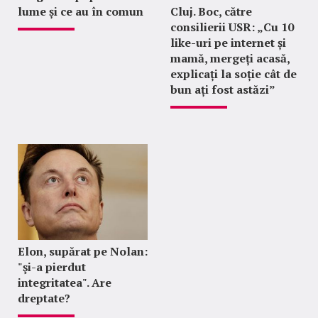
lume și ce au în comun
Cluj. Boc, către
consilierii USR: „Cu 10
like-uri pe internet și
mamă, mergeți acasă,
explicați la soție cât de
bun ați fost astăzi”
Elon, supărat pe Nolan:
"şi-a pierdut
integritatea". Are
dreptate?