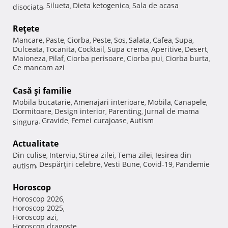
Silueta
Dieta ketogenica
Sala de acasa
disociata
,
,
,
Reţete
Mancare
Paste
Ciorba
Peste
Sos
Salata
Cafea
Supa
,
,
,
,
,
,
,
,
Dulceata
Tocanita
Cocktail
Supa crema
Aperitive
Desert
,
,
,
,
,
,
Maioneza
Pilaf
Ciorba perisoare
Ciorba pui
Ciorba burta
,
,
,
,
,
Ce mancam azi
Casă şi familie
Mobila bucatarie
Amenajari interioare
Mobila
Canapele
,
,
,
,
Dormitoare
Design interior
Parenting
Jurnal de mama
,
,
,
Gravide
Femei curajoase
Autism
singura
,
,
,
Actualitate
Din culise
Interviu
Stirea zilei
Tema zilei
Iesirea din
,
,
,
,
Despărţiri celebre
Vesti Bune
Covid-19
Pandemie
autism
,
,
,
,
Horoscop
Horoscop 2026
,
Horoscop 2025
,
Horoscop azi
,
Horoscop dragoste
,