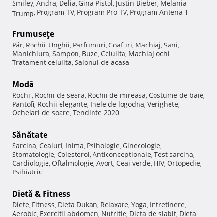
Smiley
Andra
Delia
Gina Pistol
Justin Bieber
Melania
,
,
,
,
,
Program TV
Program Pro TV
Program Antena 1
Trump
,
,
,
Frumuseţe
Păr
Rochii
Unghii
Parfumuri
Coafuri
Machiaj
Sani
,
,
,
,
,
,
,
Manichiura
Sampon
Buze
Celulita
Machiaj ochi
,
,
,
,
,
Tratament celulita
Salonul de acasa
,
Modă
Rochii
Rochii de seara
Rochii de mireasa
Costume de baie
,
,
,
,
Pantofi
Rochii elegante
Inele de logodna
Verighete
,
,
,
,
Ochelari de soare
Tendinte 2020
,
Sănătate
Sarcina
Ceaiuri
Inima
Psihologie
Ginecologie
,
,
,
,
,
Stomatologie
Colesterol
Anticonceptionale
Test sarcina
,
,
,
,
Cardiologie
Oftalmologie
Avort
Ceai verde
HIV
Ortopedie
,
,
,
,
,
,
Psihiatrie
Dietă & Fitness
Diete
Fitness
Dieta Dukan
Relaxare
Yoga
Intretinere
,
,
,
,
,
,
Aerobic
Exercitii abdomen
Nutritie
Dieta de slabit
Dieta
,
,
,
,