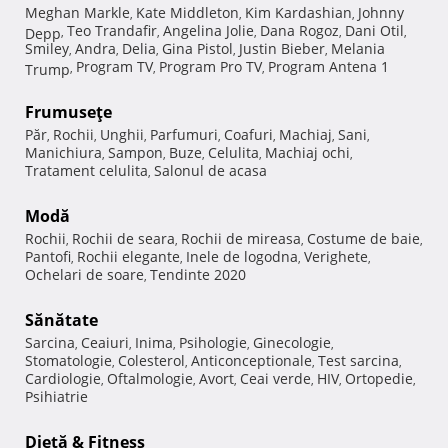
Meghan Markle
Kate Middleton
Kim Kardashian
Johnny
,
,
,
Teo Trandafir
Angelina Jolie
Dana Rogoz
Dani Otil
Depp
,
,
,
,
,
Smiley
Andra
Delia
Gina Pistol
Justin Bieber
Melania
,
,
,
,
,
Program TV
Program Pro TV
Program Antena 1
Trump
,
,
,
Frumuseţe
Păr
Rochii
Unghii
Parfumuri
Coafuri
Machiaj
Sani
,
,
,
,
,
,
,
Manichiura
Sampon
Buze
Celulita
Machiaj ochi
,
,
,
,
,
Tratament celulita
Salonul de acasa
,
Modă
Rochii
Rochii de seara
Rochii de mireasa
Costume de baie
,
,
,
,
Pantofi
Rochii elegante
Inele de logodna
Verighete
,
,
,
,
Ochelari de soare
Tendinte 2020
,
Sănătate
Sarcina
Ceaiuri
Inima
Psihologie
Ginecologie
,
,
,
,
,
Stomatologie
Colesterol
Anticonceptionale
Test sarcina
,
,
,
,
Cardiologie
Oftalmologie
Avort
Ceai verde
HIV
Ortopedie
,
,
,
,
,
,
Psihiatrie
Dietă & Fitness