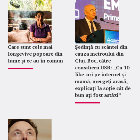
Care sunt cele mai
Ședință cu scântei din
longevive popoare din
cauza metroului din
lume și ce au în comun
Cluj. Boc, către
consilierii USR: „Cu 10
like-uri pe internet și
mamă, mergeți acasă,
explicați la soție cât de
bun ați fost astăzi”