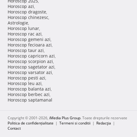
Horoscop 2025
,
Horoscop azi
,
Horoscop dragoste
,
Horoscop chinezesc
,
Astrologie
,
Horoscop lunar
,
Horoscop rac azi
,
Horoscop gemeni azi
,
Horoscop fecioara azi
,
Horoscop taur azi
,
Horoscop capricorn azi
,
Horoscop scorpion azi
,
Horoscop sagetator azi
,
Horoscop varsator azi
,
Horoscop pesti azi
,
Horoscop leu azi
,
Horoscop balanta azi
,
Horoscop berbec azi
,
Horoscop saptamanal
Copyright © 2001-2026,
iMedia Plus Group
. Toate drepturile rezervate
Politica de confidențialitate
|
Termeni si conditii
|
Redacţia
|
Contact