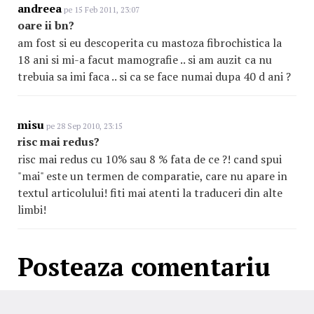
andreea
pe 15 Feb 2011, 23:07
oare ii bn?
am fost si eu descoperita cu mastoza fibrochistica la
18 ani si mi-a facut mamografie .. si am auzit ca nu
trebuia sa imi faca .. si ca se face numai dupa 40 d ani ?
misu
pe 28 Sep 2010, 23:15
risc mai redus?
risc mai redus cu 10% sau 8 % fata de ce ?! cand spui
"mai" este un termen de comparatie, care nu apare in
textul articolului! fiti mai atenti la traduceri din alte
limbi!
Posteaza comentariu