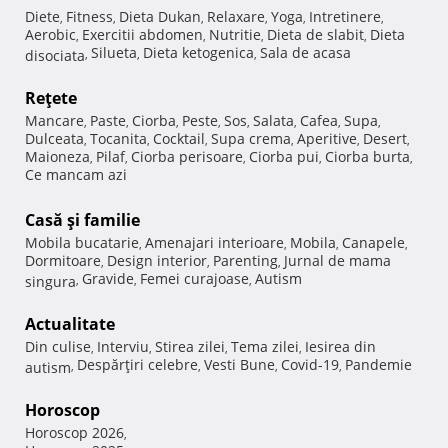
Diete
Fitness
Dieta Dukan
Relaxare
Yoga
Intretinere
,
,
,
,
,
,
Aerobic
Exercitii abdomen
Nutritie
Dieta de slabit
Dieta
,
,
,
,
Silueta
Dieta ketogenica
Sala de acasa
disociata
,
,
,
Reţete
Mancare
Paste
Ciorba
Peste
Sos
Salata
Cafea
Supa
,
,
,
,
,
,
,
,
Dulceata
Tocanita
Cocktail
Supa crema
Aperitive
Desert
,
,
,
,
,
,
Maioneza
Pilaf
Ciorba perisoare
Ciorba pui
Ciorba burta
,
,
,
,
,
Ce mancam azi
Casă şi familie
Mobila bucatarie
Amenajari interioare
Mobila
Canapele
,
,
,
,
Dormitoare
Design interior
Parenting
Jurnal de mama
,
,
,
Gravide
Femei curajoase
Autism
singura
,
,
,
Actualitate
Din culise
Interviu
Stirea zilei
Tema zilei
Iesirea din
,
,
,
,
Despărţiri celebre
Vesti Bune
Covid-19
Pandemie
autism
,
,
,
,
Horoscop
Horoscop 2026
,