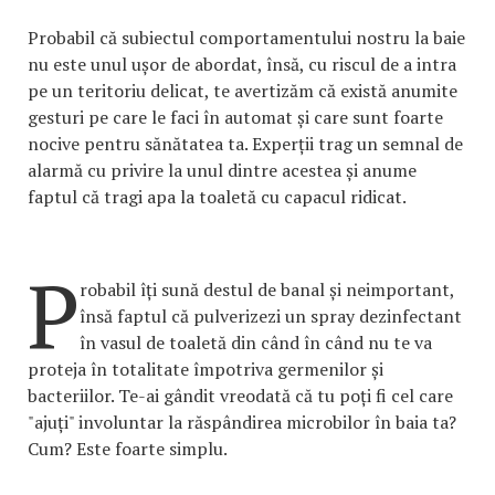
Probabil că subiectul comportamentului nostru la baie
nu este unul ușor de abordat, însă, cu riscul de a intra
pe un teritoriu delicat, te avertizăm că există anumite
gesturi pe care le faci în automat și care sunt foarte
nocive pentru sănătatea ta. Experții trag un semnal de
alarmă cu privire la unul dintre acestea și anume
faptul că tragi apa la toaletă cu capacul ridicat.
P
robabil îți sună destul de banal și neimportant,
însă faptul că pulverizezi un spray dezinfectant
în vasul de toaletă din când în când nu te va
proteja în totalitate împotriva germenilor și
bacteriilor. Te-ai gândit vreodată că tu poți fi cel care
"ajuți" involuntar la răspândirea microbilor în baia ta?
Cum? Este foarte simplu.