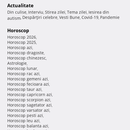
Actualitate
Din culise
Interviu
Stirea zilei
Tema zilei
Iesirea din
,
,
,
,
Despărţiri celebre
Vesti Bune
Covid-19
Pandemie
autism
,
,
,
,
Horoscop
Horoscop 2026
,
Horoscop 2025
,
Horoscop azi
,
Horoscop dragoste
,
Horoscop chinezesc
,
Astrologie
,
Horoscop lunar
,
Horoscop rac azi
,
Horoscop gemeni azi
,
Horoscop fecioara azi
,
Horoscop taur azi
,
Horoscop capricorn azi
,
Horoscop scorpion azi
,
Horoscop sagetator azi
,
Horoscop varsator azi
,
Horoscop pesti azi
,
Horoscop leu azi
,
Horoscop balanta azi
,