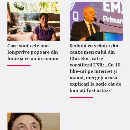
Care sunt cele mai
Ședință cu scântei din
longevive popoare din
cauza metroului din
lume și ce au în comun
Cluj. Boc, către
consilierii USR: „Cu 10
like-uri pe internet și
mamă, mergeți acasă,
explicați la soție cât de
bun ați fost astăzi”