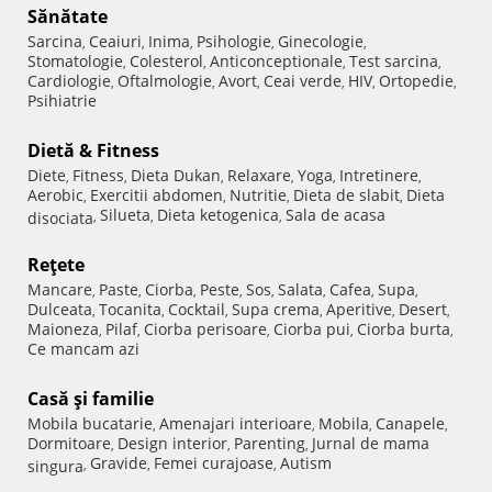
Sănătate
Sarcina
Ceaiuri
Inima
Psihologie
Ginecologie
,
,
,
,
,
Stomatologie
Colesterol
Anticonceptionale
Test sarcina
,
,
,
,
Cardiologie
Oftalmologie
Avort
Ceai verde
HIV
Ortopedie
,
,
,
,
,
,
Psihiatrie
Dietă & Fitness
Diete
Fitness
Dieta Dukan
Relaxare
Yoga
Intretinere
,
,
,
,
,
,
Aerobic
Exercitii abdomen
Nutritie
Dieta de slabit
Dieta
,
,
,
,
Silueta
Dieta ketogenica
Sala de acasa
disociata
,
,
,
Reţete
Mancare
Paste
Ciorba
Peste
Sos
Salata
Cafea
Supa
,
,
,
,
,
,
,
,
Dulceata
Tocanita
Cocktail
Supa crema
Aperitive
Desert
,
,
,
,
,
,
Maioneza
Pilaf
Ciorba perisoare
Ciorba pui
Ciorba burta
,
,
,
,
,
Ce mancam azi
Casă şi familie
Mobila bucatarie
Amenajari interioare
Mobila
Canapele
,
,
,
,
Dormitoare
Design interior
Parenting
Jurnal de mama
,
,
,
Gravide
Femei curajoase
Autism
singura
,
,
,