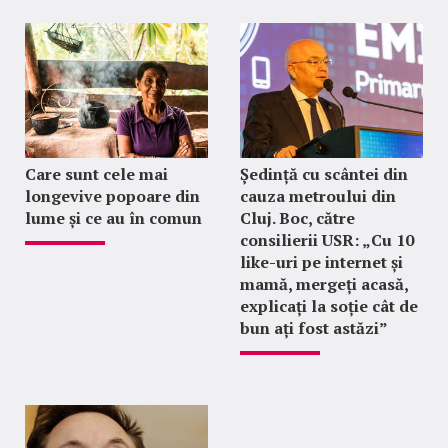
Care sunt cele mai
Ședință cu scântei din
longevive popoare din
cauza metroului din
lume și ce au în comun
Cluj. Boc, către
consilierii USR: „Cu 10
like-uri pe internet și
mamă, mergeți acasă,
explicați la soție cât de
bun ați fost astăzi”