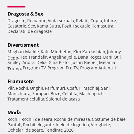
Dragoste & Sex
Dragoste
Romantic
Viata sexuala
Relatii
Cuplu
Iubire
,
,
,
,
,
,
Casatorie
Sex
Kama Sutra
Pozitii sexuale Kamasutra
,
,
,
,
Declaratii de dragoste
Divertisment
Meghan Markle
Kate Middleton
Kim Kardashian
Johnny
,
,
,
Teo Trandafir
Angelina Jolie
Dana Rogoz
Dani Otil
Depp
,
,
,
,
,
Smiley
Andra
Delia
Gina Pistol
Justin Bieber
Melania
,
,
,
,
,
Program TV
Program Pro TV
Program Antena 1
Trump
,
,
,
Frumuseţe
Păr
Rochii
Unghii
Parfumuri
Coafuri
Machiaj
Sani
,
,
,
,
,
,
,
Manichiura
Sampon
Buze
Celulita
Machiaj ochi
,
,
,
,
,
Tratament celulita
Salonul de acasa
,
Modă
Rochii
Rochii de seara
Rochii de mireasa
Costume de baie
,
,
,
,
Pantofi
Rochii elegante
Inele de logodna
Verighete
,
,
,
,
Ochelari de soare
Tendinte 2020
,