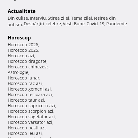
Actualitate
Din culise
Interviu
Stirea zilei
Tema zilei
Iesirea din
,
,
,
,
Despărţiri celebre
Vesti Bune
Covid-19
Pandemie
autism
,
,
,
,
Horoscop
Horoscop 2026
,
Horoscop 2025
,
Horoscop azi
,
Horoscop dragoste
,
Horoscop chinezesc
,
Astrologie
,
Horoscop lunar
,
Horoscop rac azi
,
Horoscop gemeni azi
,
Horoscop fecioara azi
,
Horoscop taur azi
,
Horoscop capricorn azi
,
Horoscop scorpion azi
,
Horoscop sagetator azi
,
Horoscop varsator azi
,
Horoscop pesti azi
,
Horoscop leu azi
,