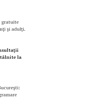
 gratuite
ţi şi adulţi.
nsultaţii
tâlnite la
Bucureşti:
ogramare