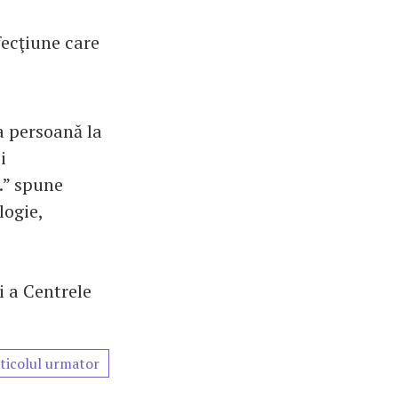
afecţiune care
a persoană la
i
.” spune
logie,
i a Centrele
ticolul urmator