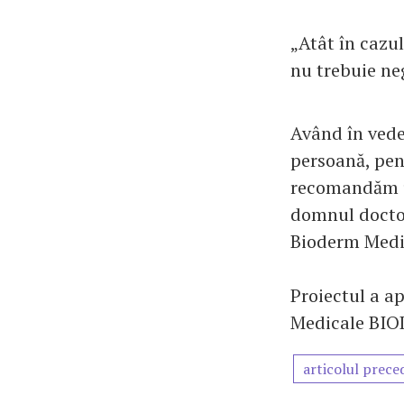
„Atât în cazul
nu trebuie neg
Având în vede
persoană, pen
recomandăm un
domnul doctor
Bioderm Medi
Proiectul a ap
Medicale BI
articolul prece