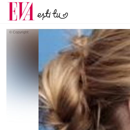
menopauză și când ar t
Carieră
la medic
Actualitate
© Copyright: