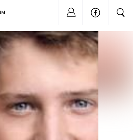
Nu ai cont?
Inregistreaza-
UM