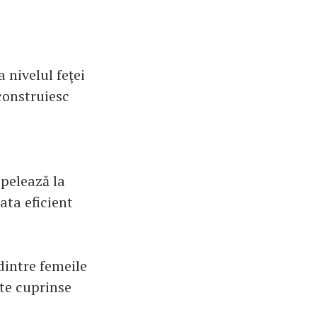
 nivelul feţei
 construiesc
apelează la
ata eficient
dintre femeile
ste cuprinse