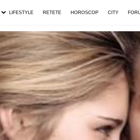
rebui să mergi
și 60 de ani. De ce te trezești mai des
pe măsură ce înaintezi în vârstă
LIFESTYLE
RETETE
HOROSCOP
CITY
FOR