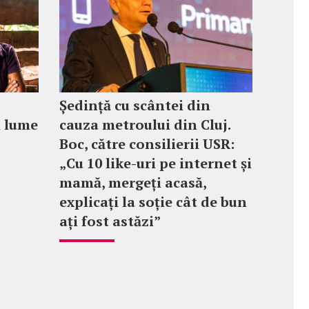
Ședință cu scântei din
n lume
cauza metroului din Cluj.
Boc, către consilierii USR:
„Cu 10 like-uri pe internet și
mamă, mergeți acasă,
explicați la soție cât de bun
ați fost astăzi”