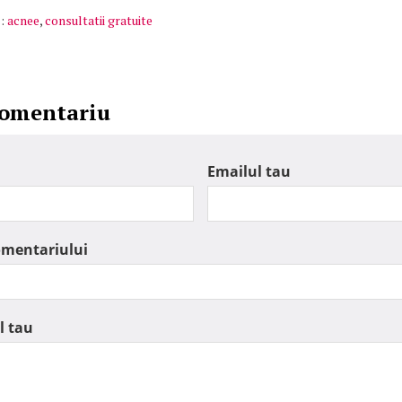
:
acnee
,
consultatii gratuite
comentariu
Emailul tau
omentariului
l tau