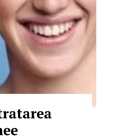
tratarea
nee