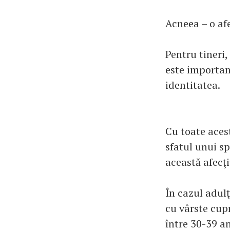
Acneea – o af
Pentru tineri,
este important
identitatea.
Cu toate aces
sfatul unui s
această afecţ
În cazul adul
cu vârste cupr
între 30-39 an