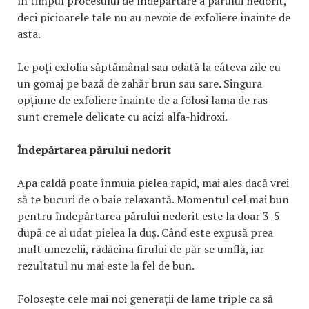
în timpul procesului de îndepărtare a părului nedorit,
deci picioarele tale nu au nevoie de exfoliere înainte de
asta.
Le poți exfolia săptămânal sau odată la câteva zile cu
un gomaj pe bază de zahăr brun sau sare. Singura
opțiune de exfoliere înainte de a folosi lama de ras
sunt cremele delicate cu acizi alfa-hidroxi.
Îndepărtarea părului nedorit
Apa caldă poate înmuia pielea rapid, mai ales dacă vrei
să te bucuri de o baie relaxantă. Momentul cel mai bun
pentru îndepărtarea părului nedorit este la doar 3-5
după ce ai udat pielea la duș. Când este expusă prea
mult umezelii, rădăcina firului de păr se umflă, iar
rezultatul nu mai este la fel de bun.
Folosește cele mai noi generații de lame triple ca să