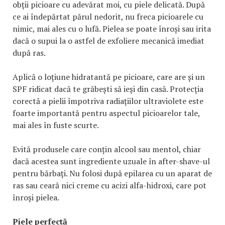
obții picioare cu adevărat moi, cu piele delicată. După
ce ai îndepărtat părul nedorit, nu freca picioarele cu
nimic, mai ales cu o lufă. Pielea se poate înroși sau irita
dacă o supui la o astfel de exfoliere mecanică imediat
după ras.
Aplică o loțiune hidratantă pe picioare, care are și un
SPF ridicat dacă te grăbești să ieși din casă. Protecția
corectă a pielii împotriva radiațiilor ultraviolete este
foarte importantă pentru aspectul picioarelor tale,
mai ales în fuste scurte.
Evită produsele care conțin alcool sau mentol, chiar
dacă acestea sunt ingrediente uzuale în after-shave-ul
pentru bărbați. Nu folosi după epilarea cu un aparat de
ras sau ceară nici creme cu acizi alfa-hidroxi, care pot
înroși pielea.
Piele perfectă