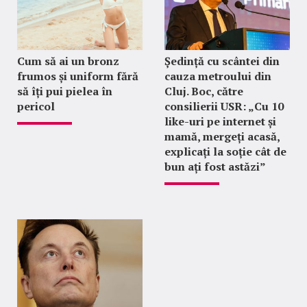
Cum să ai un bronz
Ședință cu scântei din
frumos și uniform fără
cauza metroului din
să îți pui pielea în
Cluj. Boc, către
pericol
consilierii USR: „Cu 10
like-uri pe internet și
mamă, mergeți acasă,
explicați la soție cât de
bun ați fost astăzi”