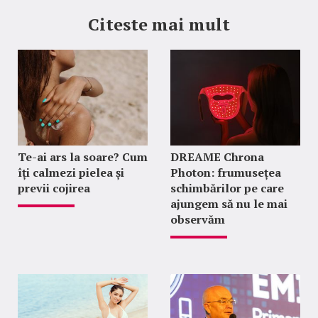
Citeste mai mult
Te-ai ars la soare? Cum
DREAME Chrona
îți calmezi pielea și
Photon: frumusețea
previi cojirea
schimbărilor pe care
ajungem să nu le mai
observăm