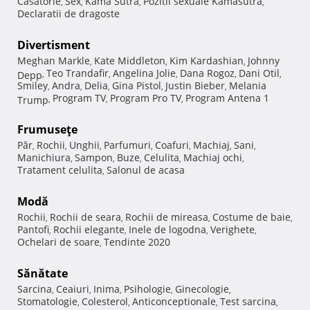
Casatorie
Sex
Kama Sutra
Pozitii sexuale Kamasutra
,
,
,
,
Declaratii de dragoste
Divertisment
Meghan Markle
Kate Middleton
Kim Kardashian
Johnny
,
,
,
Teo Trandafir
Angelina Jolie
Dana Rogoz
Dani Otil
Depp
,
,
,
,
,
Smiley
Andra
Delia
Gina Pistol
Justin Bieber
Melania
,
,
,
,
,
Program TV
Program Pro TV
Program Antena 1
Trump
,
,
,
Frumuseţe
Păr
Rochii
Unghii
Parfumuri
Coafuri
Machiaj
Sani
,
,
,
,
,
,
,
Manichiura
Sampon
Buze
Celulita
Machiaj ochi
,
,
,
,
,
Tratament celulita
Salonul de acasa
,
Modă
Rochii
Rochii de seara
Rochii de mireasa
Costume de baie
,
,
,
,
Pantofi
Rochii elegante
Inele de logodna
Verighete
,
,
,
,
Ochelari de soare
Tendinte 2020
,
Sănătate
Sarcina
Ceaiuri
Inima
Psihologie
Ginecologie
,
,
,
,
,
Stomatologie
Colesterol
Anticonceptionale
Test sarcina
,
,
,
,