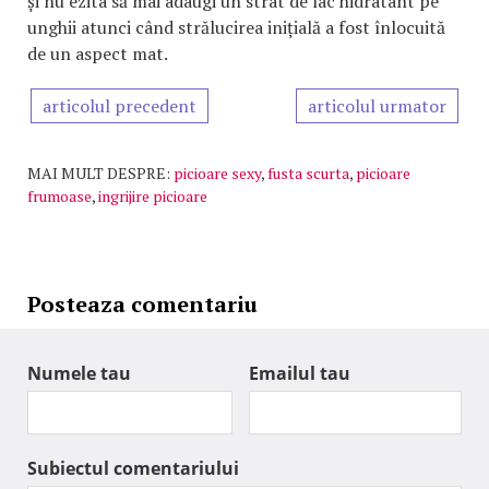
și nu ezita să mai adaugi un strat de lac hidratant pe
unghii atunci când strălucirea inițială a fost înlocuită
de un aspect mat.
articolul precedent
articolul urmator
MAI MULT DESPRE:
picioare sexy
,
fusta scurta
,
picioare
frumoase
,
ingrijire picioare
Posteaza comentariu
Numele tau
Emailul tau
Subiectul comentariului