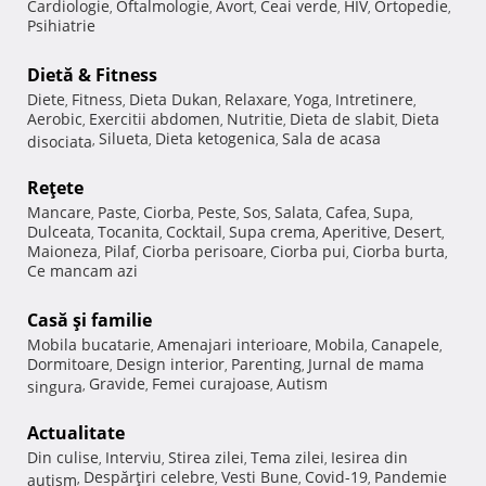
Cardiologie
Oftalmologie
Avort
Ceai verde
HIV
Ortopedie
,
,
,
,
,
,
Psihiatrie
Dietă & Fitness
Diete
Fitness
Dieta Dukan
Relaxare
Yoga
Intretinere
,
,
,
,
,
,
Aerobic
Exercitii abdomen
Nutritie
Dieta de slabit
Dieta
,
,
,
,
Silueta
Dieta ketogenica
Sala de acasa
disociata
,
,
,
Reţete
Mancare
Paste
Ciorba
Peste
Sos
Salata
Cafea
Supa
,
,
,
,
,
,
,
,
Dulceata
Tocanita
Cocktail
Supa crema
Aperitive
Desert
,
,
,
,
,
,
Maioneza
Pilaf
Ciorba perisoare
Ciorba pui
Ciorba burta
,
,
,
,
,
Ce mancam azi
Casă şi familie
Mobila bucatarie
Amenajari interioare
Mobila
Canapele
,
,
,
,
Dormitoare
Design interior
Parenting
Jurnal de mama
,
,
,
Gravide
Femei curajoase
Autism
singura
,
,
,
Actualitate
Din culise
Interviu
Stirea zilei
Tema zilei
Iesirea din
,
,
,
,
Despărţiri celebre
Vesti Bune
Covid-19
Pandemie
autism
,
,
,
,