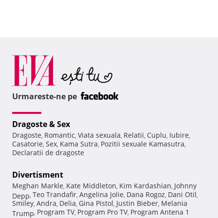
Urmareste-ne pe
Dragoste & Sex
Dragoste
Romantic
Viata sexuala
Relatii
Cuplu
Iubire
,
,
,
,
,
,
Casatorie
Sex
Kama Sutra
Pozitii sexuale Kamasutra
,
,
,
,
Declaratii de dragoste
Divertisment
Meghan Markle
Kate Middleton
Kim Kardashian
Johnny
,
,
,
Teo Trandafir
Angelina Jolie
Dana Rogoz
Dani Otil
Depp
,
,
,
,
,
Smiley
Andra
Delia
Gina Pistol
Justin Bieber
Melania
,
,
,
,
,
Program TV
Program Pro TV
Program Antena 1
Trump
,
,
,