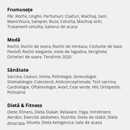
Frumuseţe
Păr
Rochii
Unghii
Parfumuri
Coafuri
Machiaj
Sani
,
,
,
,
,
,
,
Manichiura
Sampon
Buze
Celulita
Machiaj ochi
,
,
,
,
,
Tratament celulita
Salonul de acasa
,
Modă
Rochii
Rochii de seara
Rochii de mireasa
Costume de baie
,
,
,
,
Pantofi
Rochii elegante
Inele de logodna
Verighete
,
,
,
,
Ochelari de soare
Tendinte 2020
,
Sănătate
Sarcina
Ceaiuri
Inima
Psihologie
Ginecologie
,
,
,
,
,
Stomatologie
Colesterol
Anticonceptionale
Test sarcina
,
,
,
,
Cardiologie
Oftalmologie
Avort
Ceai verde
HIV
Ortopedie
,
,
,
,
,
,
Psihiatrie
Dietă & Fitness
Diete
Fitness
Dieta Dukan
Relaxare
Yoga
Intretinere
,
,
,
,
,
,
Aerobic
Exercitii abdomen
Nutritie
Dieta de slabit
Dieta
,
,
,
,
Silueta
Dieta ketogenica
Sala de acasa
disociata
,
,
,