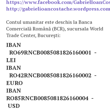
https://www.facebook.com/GabrielIoanCo
http://gabrielioancostache.wordpress.com
Contul umanitar este deschis la Banca
Comercială Română (BCR), sucursala World
Trade Center, Bucureşti:
IBAN
RO69RNCB0085081826160001 -
LEI
IBAN
RO42RNCB0085081826160002 -
EURO
IBAN
RO85RNCB0085081826160004 -
USD