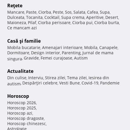
Reţete
Mancare
Paste
Ciorba
Peste
Sos
Salata
Cafea
Supa
,
,
,
,
,
,
,
,
Dulceata
Tocanita
Cocktail
Supa crema
Aperitive
Desert
,
,
,
,
,
,
Maioneza
Pilaf
Ciorba perisoare
Ciorba pui
Ciorba burta
,
,
,
,
,
Ce mancam azi
Casă şi familie
Mobila bucatarie
Amenajari interioare
Mobila
Canapele
,
,
,
,
Dormitoare
Design interior
Parenting
Jurnal de mama
,
,
,
Gravide
Femei curajoase
Autism
singura
,
,
,
Actualitate
Din culise
Interviu
Stirea zilei
Tema zilei
Iesirea din
,
,
,
,
Despărţiri celebre
Vesti Bune
Covid-19
Pandemie
autism
,
,
,
,
Horoscop
Horoscop 2026
,
Horoscop 2025
,
Horoscop azi
,
Horoscop dragoste
,
Horoscop chinezesc
,
Astrologie
,