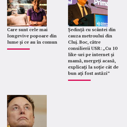
Care sunt cele mai
Ședință cu scântei din
longevive popoare din
cauza metroului din
lume și ce au în comun
Cluj. Boc, către
consilierii USR: „Cu 10
like-uri pe internet și
mamă, mergeți acasă,
explicați la soție cât de
bun ați fost astăzi”