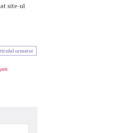
at site-ul
ticolul urmator
gatit