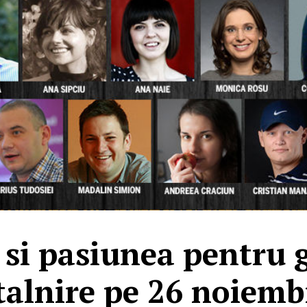
si pasiunea pentru g
talnire pe 26 noiemb