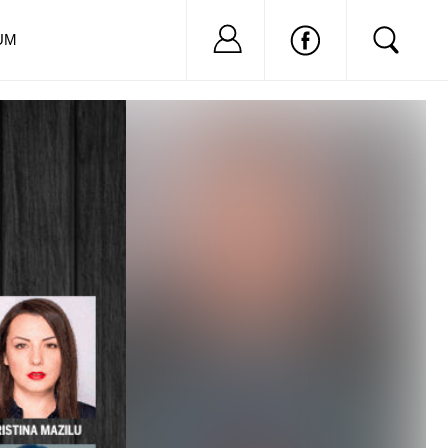
Nu ai cont?
Inregistreaza-
UM