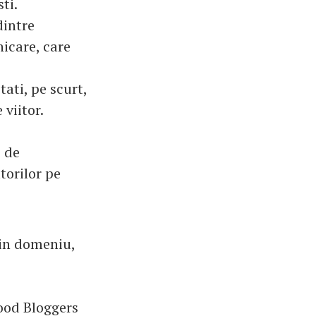
ti.
dintre
nicare, care
tati, pe scurt,
 viitor.
 de
torilor pe
din domeniu,
Food Bloggers