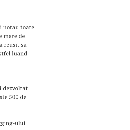
i notau toate
te mare de
a reusit sa
stfel luand
i dezvoltat
ste 500 de
gging-ului