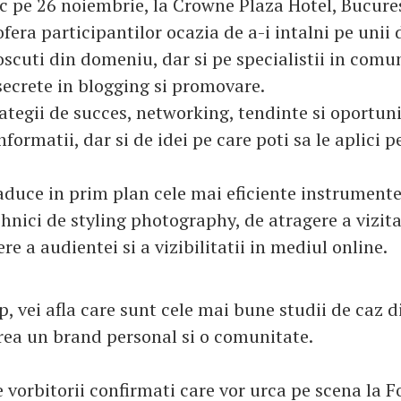
oc pe 26 noiembrie, la Crowne Plaza Hotel, Bucures
era participantilor ocazia de a-i intalni pe unii 
scuti din domeniu, dar si pe specialistii in comu
secrete in blogging si promovare.
rategii de succes, networking, tendinte si oportuni
nformatii, dar si de idei pe care poti sa le aplici pe
duce in prim plan cele mai eficiente instrumente
hnici de styling photography, de atragere a vizita
ere a audientei si a vizibilitatii in mediul online.
p, vei afla care sunt cele mai bune studii de caz 
crea un brand personal si o comunitate.
e vorbitorii confirmati care vor urca pe scena la 