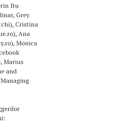
rin Itu
linar, Grey
chi), Cristina
ue.ro), Ana
y.ro), Monica
acebook
, Marius
ne and
 (Managing
gerilor
i: