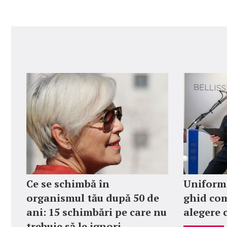
Ce se schimbă în
Uniforme
organismul tău după 50 de
ghid com
ani: 15 schimbări pe care nu
alegere 
trebuie să le ignori