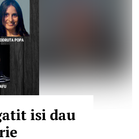
atit isi dau
rie