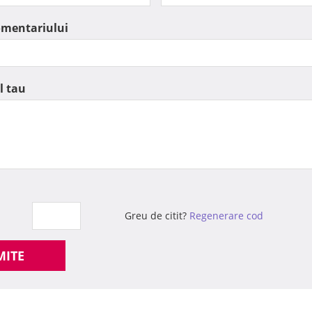
omentariului
l tau
Greu de citit?
Regenerare cod
MITE