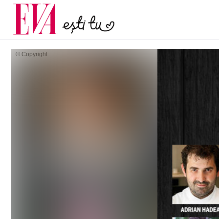
și 60 de ani. De ce te t
Carieră
pe măsură ce înaintez
Actualitate
© Copyright: