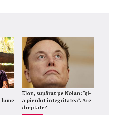
Elon, supărat pe Nolan: "şi-
n lume
a pierdut integritatea". Are
dreptate?