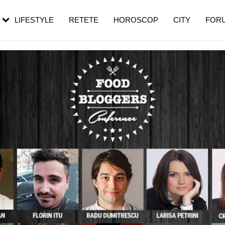
rezești mai des
Cât durează, cum te pregătești și cât
i în vârstă
de dureroasă este investigația
LIFESTYLE
RETETE
HOROSCOP
CITY
FOR