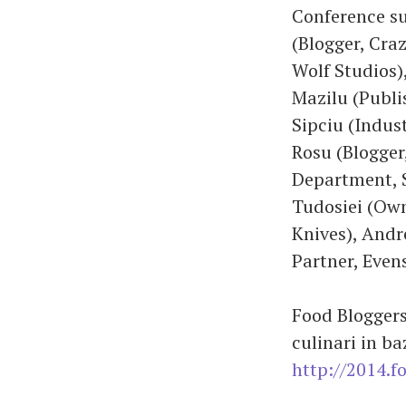
Conference su
(Blogger, Cra
Wolf Studios)
Mazilu (Publi
Sipciu (Indus
Rosu (Blogger
Department, S
Tudosiei (Own
Knives), Andr
Partner, Evens
Food Bloggers
culinari in ba
http://2014.f