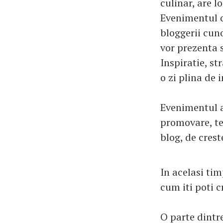
culinar, are l
Evenimentul of
bloggerii cuno
vor prezenta 
Inspiratie, st
o zi plina de i
Evenimentul a
promovare, te
blog, de crest
In acelasi tim
cum iti poti 
O parte dintr