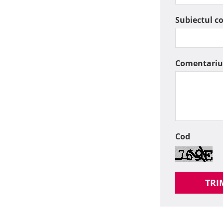
Subiectul c
Comentariu
Cod
TRI