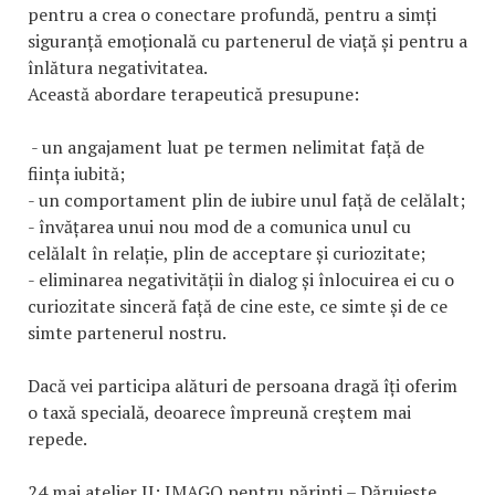
pentru a crea o conectare profundă, pentru a simți
siguranță emoțională cu partenerul de viață și pentru a
înlătura negativitatea.
Această abordare terapeutică presupune:
- un angajament luat pe termen nelimitat față de
ființa iubită;
- un comportament plin de iubire unul față de celălalt;
- învățarea unui nou mod de a comunica unul cu
celălalt în relație, plin de acceptare și curiozitate;
- eliminarea negativității în dialog și înlocuirea ei cu o
curiozitate sinceră față de cine este, ce simte și de ce
simte partenerul nostru.
Dacă vei participa alături de persoana dragă îți oferim
o taxă specială, deoarece împreună creștem mai
repede.
24 mai atelier II: IMAGO pentru părinți – Dăruiește