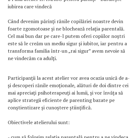
iubirea care vindecă
Când devenim părinți rănile copilăriei noastre devin
foarte zgomotoase și ne blochează relația parentală.
Cel mai bun dar pe care-l putem oferi copiilor noștri
este să le creăm un mediu sigur și iubitor, iar pentru a
transforma familia într-un „rai sigur” avem nevoie să
ne vindecăm ca adulți.
Participanții la acest atelier vor avea ocazia unică de a-
și descoperi rănile emoționale, alături de doi dintre cei
mai apreciați psihoterapeuți ai lumii, și vor învăța să
aplice strategii eficiente de parenting bazate pe
conștientizare și cunoștere științifică.
Obiectivele atelierului sunt:
- cum să folosim relația parentală pentru a ne vindeca