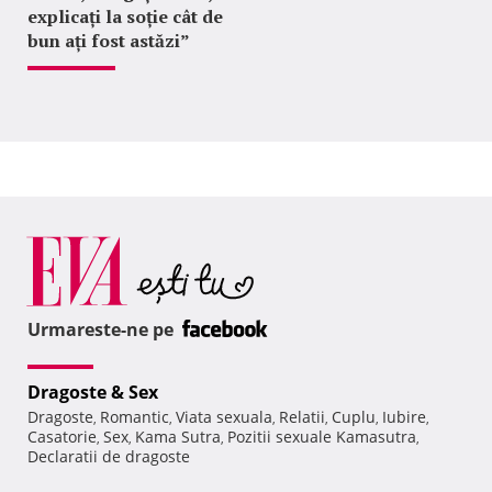
explicați la soție cât de
bun ați fost astăzi”
Urmareste-ne pe
Dragoste & Sex
Dragoste
Romantic
Viata sexuala
Relatii
Cuplu
Iubire
,
,
,
,
,
,
Casatorie
Sex
Kama Sutra
Pozitii sexuale Kamasutra
,
,
,
,
Declaratii de dragoste