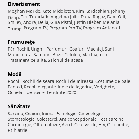
Divertisment
Meghan Markle
Kate Middleton
Kim Kardashian
Johnny
,
,
,
Teo Trandafir
Angelina Jolie
Dana Rogoz
Dani Otil
Depp
,
,
,
,
,
Smiley
Andra
Delia
Gina Pistol
Justin Bieber
Melania
,
,
,
,
,
Program TV
Program Pro TV
Program Antena 1
Trump
,
,
,
Frumuseţe
Păr
Rochii
Unghii
Parfumuri
Coafuri
Machiaj
Sani
,
,
,
,
,
,
,
Manichiura
Sampon
Buze
Celulita
Machiaj ochi
,
,
,
,
,
Tratament celulita
Salonul de acasa
,
Modă
Rochii
Rochii de seara
Rochii de mireasa
Costume de baie
,
,
,
,
Pantofi
Rochii elegante
Inele de logodna
Verighete
,
,
,
,
Ochelari de soare
Tendinte 2020
,
Sănătate
Sarcina
Ceaiuri
Inima
Psihologie
Ginecologie
,
,
,
,
,
Stomatologie
Colesterol
Anticonceptionale
Test sarcina
,
,
,
,
Cardiologie
Oftalmologie
Avort
Ceai verde
HIV
Ortopedie
,
,
,
,
,
,
Psihiatrie