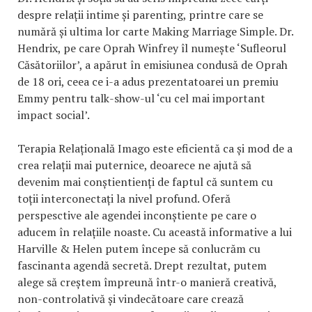
despre relații intime și parenting, printre care se
numără și ultima lor carte Making Marriage Simple. Dr.
Hendrix, pe care Oprah Winfrey îl numește ‘Sufleorul
Căsătoriilor’, a apărut în emisiunea condusă de Oprah
de 18 ori, ceea ce i-a adus prezentatoarei un premiu
Emmy pentru talk-show-ul ‘cu cel mai important
impact social’.
Terapia Relațională Imago este eficientă ca și mod de a
crea relații mai puternice, deoarece ne ajută să
devenim mai conștientienți de faptul că suntem cu
toții interconectați la nivel profund. Oferă
perspesctive ale agendei inconștiente pe care o
aducem în relațiile noaste. Cu această informative a lui
Harville & Helen putem începe să conlucrăm cu
fascinanta agendă secretă. Drept rezultat, putem
alege să creștem împreună într-o manieră creativă,
non-controlativă și vindecătoare care crează