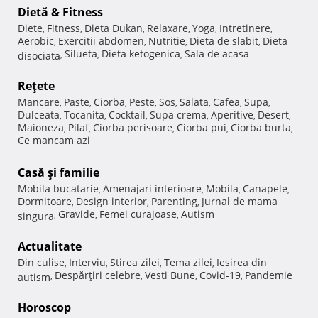
Dietă & Fitness
Diete
Fitness
Dieta Dukan
Relaxare
Yoga
Intretinere
,
,
,
,
,
,
Aerobic
Exercitii abdomen
Nutritie
Dieta de slabit
Dieta
,
,
,
,
Silueta
Dieta ketogenica
Sala de acasa
disociata
,
,
,
Reţete
Mancare
Paste
Ciorba
Peste
Sos
Salata
Cafea
Supa
,
,
,
,
,
,
,
,
Dulceata
Tocanita
Cocktail
Supa crema
Aperitive
Desert
,
,
,
,
,
,
Maioneza
Pilaf
Ciorba perisoare
Ciorba pui
Ciorba burta
,
,
,
,
,
Ce mancam azi
Casă şi familie
Mobila bucatarie
Amenajari interioare
Mobila
Canapele
,
,
,
,
Dormitoare
Design interior
Parenting
Jurnal de mama
,
,
,
Gravide
Femei curajoase
Autism
singura
,
,
,
Actualitate
Din culise
Interviu
Stirea zilei
Tema zilei
Iesirea din
,
,
,
,
Despărţiri celebre
Vesti Bune
Covid-19
Pandemie
autism
,
,
,
,
Horoscop