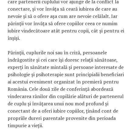
care partenerii cuplului vor ajunge de la conflict la
conectare, și vor învâța să ceară iubirea de care au
nevoie și să o ofere așa cum are nevoie celălalt. Iar
părinții vor învăța să ofere copiilor ceea ce numim
iubire vindecătoare atât pentru copii, cât și pentru ei
înșiși.
Părinții, cuplurile noi sau în criză, persoanele
îndrăgostite și cei care își doresc relații sănătoase,
experți în sănătate mintală și persoane interesate de
psihologie și psihoterapie sunt principialii beneficiari
ai acestui eveniment organizat în premieră pentru
România. Cele două zile de conferință abordează
vindecarea rănilor din copilărie alături de partenerul
de cuplu și învățarea unui nou mod profund și
conectant de a oferi iubire copiilor, ținând cont de
propriile dureri parentale provenite din perioada
timpurie a vieții.