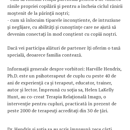
rănile propriei copilării și pentru a încheia ciclul rănirii
moștenit de la părinții noștri;
- cum să înlocuim tiparele inconștiente, de intruziune
și neglijare, cu abilități și cunoștințe care ne ajută să
devenim conectați în mod conștient cu copiii noștri.
Dacă vei participa alături de partener îți oferim o taxă
specială, deoarece familia contează.
Informații generale despre vorbitori: Harville Hendrix,
Ph.D. este un psihoterapeut de cuplu cu peste 40 de
ani de experiență ca și terapeut, educator, trainer,
autor și lector. Împreună cu soția sa, Helen LaKelly
Hunt, au co-creat Terapia Relațională Imago, o
intervenție pentru cupluri, practicată în prezent de
peste 2000 de terapeuți acreditați din 30 de țări.
Dr. Hendrix și soția sa au scris împreună zece cărți