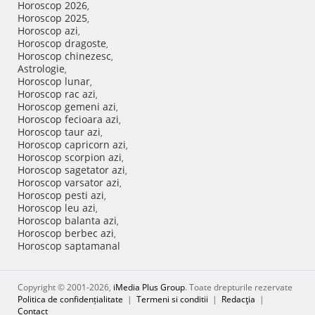
Horoscop 2026
,
Horoscop 2025
,
Horoscop azi
,
Horoscop dragoste
,
Horoscop chinezesc
,
Astrologie
,
Horoscop lunar
,
Horoscop rac azi
,
Horoscop gemeni azi
,
Horoscop fecioara azi
,
Horoscop taur azi
,
Horoscop capricorn azi
,
Horoscop scorpion azi
,
Horoscop sagetator azi
,
Horoscop varsator azi
,
Horoscop pesti azi
,
Horoscop leu azi
,
Horoscop balanta azi
,
Horoscop berbec azi
,
Horoscop saptamanal
Copyright © 2001-2026,
iMedia Plus Group
. Toate drepturile rezervate
Politica de confidențialitate
|
Termeni si conditii
|
Redacţia
|
Contact