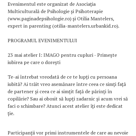
Evenimentul este organizat de Asociația
Multiculturală de Psihologie și Psihoterapie
(www.paginadepsihologie.ro) și Otilia Mantelers,
expert in parenting (otilia-mantelers.urbankid.ro).
PROGRAMUL EVENIMENTULUI
23 mai atelier I: IMAGO pentru cupluri - Primește
iubirea pe care o dorești
Te-ai întrebat vreodată de ce te lupți cu persoana
iubită? Ai trăit vreo asemănare între ceea ce simți față
de partener și ceea ce ai simțit față de părinți în
copilărie? Sau ai obosit să lupți zadarnic și acum vrei să
faci o schimbare? Atunci acest atelier îți este dedicat
ție.
Participanții vor primi instrumentele de care au nevoie