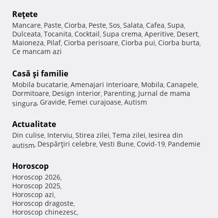
Reţete
Mancare
Paste
Ciorba
Peste
Sos
Salata
Cafea
Supa
,
,
,
,
,
,
,
,
Dulceata
Tocanita
Cocktail
Supa crema
Aperitive
Desert
,
,
,
,
,
,
Maioneza
Pilaf
Ciorba perisoare
Ciorba pui
Ciorba burta
,
,
,
,
,
Ce mancam azi
Casă şi familie
Mobila bucatarie
Amenajari interioare
Mobila
Canapele
,
,
,
,
Dormitoare
Design interior
Parenting
Jurnal de mama
,
,
,
Gravide
Femei curajoase
Autism
singura
,
,
,
Actualitate
Din culise
Interviu
Stirea zilei
Tema zilei
Iesirea din
,
,
,
,
Despărţiri celebre
Vesti Bune
Covid-19
Pandemie
autism
,
,
,
,
Horoscop
Horoscop 2026
,
Horoscop 2025
,
Horoscop azi
,
Horoscop dragoste
,
Horoscop chinezesc
,