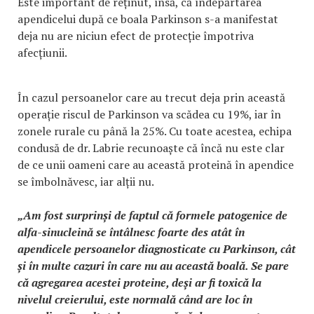
Este important de reținut, însă, că îndepărtarea
apendicelui după ce boala Parkinson s-a manifestat
deja nu are niciun efect de protecție împotriva
afecțiunii.
În cazul persoanelor care au trecut deja prin această
operație riscul de Parkinson va scădea cu 19%, iar în
zonele rurale cu până la 25%. Cu toate acestea, echipa
condusă de dr. Labrie recunoaște că încă nu este clar
de ce unii oameni care au această proteină în apendice
se îmbolnăvesc, iar alții nu.
„Am fost surprinși de faptul că formele patogenice de
alfa-sinucleină se întâlnesc foarte des atât în
apendicele persoanelor diagnosticate cu Parkinson, cât
și în multe cazuri în care nu au această boală. Se pare
că agregarea acestei proteine, deși ar fi toxică la
nivelul creierului, este normală când are loc în