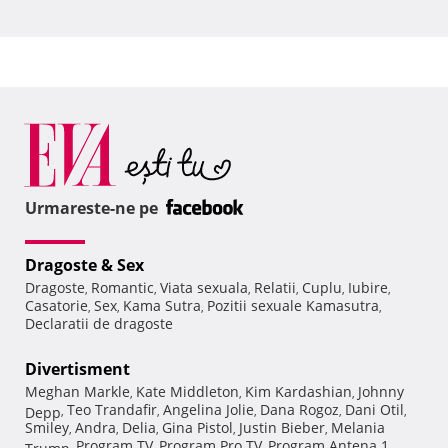
Urmareste-ne pe
Dragoste & Sex
Dragoste
Romantic
Viata sexuala
Relatii
Cuplu
Iubire
,
,
,
,
,
,
Casatorie
Sex
Kama Sutra
Pozitii sexuale Kamasutra
,
,
,
,
Declaratii de dragoste
Divertisment
Meghan Markle
Kate Middleton
Kim Kardashian
Johnny
,
,
,
Teo Trandafir
Angelina Jolie
Dana Rogoz
Dani Otil
Depp
,
,
,
,
,
Smiley
Andra
Delia
Gina Pistol
Justin Bieber
Melania
,
,
,
,
,
Program TV
Program Pro TV
Program Antena 1
Trump
,
,
,