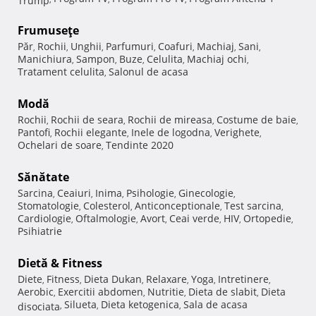
Frumuseţe
Păr
Rochii
Unghii
Parfumuri
Coafuri
Machiaj
Sani
,
,
,
,
,
,
,
Manichiura
Sampon
Buze
Celulita
Machiaj ochi
,
,
,
,
,
Tratament celulita
Salonul de acasa
,
Modă
Rochii
Rochii de seara
Rochii de mireasa
Costume de baie
,
,
,
,
Pantofi
Rochii elegante
Inele de logodna
Verighete
,
,
,
,
Ochelari de soare
Tendinte 2020
,
Sănătate
Sarcina
Ceaiuri
Inima
Psihologie
Ginecologie
,
,
,
,
,
Stomatologie
Colesterol
Anticonceptionale
Test sarcina
,
,
,
,
Cardiologie
Oftalmologie
Avort
Ceai verde
HIV
Ortopedie
,
,
,
,
,
,
Psihiatrie
Dietă & Fitness
Diete
Fitness
Dieta Dukan
Relaxare
Yoga
Intretinere
,
,
,
,
,
,
Aerobic
Exercitii abdomen
Nutritie
Dieta de slabit
Dieta
,
,
,
,
Silueta
Dieta ketogenica
Sala de acasa
disociata
,
,
,