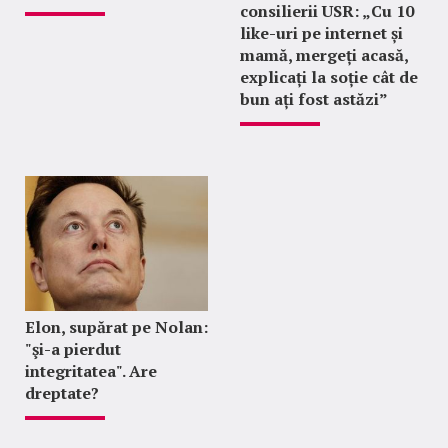
consilierii USR: „Cu 10
like-uri pe internet și
mamă, mergeți acasă,
explicați la soție cât de
bun ați fost astăzi”
Elon, supărat pe Nolan:
"şi-a pierdut
integritatea". Are
dreptate?