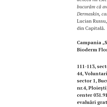
bucurăm că ave
Dermaskin, car
Lucian Russu,
din Capitală.
Campania „Sc
Bioderm Flor
111-113, sec
44, Voluntar
sector 1, Bu
nr.4, Ploieșt
center 031.91
evaluări gra