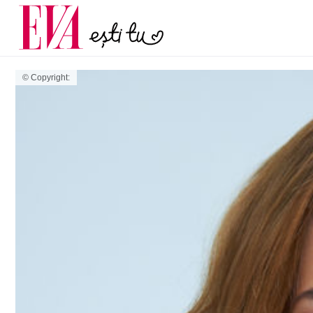
menopauză și când ar t
Carieră
la medic
Actualitate
© Copyright: