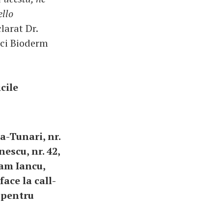
ello
clarat Dr.
ici Bioderm
cile
a-Tunari, nr.
escu, nr. 42,
ram Iancu,
face la call-
a pentru