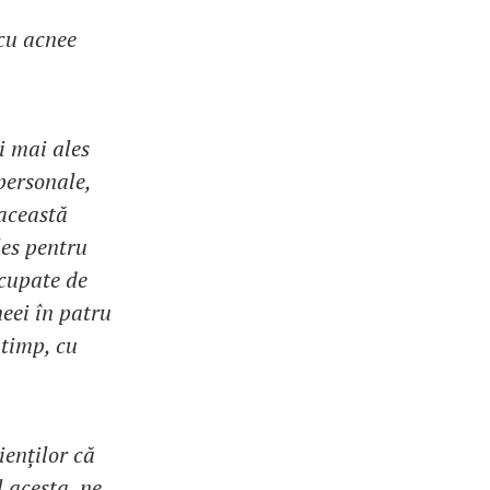
 cu acnee
i mai ales
personale,
 această
les pentru
ocupate de
eei în patru
 timp, cu
ienților că
l acesta, ne