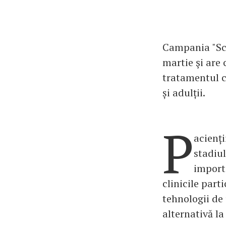
Campania "Sca
martie şi are 
tratamentul co
și adulții.
P
acienți
stadiul
importa
clinicile par
tehnologii de 
alternativă la