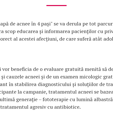
pă de acnee în 4 pași" se va derula pe tot parcur
ca scop educarea și informarea pacienților cu priv
rect al acestei afecțiuni, de care suferă atât adol
i vor beneficia de o evaluare gratuită menită să 
 și cauzele acneei și de un examen micologic grat
nt în stabilirea diagnosticului și soluțiilor de tr
ticipante la campanie, tratamentul acneei se baze
ultimă generație – fototerapie cu lumină albastră
 tratamentul agresiv cu antibiotice.