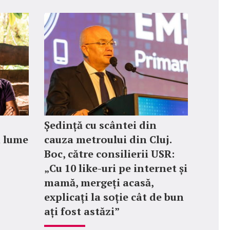
Ședință cu scântei din
n lume
cauza metroului din Cluj.
Boc, către consilierii USR:
„Cu 10 like-uri pe internet și
mamă, mergeți acasă,
explicați la soție cât de bun
ați fost astăzi”