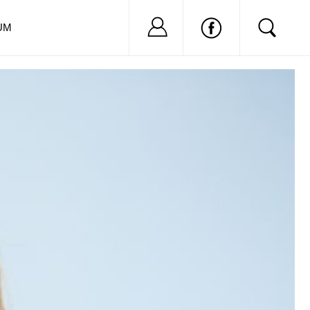
Nu ai cont?
Inregistreaza-
UM