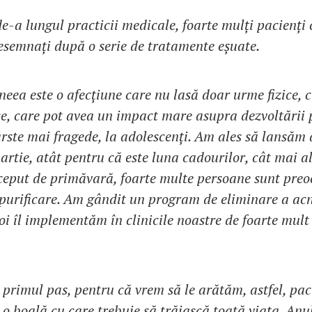
de-a lungul practicii medicale, foarte mulți pacienți
resemnați după o serie de tratamente eșuate.
neea este o afecțiune care nu lasă doar urme fizice, c
ice, care pot avea un impact mare asupra dezvoltării 
ârste mai fragede, la adolescenți. Am ales să lansăm
rtie, atât pentru că este luna cadourilor, cât mai a
nceput de primăvară, foarte multe persoane sunt pre
e purificare. Am gândit un program de eliminare a acn
oi îl implementăm în clinicile noastre de foarte mult
 primul pas, pentru că vrem să le arătăm, astfel, pac
 o boală cu care trebuie să trăiască toată viața. Anu