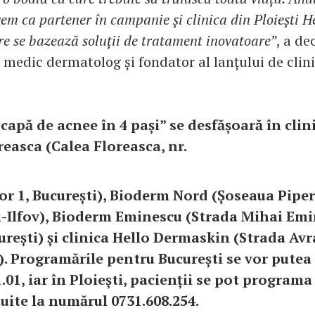
m ca partener în campanie și clinica din Ploiești H
e se bazează soluții de tratament inovatoare”
, a de
 medic dermatolog și fondator al lanțului de clin
apă de acnee în 4 pași” se desfășoară în clini
easca (Calea Floreasca, nr.
tor 1, București), Bioderm Nord (Șoseaua Piper
i-Ilfov), Bioderm Eminescu (Strada Mihai Emin
curești) și clinica Hello Dermaskin (Strada Av
i). Programările pentru București se vor putea 
.01, iar în Ploiești, pacienții se pot program
tuite la numărul 0731.608.254.