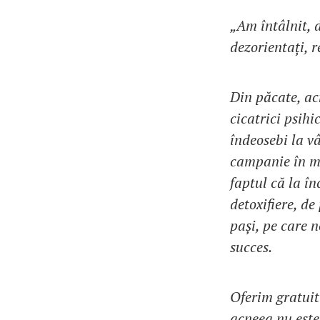
„Am întâlnit, 
dezorientați, 
Din păcate, ac
cicatrici psih
îndeosebi la v
campanie în ma
faptul că la î
detoxifiere, d
pași, pe care n
succes.
Oferim gratuit
acneea nu este