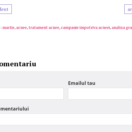
dent
ar
:
martie
,
acnee
,
tratament acnee
,
campanie impotriva acneei
,
analiza gra
comentariu
Emailul tau
omentariului