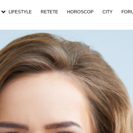
rebui să mergi
și 60 de ani. De ce te trezești mai des
pe măsură ce înaintezi în vârstă
LIFESTYLE
RETETE
HOROSCOP
CITY
FOR