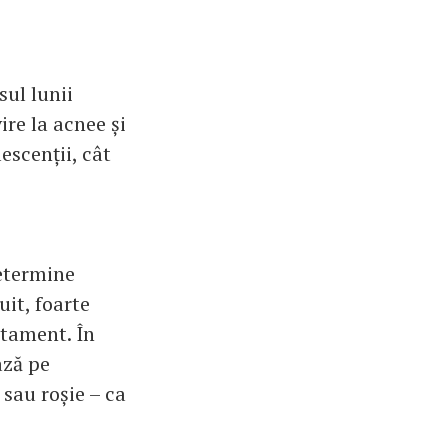
sul lunii
ire la acnee și
escenții, cât
determine
uit, foarte
atament. În
ază pe
 sau roșie – ca