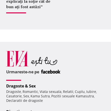
explicați la soție cât de
bun ați fost astăzi”
Urmareste-ne pe
Dragoste & Sex
Dragoste
Romantic
Viata sexuala
Relatii
Cuplu
Iubire
,
,
,
,
,
,
Casatorie
Sex
Kama Sutra
Pozitii sexuale Kamasutra
,
,
,
,
Declaratii de dragoste