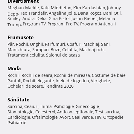
Divertisment
Meghan Markle
Kate Middleton
Kim Kardashian
Johnny
,
,
,
Teo Trandafir
Angelina Jolie
Dana Rogoz
Dani Otil
Depp
,
,
,
,
,
Smiley
Andra
Delia
Gina Pistol
Justin Bieber
Melania
,
,
,
,
,
Program TV
Program Pro TV
Program Antena 1
Trump
,
,
,
Frumuseţe
Păr
Rochii
Unghii
Parfumuri
Coafuri
Machiaj
Sani
,
,
,
,
,
,
,
Manichiura
Sampon
Buze
Celulita
Machiaj ochi
,
,
,
,
,
Tratament celulita
Salonul de acasa
,
Modă
Rochii
Rochii de seara
Rochii de mireasa
Costume de baie
,
,
,
,
Pantofi
Rochii elegante
Inele de logodna
Verighete
,
,
,
,
Ochelari de soare
Tendinte 2020
,
Sănătate
Sarcina
Ceaiuri
Inima
Psihologie
Ginecologie
,
,
,
,
,
Stomatologie
Colesterol
Anticonceptionale
Test sarcina
,
,
,
,
Cardiologie
Oftalmologie
Avort
Ceai verde
HIV
Ortopedie
,
,
,
,
,
,
Psihiatrie