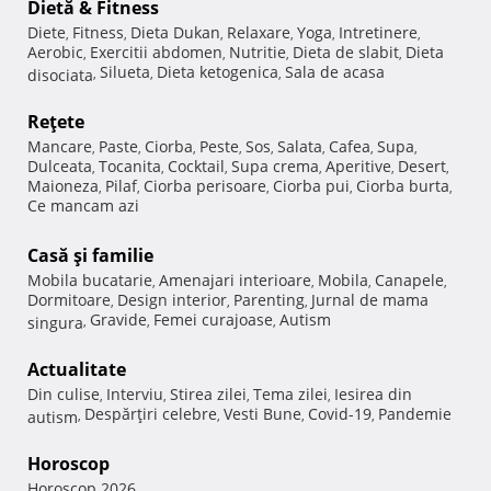
Dietă & Fitness
Diete
Fitness
Dieta Dukan
Relaxare
Yoga
Intretinere
,
,
,
,
,
,
Aerobic
Exercitii abdomen
Nutritie
Dieta de slabit
Dieta
,
,
,
,
Silueta
Dieta ketogenica
Sala de acasa
disociata
,
,
,
Reţete
Mancare
Paste
Ciorba
Peste
Sos
Salata
Cafea
Supa
,
,
,
,
,
,
,
,
Dulceata
Tocanita
Cocktail
Supa crema
Aperitive
Desert
,
,
,
,
,
,
Maioneza
Pilaf
Ciorba perisoare
Ciorba pui
Ciorba burta
,
,
,
,
,
Ce mancam azi
Casă şi familie
Mobila bucatarie
Amenajari interioare
Mobila
Canapele
,
,
,
,
Dormitoare
Design interior
Parenting
Jurnal de mama
,
,
,
Gravide
Femei curajoase
Autism
singura
,
,
,
Actualitate
Din culise
Interviu
Stirea zilei
Tema zilei
Iesirea din
,
,
,
,
Despărţiri celebre
Vesti Bune
Covid-19
Pandemie
autism
,
,
,
,
Horoscop
Horoscop 2026
,