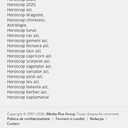
Horoscop 2025
,
Horoscop azi
,
Horoscop dragoste
,
Horoscop chinezesc
,
Astrologie
,
Horoscop lunar
,
Horoscop rac azi
,
Horoscop gemeni azi
,
Horoscop fecioara azi
,
Horoscop taur azi
,
Horoscop capricorn azi
,
Horoscop scorpion azi
,
Horoscop sagetator azi
,
Horoscop varsator azi
,
Horoscop pesti azi
,
Horoscop leu azi
,
Horoscop balanta azi
,
Horoscop berbec azi
,
Horoscop saptamanal
Copyright © 2001-2026,
iMedia Plus Group
. Toate drepturile rezervate
Politica de confidențialitate
|
Termeni si conditii
|
Redacţia
|
Contact