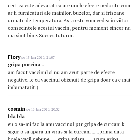
cert ca este adevarat ca are unele efecte nedorite cum
ar fi furnicaturi ale mainilor, buzelor, dar si frisoane
urmate de temperatura. Asta este vom vedea in viitor
consecintele acestui vaccin ,pentru moment sincer nu
ma simt bine. Succes tuturor.
Flory
pe 15 Ian 2010, 21:07
gripa porcina...
am facut vaccinul si nu am avut parte de efecte
negative...e ca vaccinul obisnuit de gripa doar ca e mai
imbunatatit:)
cosmin
pe 15 Ian 2010, 20:32
bla bla
eu o sa-mi fac la anu vaccinul ptr gripa de curcani k
sigur o sa apara un virus si la curcani ......prima data
boala vacii nebune ......gripa aviara.......acum gripa