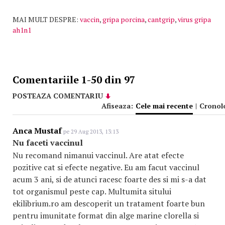
MAI MULT DESPRE:
vaccin
,
gripa porcina
,
cantgrip
,
virus gripa
ah1n1
Comentariile 1-50 din 97
POSTEAZA COMENTARIU
Afiseaza:
Cele mai recente
|
Cronol
Anca Mustaf
pe 29 Aug 2013, 13:13
Nu faceti vaccinul
Nu recomand nimanui vaccinul. Are atat efecte
pozitive cat si efecte negative. Eu am facut vaccinul
acum 3 ani, si de atunci racesc foarte des si mi s-a dat
tot organismul peste cap. Multumita sitului
ekilibrium.ro am descoperit un tratament foarte bun
pentru imunitate format din alge marine clorella si