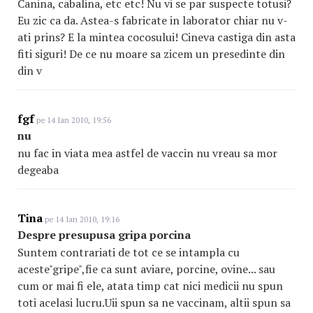
Canina, cabalina, etc etc! Nu vi se par suspecte totusi?
Eu zic ca da. Astea-s fabricate in laborator chiar nu v-
ati prins? E la mintea cocosului! Cineva castiga din asta
fiti siguri! De ce nu moare sa zicem un presedinte din
din v
fgf
pe 14 Ian 2010, 19:56
nu
nu fac in viata mea astfel de vaccin nu vreau sa mor
degeaba
Tina
pe 14 Ian 2010, 19:16
Despre presupusa gripa porcina
Suntem contrariati de tot ce se intampla cu
aceste"gripe",fie ca sunt aviare, porcine, ovine... sau
cum or mai fi ele, atata timp cat nici medicii nu spun
toti acelasi lucru.Uii spun sa ne vaccinam, altii spun sa