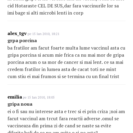
cid Hotaraste CEL DE SUS,dar fara vaccinurile lor sa
imi bage si alti microbi lenti in corp
alex_tgv
pe 15 Ian 2010, 18:21
grpa porcina
ba fratilor am facut foarte multa lume vaccinul asta cu
gripa porcina si acum mie frica ca nu mai mor de gripa
porcina acum o sa mor de cancer si mai lent. ce sa mai
credem fratilor in lumea asta de cacat toti ne mint
cum stiu ei mai frumos si se termina cu un final trist
emilia
pe 15 Ian 2010, 18:05
gripa noua
ei o fi sau nu interese asta e trec si ei prin criza ;noi am
facut vaccinul am trcut fara reactii adverse .omul se
vaccineaza din prima zi de cand se naste sa evite
diferite boli de ce nu am evita o si pe asta?