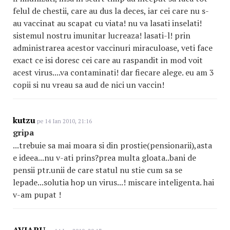
felul de chestii, care au dus la deces, iar cei care nu s-
au vaccinat au scapat cu viata! nu va lasati inselati!
sistemul nostru imunitar lucreaza! lasati-l! prin
administrarea acestor vaccinuri miraculoase, veti face
exact ce isi doresc cei care au raspandit in mod voit
acest virus....va contaminati! dar fiecare alege. eu am 3
copii si nu vreau sa aud de nici un vaccin!
kutzu
pe 14 Ian 2010, 21:16
gripa
...trebuie sa mai moara si din prostie(pensionarii),asta
e ideea...nu v-ati prins?prea multa gloata..bani de
pensii ptr.unii de care statul nu stie cum sa se
lepade...solutia hop un virus...! miscare inteligenta. hai
v-am pupat !