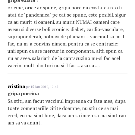
gripa exista !
oricine, orice ar spune, gripa porcina exista. ca n-o fi
atat de "pandemica" pe cat se spune, este posibil. sigur
ca au murit si oameni. au murit NUMAI oameni care
aveau si diverse boli cronice: diabet, cardio-vasculare,
supraponderali, bolnavi de plamani ... vaccinul sa mi-l
fac, nu m-a convins nimeni pentru ca se contrazic:
unii spun ca are mercur in componenta, altii spun ca
nu ar avea. salariatii de la cantacuzino nu-si fac acel
vaccin, multi doctori nu si-l fac ... asa ca ....
cristina
pe 15 Ian 2010, 12:47
gripa porcina
Sa stiti, am facut vaccinul impreuna cu fata mea, dupa
toate comentariile citite doamne, nu stiu ce sa mai
cred, eu ma simt bine, daca am sa incep sa ma simt rau
am sa va anunt.