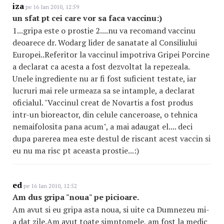
iza
pe 16 Ian 2010, 12:59
un sfat pt cei care vor sa faca vaccinu:)
1...gripa este o prostie 2....nu va recomand vaccinu
deoarece dr. Wodarg lider de sanatate al Consiliului
Europei..Referitor la vaccinul impotriva Gripei Porcine
a declarat ca acesta a fost dezvoltat la repezeala.
Unele ingrediente nu ar fi fost suficient testate, iar
lucruri mai rele urmeaza sa se intample, a declarat
oficialul. "Vaccinul creat de Novartis a fost produs
intr-un bioreactor, din celule canceroase, o tehnica
nemaifolosita pana acum", a mai adaugat el.... deci
dupa parerea mea este destul de riscant acest vaccin si
eu nu ma risc pt aceasta prostie...:)
ed
pe 16 Ian 2010, 12:52
Am dus gripa "noua" pe picioare.
Am avut si eu gripa asta noua, si uite ca Dumnezeu mi-
a dat zile.Am avut toate simptomele, am fost la medic