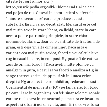
citeste te rog frumos aici ;)
http://en.wikipedia.org/wiki/Thiomersal Hai ca deja
cad pe jos de ras. Gasesti in acest articol si efectele
"minore si secundare" care le produce aceasta
substanta. Eu nu va zic decat atat: Mercurul este cel
mai putin toxic in stare libera, ca lichid, stare in care
acesta poate patrunde prin piele, in stare chiar
monomolecula, si ... doar cu o cantitate de fractiuni de
gram, esti deja "in alta dimensiune". Daca asta e
varianta cea mai putin toxica, faceti si voi calculele va
rog in cazul in care, in compusi, Hg poate fi de cateva
zeci de ori mai toxic !!! Daca aveti multe plombe cu
amalgam in gura, e cazul sa va faceti o analiza a Hg in
sange (cateva zecimi de ppm, si vb in lumea celor
drepti ;) Hg are efect neuroinhibitor, reducand drastic
Coeficientul de ineligenta (IQ) (pe langa efectul toxic
pe care il are in organism). Astfel: sinapsele neuronale
care se realizeaza intre neuroni pe masura ce invatam
aspecte si situatii noi din viata, amintiri si ce vrei tu sa