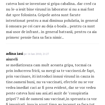
cateva luni se inventase si gripa cabalina.. dar cred ca
nu le-a iesit bine virusul in laborator si nu a mai fost
dat spre folosinta. Gripele astea sunt facute
intentionat pentru a mai diminua polulatia, in general
ii omoara pe cei care au deja o boala .. pentru ca sunt
mai usor de infrant.. in general batranii, pentru ca aia
primesc pensie fara sa faca nimic..
adina iasi
pe 14 Ian 2010, 21:27
aiureli
se mediatizeaza cam mult aceasta gripa, tocmai ca
prin inducerea fricii, sa mergi sa te vaccinezi.de fapt,
prin vaccinare, iti introduci insusi virusul in cauza in
tine.oameni buni, nu va vaccinati, efectele nu se vor
vedea imediat caci ar fi prea evident, dar se vor vedea
peste cateva luni sau ani.ati auzit de "conspiratia
gripei"? mii de oameni sau vaccinat,in speranta ca vor
fi imunizati, insa in scurt timp au inceput sa faca tot