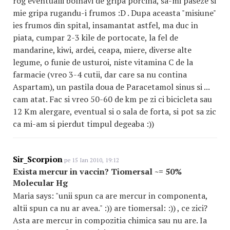
rog eventualii bolnavi de gripa porcina, sa-mi paseze si
mie gripa rugandu-i frumos :D . Dupa aceasta "misiune"
ies frumos din spital, insamantat astfel, ma duc in
piata, cumpar 2-3 kile de portocate, la fel de
mandarine, kiwi, ardei, ceapa, miere, diverse alte
legume, o funie de usturoi, niste vitamina C de la
farmacie (vreo 3-4 cutii, dar care sa nu contina
Aspartam), un pastila doua de Paracetamol sinus si ...
cam atat. Fac si vreo 50-60 de km pe zi ci bicicleta sau
12 Km alergare, eventual si o sala de forta, si pot sa zic
ca mi-am si pierdut timpul degeaba :))
Sir_Scorpion
pe 15 Ian 2010, 19:12
Exista mercur in vaccin? Tiomersal ~= 50%
Molecular Hg
Maria says: "unii spun ca are mercur in componenta,
altii spun ca nu ar avea." :)) are tiomersal: :)) , ce zici?
Asta are mercur in compozitia chimica sau nu are. Ia