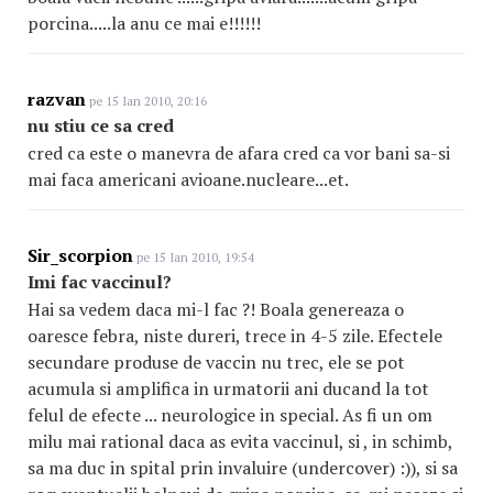
porcina.....la anu ce mai e!!!!!!
razvan
pe 15 Ian 2010, 20:16
nu stiu ce sa cred
cred ca este o manevra de afara cred ca vor bani sa-si
mai faca americani avioane.nucleare...et.
Sir_scorpion
pe 15 Ian 2010, 19:54
Imi fac vaccinul?
Hai sa vedem daca mi-l fac ?! Boala genereaza o
oaresce febra, niste dureri, trece in 4-5 zile. Efectele
secundare produse de vaccin nu trec, ele se pot
acumula si amplifica in urmatorii ani ducand la tot
felul de efecte ... neurologice in special. As fi un om
milu mai rational daca as evita vaccinul, si , in schimb,
sa ma duc in spital prin invaluire (undercover) :)), si sa