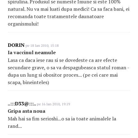
spirulina. Produsul se numeste Imune si este 100%
natural. Nu va mai luati dupa medici! Ca sa faca bani, ei
recomanda toate tratamentele daunatoare
organismului!
DORIN
pe 18 Ian 2010, 15:18
Ia vaccinul neamule
Lasa ca daca iese rau si se dovedeste ca are efecte
secundare grave, o sa va despagubeasca statul roman -
dupa un lung si obositor proces... (pe cei care mai
scapa, bineinteles)
..:::D33@:::..
pe 16 Ian 2010, 19:19
Gripa asta noua
Mah hai sa fim serioshi...o sa ia toate animalele la
rand...