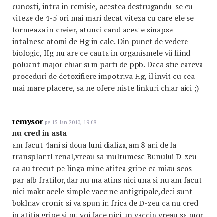
cunosti, intra in remisie, acestea destrugandu-se cu
viteze de 4-5 ori mai mari decat viteza cu care ele se
formeaza in creier, atunci cand aceste sinapse
intalnesc atomi de Hg in cale. Din punct de vedere
biologic, Hg nu are ce cauta in organismele vii fiind
poluant major chiar si in parti de ppb. Daca stie careva
proceduri de detoxifiere impotriva Hg, il invit cu cea
mai mare placere, sa ne ofere niste linkuri chiar aici ;)
remysor
pe 15 Ian 2010, 19:08
nu cred in asta
am facut 4ani si doua luni dializa,am 8 ani de la
transplantl renal,vreau sa multumesc Bunului D-zeu
ca au trecut pe linga mine atitea gripe ca miau scos
par alb fratilor,dar nu ma atins nici una si nu am facut
nici makr acele simple vaccine antigripale,deci sunt
boklnav cronic si va spun in frica de D-zeu ca nu cred
in atitia gripe si nu voi face nici un vaccin,vreau sa mor