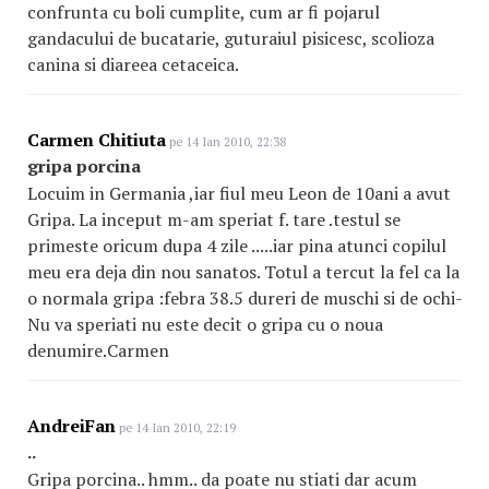
confrunta cu boli cumplite, cum ar fi pojarul
gandacului de bucatarie, guturaiul pisicesc, scolioza
canina si diareea cetaceica.
Carmen Chitiuta
pe 14 Ian 2010, 22:38
gripa porcina
Locuim in Germania ,iar fiul meu Leon de 10ani a avut
Gripa. La inceput m-am speriat f. tare .testul se
primeste oricum dupa 4 zile .....iar pina atunci copilul
meu era deja din nou sanatos. Totul a tercut la fel ca la
o normala gripa :febra 38.5 dureri de muschi si de ochi-
Nu va speriati nu este decit o gripa cu o noua
denumire.Carmen
AndreiFan
pe 14 Ian 2010, 22:19
..
Gripa porcina.. hmm.. da poate nu stiati dar acum