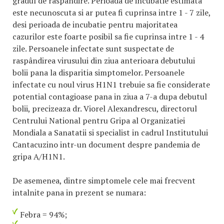
gradul de raspandire. Perioada de incubatie estimata
este necunoscuta si ar putea fi cuprinsa intre 1 - 7 zile,
desi perioada de incubatie pentru majoritatea
cazurilor este foarte posibil sa fie cuprinsa intre 1 - 4
zile. Persoanele infectate sunt suspectate de
raspândirea virusului din ziua anterioara debutului
bolii pana la disparitia simptomelor. Persoanele
infectate cu noul virus H1N1 trebuie sa fie considerate
potential contagioase pana in ziua a 7-a dupa debutul
bolii, precizeaza dr. Viorel Alexandrescu, directorul
Centrului National pentru Gripa al Organizatiei
Mondiala a Sanatatii si specialist in cadrul Institutului
Cantacuzino intr-un document despre pandemia de
gripa A/H1N1.
De asemenea, dintre simptomele cele mai frecvent
intalnite pana in prezent se numara:
Febra = 94%;