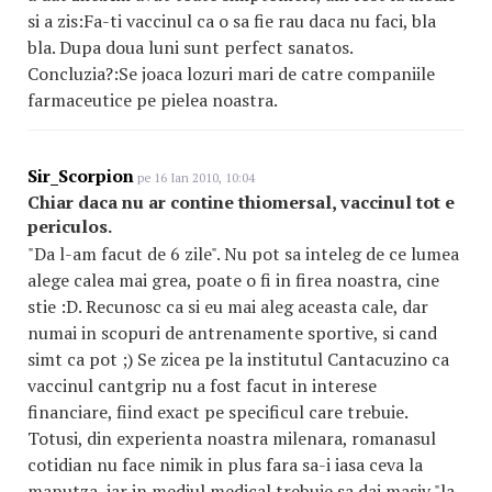
si a zis:Fa-ti vaccinul ca o sa fie rau daca nu faci, bla
bla. Dupa doua luni sunt perfect sanatos.
Concluzia?:Se joaca lozuri mari de catre companiile
farmaceutice pe pielea noastra.
Sir_Scorpion
pe 16 Ian 2010, 10:04
Chiar daca nu ar contine thiomersal, vaccinul tot e
periculos.
"Da l-am facut de 6 zile". Nu pot sa inteleg de ce lumea
alege calea mai grea, poate o fi in firea noastra, cine
stie :D. Recunosc ca si eu mai aleg aceasta cale, dar
numai in scopuri de antrenamente sportive, si cand
simt ca pot ;) Se zicea pe la institutul Cantacuzino ca
vaccinul cantgrip nu a fost facut in interese
financiare, fiind exact pe specificul care trebuie.
Totusi, din experienta noastra milenara, romanasul
cotidian nu face nimik in plus fara sa-i iasa ceva la
manutza, iar in mediul medical trebuie sa dai masiv "la