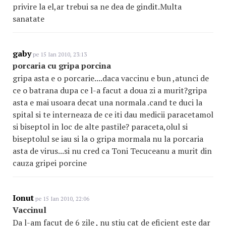
privire la el,ar trebui sa ne dea de gindit.Multa
sanatate
gaby
pe 15 Ian 2010, 23:13
porcaria cu gripa porcina
gripa asta e o porcarie....daca vaccinu e bun ,atunci de
ce o batrana dupa ce l-a facut a doua zi a murit?gripa
asta e mai usoara decat una normala .cand te duci la
spital si te interneaza de ce iti dau medicii paracetamol
si biseptol in loc de alte pastile? paraceta,olul si
biseptolul se iau si la o gripa mormala nu la porcaria
asta de virus...si nu cred ca Toni Tecuceanu a murit din
cauza gripei porcine
Ionut
pe 15 Ian 2010, 22:06
Vaccinul
Da l-am facut de 6 zile , nu stiu cat de eficient este dar