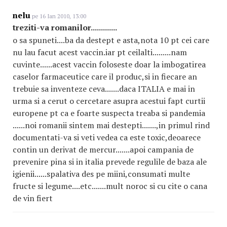
nelu
pe 16 Ian 2010, 13:00
treziti-va romanilor.............
o sa spuneti....ba da destept e asta,nota 10 pt cei care
nu lau facut acest vaccin.iar pt ceilalti.........nam
cuvinte......acest vaccin foloseste doar la imbogatirea
caselor farmaceutice care il produc,si in fiecare an
trebuie sa inventeze ceva.......daca ITALIA e mai in
urma si a cerut o cercetare asupra acestui fapt curtii
europene pt ca e foarte suspecta treaba si pandemia
......noi romanii sintem mai destepti.......,in primul rind
documentati-va si veti vedea ca este toxic,deoarece
contin un derivat de mercur.......apoi campania de
prevenire pina si in italia prevede regulile de baza ale
igienii......spalativa des pe miini,consumati multe
fructe si legume....etc.......mult noroc si cu cite o cana
de vin fiert