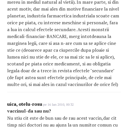
mereu in mediul natural al vietii). In mare parte, si din
acest motiv, dar mai ales din motive financiare la nivel
planetar, industria farmacetica industriala scoate cam
orice pe piata, cu interese meschine si personale, fara
a lua in calcul efectele secundare. Acesti monstrii
medicali-financiar-BANCARI, merg intotdeauna la
marginea legii, care si asa n-are cum sa se aplice cine
stie ce (deoarece apar ca ciupercile dupa ploaie si
lumea nici nu stie de ele, ce sa mai zic sa le si aplice),
scotand pe piata orice medicament, si au obligatia
legala doar de a trece in revista efectele "secundare"
(de fapt astea sunt efectele principale, de cele mai
multe ori, si mai ales in cazul vaccinurilor de orice fel)
uica, otelu-rosu
pe 16 Ian 2010, 00:32
vaccinul-da sau nu?
Nu stiu cit este de bun sau de rau acest vaccin,dar cit
timp nici doctori nu au ajuns la un numitor comun cu