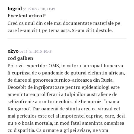
Ingrid
pe 15 Ian 2010, 11:49
Excelent articol!
Cred ca unul din cele mai documentate materiale pe
care le-am citit pe tema asta. Si-am citit destule.
okyo
pe 15 Ian 2010, 10:48
cod galben
Potrivit expertilor OMS, in viitorul apropiat lumea va
fi cuprinsa de o pandemie de guturai elefantin african,
de diaree si gonoreea furnico-ariceasca din Rusia.
Deosebit de ingrijoratoare pentru epidemiologi este
amenintarea proliferarii a tulpinilor australiene de
schizofrenie a ornitorincului si de hemoroizi “mama
Kangaroo”. Dar oamenii de stiinta cred ca virusul cel
mai periculos este cel al impotentei caprine, care, desi
nu e o boala mortala, in mod fatal ameninta omenirea
cu disparitia. Ca urmare a gripei aviare, ne vom