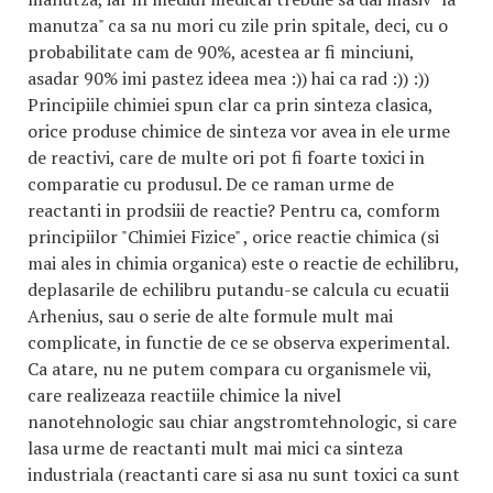
manutza" ca sa nu mori cu zile prin spitale, deci, cu o
probabilitate cam de 90%, acestea ar fi minciuni,
asadar 90% imi pastez ideea mea :)) hai ca rad :)) :))
Principiile chimiei spun clar ca prin sinteza clasica,
orice produse chimice de sinteza vor avea in ele urme
de reactivi, care de multe ori pot fi foarte toxici in
comparatie cu produsul. De ce raman urme de
reactanti in prodsiii de reactie? Pentru ca, comform
principiilor "Chimiei Fizice" , orice reactie chimica (si
mai ales in chimia organica) este o reactie de echilibru,
deplasarile de echilibru putandu-se calcula cu ecuatii
Arhenius, sau o serie de alte formule mult mai
complicate, in functie de ce se observa experimental.
Ca atare, nu ne putem compara cu organismele vii,
care realizeaza reactiile chimice la nivel
nanotehnologic sau chiar angstromtehnologic, si care
lasa urme de reactanti mult mai mici ca sinteza
industriala (reactanti care si asa nu sunt toxici ca sunt