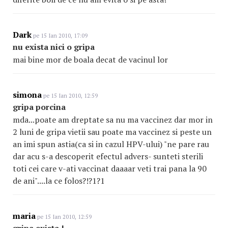
Dark
pe 15 Ian 2010, 17:09
nu exista nici o gripa
mai bine mor de boala decat de vacinul lor
simona
pe 15 Ian 2010, 12:59
gripa porcina
mda...poate am dreptate sa nu ma vaccinez dar mor in
2 luni de gripa vietii sau poate ma vaccinez si peste un
an imi spun astia(ca si in cazul HPV-ului) "ne pare rau
dar acu s-a descoperit efectul advers- sunteti sterili
toti cei care v-ati vaccinat daaaar veti trai pana la 90
de ani"....la ce folos?!?1?1
maria
pe 15 Ian 2010, 12:59