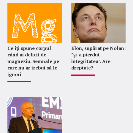
Ce îți spune corpul
Elon, supărat pe Nolan:
când ai deficit de
"şi-a pierdut
magneziu. Semnale pe
integritatea". Are
care nu ar trebui să le
dreptate?
ignori