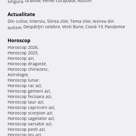
Gravide
Femei curajoase
Autism
singura
,
,
,
Actualitate
Din culise
Interviu
Stirea zilei
Tema zilei
Iesirea din
,
,
,
,
Despărţiri celebre
Vesti Bune
Covid-19
Pandemie
autism
,
,
,
,
Horoscop
Horoscop 2026
,
Horoscop 2025
,
Horoscop azi
,
Horoscop dragoste
,
Horoscop chinezesc
,
Astrologie
,
Horoscop lunar
,
Horoscop rac azi
,
Horoscop gemeni azi
,
Horoscop fecioara azi
,
Horoscop taur azi
,
Horoscop capricorn azi
,
Horoscop scorpion azi
,
Horoscop sagetator azi
,
Horoscop varsator azi
,
Horoscop pesti azi
,
Horoscop leu azi
,