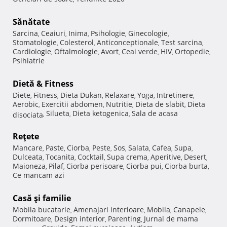
Sănătate
Sarcina
Ceaiuri
Inima
Psihologie
Ginecologie
,
,
,
,
,
Stomatologie
Colesterol
Anticonceptionale
Test sarcina
,
,
,
,
Cardiologie
Oftalmologie
Avort
Ceai verde
HIV
Ortopedie
,
,
,
,
,
,
Psihiatrie
Dietă & Fitness
Diete
Fitness
Dieta Dukan
Relaxare
Yoga
Intretinere
,
,
,
,
,
,
Aerobic
Exercitii abdomen
Nutritie
Dieta de slabit
Dieta
,
,
,
,
Silueta
Dieta ketogenica
Sala de acasa
disociata
,
,
,
Reţete
Mancare
Paste
Ciorba
Peste
Sos
Salata
Cafea
Supa
,
,
,
,
,
,
,
,
Dulceata
Tocanita
Cocktail
Supa crema
Aperitive
Desert
,
,
,
,
,
,
Maioneza
Pilaf
Ciorba perisoare
Ciorba pui
Ciorba burta
,
,
,
,
,
Ce mancam azi
Casă şi familie
Mobila bucatarie
Amenajari interioare
Mobila
Canapele
,
,
,
,
Dormitoare
Design interior
Parenting
Jurnal de mama
,
,
,