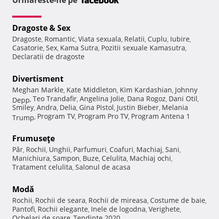
Urmareste-ne pe
Dragoste & Sex
Dragoste
Romantic
Viata sexuala
Relatii
Cuplu
Iubire
,
,
,
,
,
,
Casatorie
Sex
Kama Sutra
Pozitii sexuale Kamasutra
,
,
,
,
Declaratii de dragoste
Divertisment
Meghan Markle
Kate Middleton
Kim Kardashian
Johnny
,
,
,
Teo Trandafir
Angelina Jolie
Dana Rogoz
Dani Otil
Depp
,
,
,
,
,
Smiley
Andra
Delia
Gina Pistol
Justin Bieber
Melania
,
,
,
,
,
Program TV
Program Pro TV
Program Antena 1
Trump
,
,
,
Frumuseţe
Păr
Rochii
Unghii
Parfumuri
Coafuri
Machiaj
Sani
,
,
,
,
,
,
,
Manichiura
Sampon
Buze
Celulita
Machiaj ochi
,
,
,
,
,
Tratament celulita
Salonul de acasa
,
Modă
Rochii
Rochii de seara
Rochii de mireasa
Costume de baie
,
,
,
,
Pantofi
Rochii elegante
Inele de logodna
Verighete
,
,
,
,
Ochelari de soare
Tendinte 2020
,