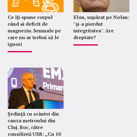
Ce îți spune corpul
Elon, supărat pe Nolan:
când ai deficit de
"şi-a pierdut
magneziu. Semnale pe
integritatea". Are
care nu ar trebui să le
dreptate?
ignori
Ședință cu scântei din
cauza metroului din
Cluj. Boc, către
consilierii USR: „Cu 10