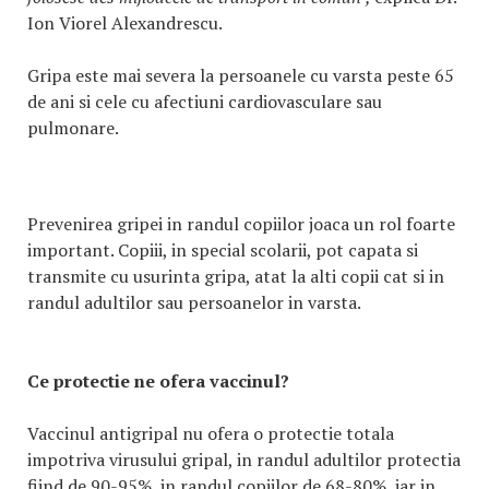
Ion Viorel Alexandrescu.
Gripa este mai severa la persoanele cu varsta peste 65
de ani si cele cu afectiuni cardiovasculare sau
pulmonare.
Prevenirea gripei in randul copiilor joaca un rol foarte
important. Copiii, in special scolarii, pot capata si
transmite cu usurinta gripa, atat la alti copii cat si in
randul adultilor sau persoanelor in varsta.
Ce protectie ne ofera vaccinul?
Vaccinul antigripal nu ofera o protectie totala
impotriva virusului gripal, in randul adultilor protectia
fiind de 90-95%, in randul copiilor de 68-80%, iar in