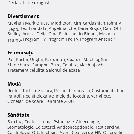
Declaratii de dragoste
Divertisment
Meghan Markle
Kate Middleton
Kim Kardashian
Johnny
,
,
,
Teo Trandafir
Angelina Jolie
Dana Rogoz
Dani Otil
Depp
,
,
,
,
,
Smiley
Andra
Delia
Gina Pistol
Justin Bieber
Melania
,
,
,
,
,
Program TV
Program Pro TV
Program Antena 1
Trump
,
,
,
Frumuseţe
Păr
Rochii
Unghii
Parfumuri
Coafuri
Machiaj
Sani
,
,
,
,
,
,
,
Manichiura
Sampon
Buze
Celulita
Machiaj ochi
,
,
,
,
,
Tratament celulita
Salonul de acasa
,
Modă
Rochii
Rochii de seara
Rochii de mireasa
Costume de baie
,
,
,
,
Pantofi
Rochii elegante
Inele de logodna
Verighete
,
,
,
,
Ochelari de soare
Tendinte 2020
,
Sănătate
Sarcina
Ceaiuri
Inima
Psihologie
Ginecologie
,
,
,
,
,
Stomatologie
Colesterol
Anticonceptionale
Test sarcina
,
,
,
,
Cardiologie
Oftalmologie
Avort
Ceai verde
HIV
Ortopedie
,
,
,
,
,
,