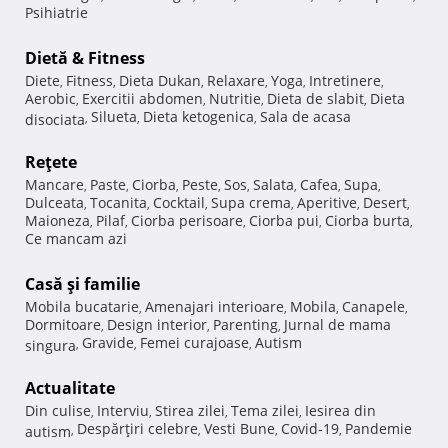
Psihiatrie
Dietă & Fitness
Diete
Fitness
Dieta Dukan
Relaxare
Yoga
Intretinere
,
,
,
,
,
,
Aerobic
Exercitii abdomen
Nutritie
Dieta de slabit
Dieta
,
,
,
,
Silueta
Dieta ketogenica
Sala de acasa
disociata
,
,
,
Reţete
Mancare
Paste
Ciorba
Peste
Sos
Salata
Cafea
Supa
,
,
,
,
,
,
,
,
Dulceata
Tocanita
Cocktail
Supa crema
Aperitive
Desert
,
,
,
,
,
,
Maioneza
Pilaf
Ciorba perisoare
Ciorba pui
Ciorba burta
,
,
,
,
,
Ce mancam azi
Casă şi familie
Mobila bucatarie
Amenajari interioare
Mobila
Canapele
,
,
,
,
Dormitoare
Design interior
Parenting
Jurnal de mama
,
,
,
Gravide
Femei curajoase
Autism
singura
,
,
,
Actualitate
Din culise
Interviu
Stirea zilei
Tema zilei
Iesirea din
,
,
,
,
Despărţiri celebre
Vesti Bune
Covid-19
Pandemie
autism
,
,
,
,