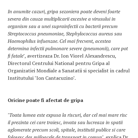
In anumite cazuri, gripa sezoniera poate deveni foarte
severa din cauza multiplicarii excesive a virusului in
organism sau a unei suprainfectii cu bacterii precum
Streptococcus pneumoniae, Stephylococcus aureus sau
Haemophilus infuenzae. Cel mai frecvent, acestea
determina infectii pulmonare severe (pneumonii), care pot
fi fatale"
, avertizeaza Dr. Ion Viorel Alexandrescu,
Directorul Centrului National pentru Gripa al
Organizatiei Mondiale a Sanatatii si specialist in cadrul
Institutului "Ion Cantacuzino".
Oricine poate fi afectat de gripa
"Toata lumea este expusa la riscuri, dar cel mai mare risc
il prezinta cei care traiesc, invata sau lucreaza in spatii
aglomerate precum scoli, spitale, institutii publice si care
folosesc des mijloacele de transport in comun",
explica Dr.