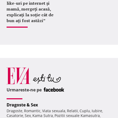
like-uri pe internet și
mamă, mergeți acasă,
explicați la soție cât de
bun ați fost astăzi”
Urmareste-ne pe
Dragoste & Sex
Dragoste
Romantic
Viata sexuala
Relatii
Cuplu
Iubire
,
,
,
,
,
,
Casatorie
Sex
Kama Sutra
Pozitii sexuale Kamasutra
,
,
,
,