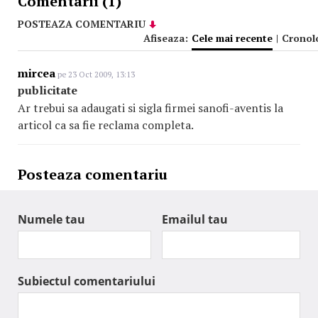
Comentarii (1)
POSTEAZA COMENTARIU
Afiseaza:
Cele mai recente
|
Cronol
mircea
pe 23 Oct 2009, 13:13
publicitate
Ar trebui sa adaugati si sigla firmei sanofi-aventis la
articol ca sa fie reclama completa.
Posteaza comentariu
Numele tau
Emailul tau
Subiectul comentariului