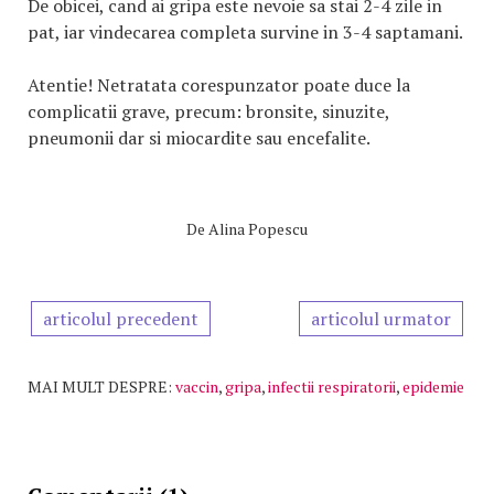
De obicei, cand ai gripa este nevoie sa stai 2-4 zile in
pat, iar vindecarea completa survine in 3-4 saptamani.
Atentie!
Netratata corespunzator poate duce la
complicatii grave, precum: bronsite, sinuzite,
pneumonii dar si miocardite sau encefalite.
De
Alina Popescu
articolul precedent
articolul urmator
MAI MULT DESPRE:
vaccin
,
gripa
,
infectii respiratorii
,
epidemie